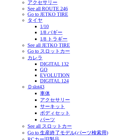
アクセサリー
See all ROUTE 246
Go to JETKO TIRE
タイヤ
1/10
1/8 バギー
1/8 トラギー
See all JETKO TIRE
Go to スロットカー
カレラ
DIGITAL 132
GO
EVOLUTION
DIGITAL 124
Ｄslot43
車体
アクセサリー
サーキット
ボディセット
パーツ
See all スロットカー
Go to 生産終了モデル(パーツ検索用)
RCカー旧製品