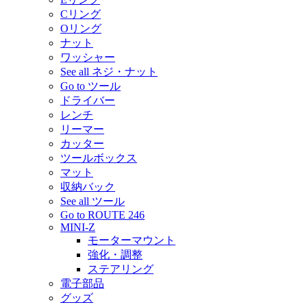
Cリング
Oリング
ナット
ワッシャー
See all ネジ・ナット
Go to ツール
ドライバー
レンチ
リーマー
カッター
ツールボックス
マット
収納バック
See all ツール
Go to ROUTE 246
MINI-Z
モーターマウント
強化・調整
ステアリング
電子部品
グッズ