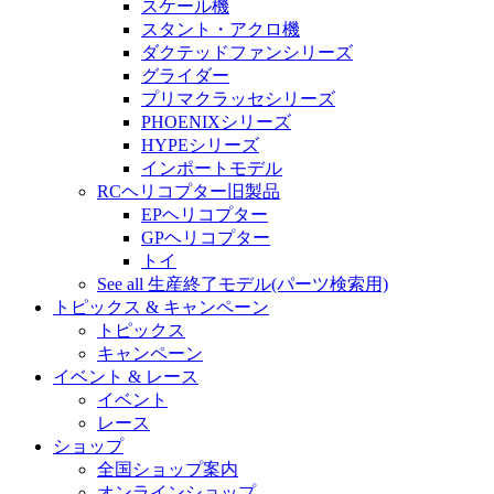
スケール機
スタント・アクロ機
ダクテッドファンシリーズ
グライダー
プリマクラッセシリーズ
PHOENIXシリーズ
HYPEシリーズ
インポートモデル
RCヘリコプター旧製品
EPヘリコプター
GPヘリコプター
トイ
See all 生産終了モデル(パーツ検索用)
トピックス & キャンペーン
トピックス
キャンペーン
イベント & レース
イベント
レース
ショップ
全国ショップ案内
オンラインショップ