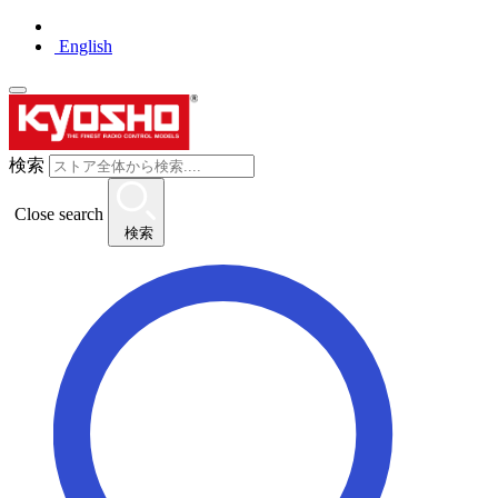
English
検索
Close search
検索