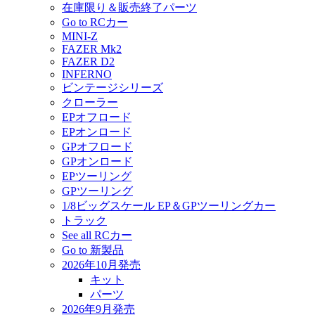
在庫限り＆販売終了パーツ
Go to RCカー
MINI-Z
FAZER Mk2
FAZER D2
INFERNO
ビンテージシリーズ
クローラー
EPオフロード
EPオンロード
GPオフロード
GPオンロード
EPツーリング
GPツーリング
1/8ビッグスケール EP＆GPツーリングカー
トラック
See all RCカー
Go to 新製品
2026年10月発売
キット
パーツ
2026年9月発売