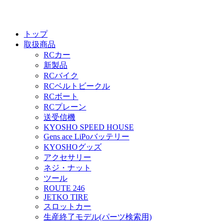
トップ
取扱商品
RCカー
新製品
RCバイク
RCベルトビークル
RCボート
RCプレーン
送受信機
KYOSHO SPEED HOUSE
Gens ace LiPoバッテリー
KYOSHOグッズ
アクセサリー
ネジ・ナット
ツール
ROUTE 246
JETKO TIRE
スロットカー
生産終了モデル(パーツ検索用)