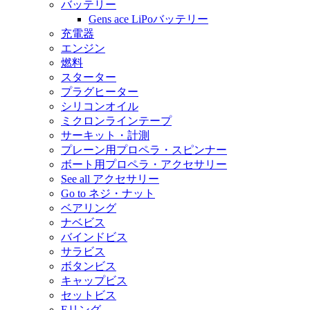
バッテリー
Gens ace LiPoバッテリー
充電器
エンジン
燃料
スターター
プラグヒーター
シリコンオイル
ミクロンラインテープ
サーキット・計測
プレーン用プロペラ・スピンナー
ボート用プロペラ・アクセサリー
See all アクセサリー
Go to ネジ・ナット
ベアリング
ナベビス
バインドビス
サラビス
ボタンビス
キャップビス
セットビス
Eリング