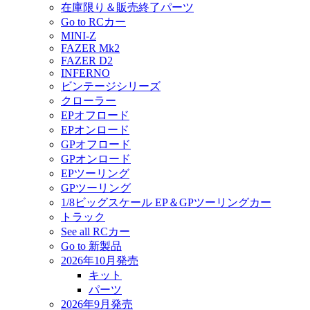
在庫限り＆販売終了パーツ
Go to RCカー
MINI-Z
FAZER Mk2
FAZER D2
INFERNO
ビンテージシリーズ
クローラー
EPオフロード
EPオンロード
GPオフロード
GPオンロード
EPツーリング
GPツーリング
1/8ビッグスケール EP＆GPツーリングカー
トラック
See all RCカー
Go to 新製品
2026年10月発売
キット
パーツ
2026年9月発売