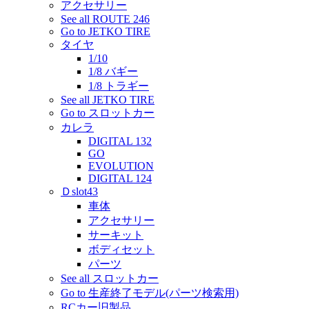
アクセサリー
See all ROUTE 246
Go to JETKO TIRE
タイヤ
1/10
1/8 バギー
1/8 トラギー
See all JETKO TIRE
Go to スロットカー
カレラ
DIGITAL 132
GO
EVOLUTION
DIGITAL 124
Ｄslot43
車体
アクセサリー
サーキット
ボディセット
パーツ
See all スロットカー
Go to 生産終了モデル(パーツ検索用)
RCカー旧製品