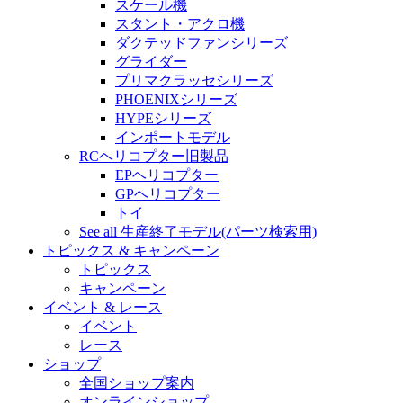
スケール機
スタント・アクロ機
ダクテッドファンシリーズ
グライダー
プリマクラッセシリーズ
PHOENIXシリーズ
HYPEシリーズ
インポートモデル
RCヘリコプター旧製品
EPヘリコプター
GPヘリコプター
トイ
See all 生産終了モデル(パーツ検索用)
トピックス & キャンペーン
トピックス
キャンペーン
イベント & レース
イベント
レース
ショップ
全国ショップ案内
オンラインショップ