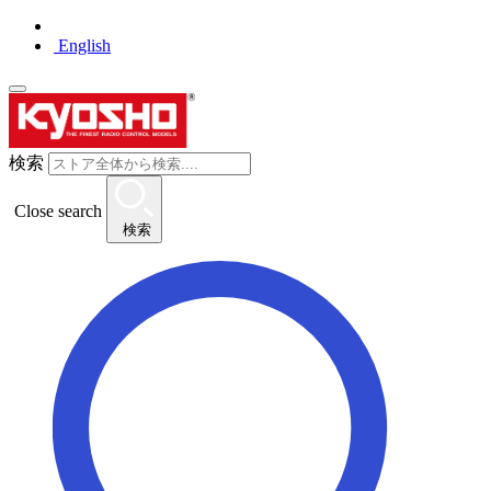
English
検索
Close search
検索