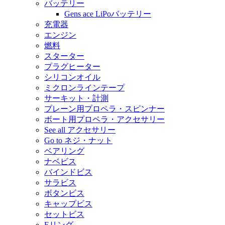
バッテリー
Gens ace LiPoバッテリー
充電器
エンジン
燃料
スターター
プラグヒーター
シリコンオイル
ミクロンラインテープ
サーキット・計測
プレーン用プロペラ・スピンナー
ボート用プロペラ・アクセサリー
See all アクセサリー
Go to ネジ・ナット
ベアリング
ナベビス
バインドビス
サラビス
ボタンビス
キャップビス
セットビス
Eリング