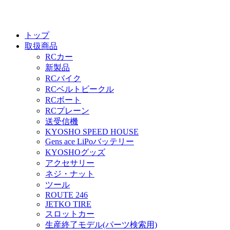
トップ
取扱商品
RCカー
新製品
RCバイク
RCベルトビークル
RCボート
RCプレーン
送受信機
KYOSHO SPEED HOUSE
Gens ace LiPoバッテリー
KYOSHOグッズ
アクセサリー
ネジ・ナット
ツール
ROUTE 246
JETKO TIRE
スロットカー
生産終了モデル(パーツ検索用)