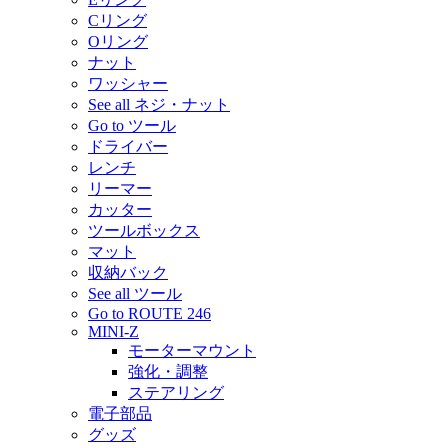
Cリング
Oリング
ナット
ワッシャー
See all ネジ・ナット
Go to ツール
ドライバー
レンチ
リーマー
カッター
ツールボックス
マット
収納バック
See all ツール
Go to ROUTE 246
MINI-Z
モーターマウント
強化・調整
ステアリング
電子部品
グッズ