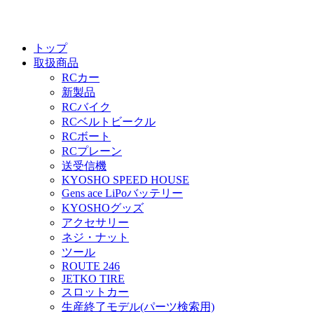
トップ
取扱商品
RCカー
新製品
RCバイク
RCベルトビークル
RCボート
RCプレーン
送受信機
KYOSHO SPEED HOUSE
Gens ace LiPoバッテリー
KYOSHOグッズ
アクセサリー
ネジ・ナット
ツール
ROUTE 246
JETKO TIRE
スロットカー
生産終了モデル(パーツ検索用)