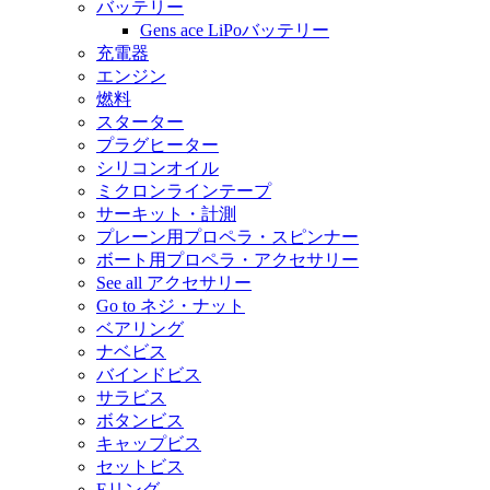
バッテリー
Gens ace LiPoバッテリー
充電器
エンジン
燃料
スターター
プラグヒーター
シリコンオイル
ミクロンラインテープ
サーキット・計測
プレーン用プロペラ・スピンナー
ボート用プロペラ・アクセサリー
See all アクセサリー
Go to ネジ・ナット
ベアリング
ナベビス
バインドビス
サラビス
ボタンビス
キャップビス
セットビス
Eリング