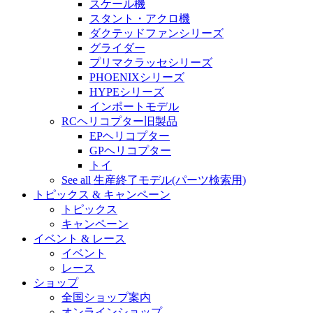
スケール機
スタント・アクロ機
ダクテッドファンシリーズ
グライダー
プリマクラッセシリーズ
PHOENIXシリーズ
HYPEシリーズ
インポートモデル
RCヘリコプター旧製品
EPヘリコプター
GPヘリコプター
トイ
See all 生産終了モデル(パーツ検索用)
トピックス & キャンペーン
トピックス
キャンペーン
イベント & レース
イベント
レース
ショップ
全国ショップ案内
オンラインショップ