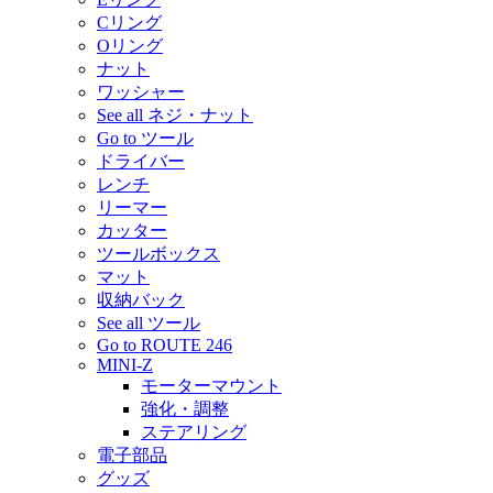
Cリング
Oリング
ナット
ワッシャー
See all ネジ・ナット
Go to ツール
ドライバー
レンチ
リーマー
カッター
ツールボックス
マット
収納バック
See all ツール
Go to ROUTE 246
MINI-Z
モーターマウント
強化・調整
ステアリング
電子部品
グッズ