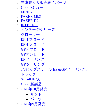
在庫限り＆販売終了パーツ
Go to RCカー
MINI-Z
FAZER Mk2
FAZER D2
INFERNO
ビンテージシリーズ
クローラー
EPオフロード
EPオンロード
GPオフロード
GPオンロード
EPツーリング
GPツーリング
1/8ビッグスケール EP＆GPツーリングカー
トラック
See all RCカー
Go to 新製品
2026年10月発売
キット
パーツ
2026年9月発売