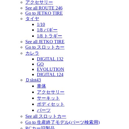
アクセサリー
See all ROUTE 246
Go to JETKO TIRE
タイヤ
1/10
1/8 バギー
1/8 トラギー
See all JETKO TIRE
Go to スロットカー
カレラ
DIGITAL 132
GO
EVOLUTION
DIGITAL 124
Ｄslot43
車体
アクセサリー
サーキット
ボディセット
パーツ
See all スロットカー
Go to 生産終了モデル(パーツ検索用)
RCカー旧製品