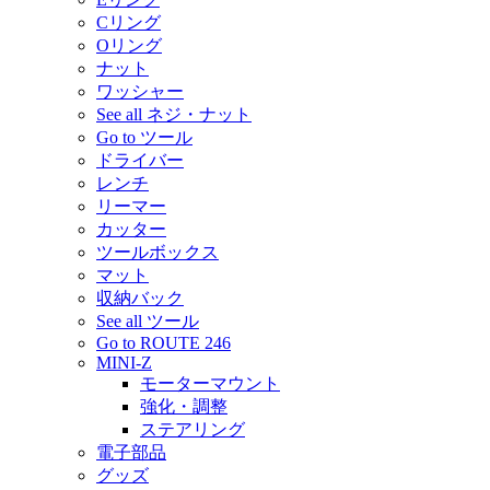
Cリング
Oリング
ナット
ワッシャー
See all ネジ・ナット
Go to ツール
ドライバー
レンチ
リーマー
カッター
ツールボックス
マット
収納バック
See all ツール
Go to ROUTE 246
MINI-Z
モーターマウント
強化・調整
ステアリング
電子部品
グッズ