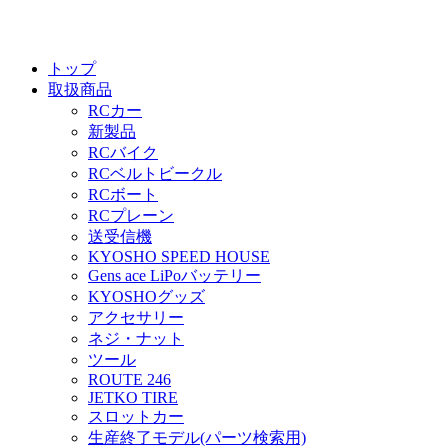
トップ
取扱商品
RCカー
新製品
RCバイク
RCベルトビークル
RCボート
RCプレーン
送受信機
KYOSHO SPEED HOUSE
Gens ace LiPoバッテリー
KYOSHOグッズ
アクセサリー
ネジ・ナット
ツール
ROUTE 246
JETKO TIRE
スロットカー
生産終了モデル(パーツ検索用)