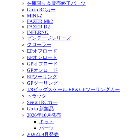
在庫限り＆販売終了パーツ
Go to RCカー
MINI-Z
FAZER Mk2
FAZER D2
INFERNO
ビンテージシリーズ
クローラー
EPオフロード
EPオンロード
GPオフロード
GPオンロード
EPツーリング
GPツーリング
1/8ビッグスケール EP＆GPツーリングカー
トラック
See all RCカー
Go to 新製品
2026年10月発売
キット
パーツ
2026年9月発売