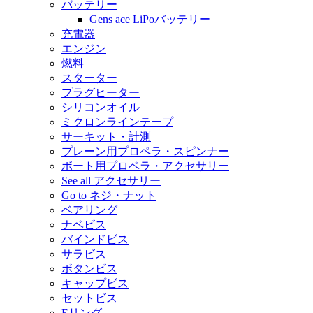
バッテリー
Gens ace LiPoバッテリー
充電器
エンジン
燃料
スターター
プラグヒーター
シリコンオイル
ミクロンラインテープ
サーキット・計測
プレーン用プロペラ・スピンナー
ボート用プロペラ・アクセサリー
See all アクセサリー
Go to ネジ・ナット
ベアリング
ナベビス
バインドビス
サラビス
ボタンビス
キャップビス
セットビス
Eリング