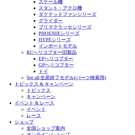
スケール機
スタント・アクロ機
ダクテッドファンシリーズ
グライダー
プリマクラッセシリーズ
PHOENIXシリーズ
HYPEシリーズ
インポートモデル
RCヘリコプター旧製品
EPヘリコプター
GPヘリコプター
トイ
See all 生産終了モデル(パーツ検索用)
トピックス & キャンペーン
トピックス
キャンペーン
イベント & レース
イベント
レース
ショップ
全国ショップ案内
オンラインショップ