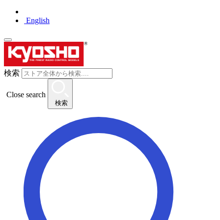
English
検索
Close search
検索