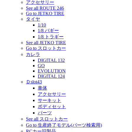
アクセサリー
See all ROUTE 246
Go to JETKO TIRE
タイヤ
1/10
1/8 バギー
1/8 トラギー
See all JETKO TIRE
Go to スロットカー
カレラ
DIGITAL 132
GO
EVOLUTION
DIGITAL 124
Ｄslot43
車体
アクセサリー
サーキット
ボディセット
パーツ
See all スロットカー
Go to 生産終了モデル(パーツ検索用)
RCカー旧製品