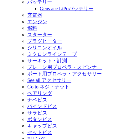
バッテリー
Gens ace LiPoバッテリー
充電器
エンジン
燃料
スターター
プラグヒーター
シリコンオイル
ミクロンラインテープ
サーキット・計測
プレーン用プロペラ・スピンナー
ボート用プロペラ・アクセサリー
See all アクセサリー
Go to ネジ・ナット
ベアリング
ナベビス
バインドビス
サラビス
ボタンビス
キャップビス
セットビス
Eリング