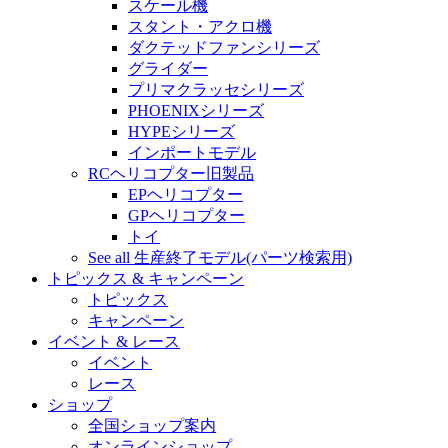
スケール機
スタント・アクロ機
ダクテッドファンシリーズ
グライダー
プリマクラッセシリーズ
PHOENIXシリーズ
HYPEシリーズ
インポートモデル
RCヘリコプター旧製品
EPヘリコプター
GPヘリコプター
トイ
See all 生産終了モデル(パーツ検索用)
トピックス & キャンペーン
トピックス
キャンペーン
イベント & レース
イベント
レース
ショップ
全国ショップ案内
オンラインショップ