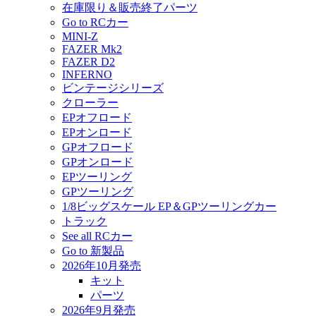
在庫限り＆販売終了パーツ
Go to RCカー
MINI-Z
FAZER Mk2
FAZER D2
INFERNO
ビンテージシリーズ
クローラー
EPオフロード
EPオンロード
GPオフロード
GPオンロード
EPツーリング
GPツーリング
1/8ビッグスケール EP＆GPツーリングカー
トラック
See all RCカー
Go to 新製品
2026年10月発売
キット
パーツ
2026年9月発売