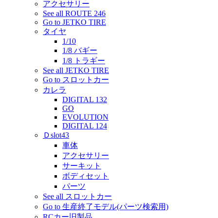
アクセサリー
See all ROUTE 246
Go to JETKO TIRE
タイヤ
1/10
1/8 バギー
1/8 トラギー
See all JETKO TIRE
Go to スロットカー
カレラ
DIGITAL 132
GO
EVOLUTION
DIGITAL 124
Ｄslot43
車体
アクセサリー
サーキット
ボディセット
パーツ
See all スロットカー
Go to 生産終了モデル(パーツ検索用)
RCカー旧製品