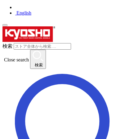
English
検索
Close search
検索