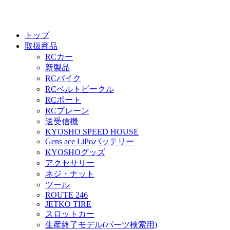
トップ
取扱商品
RCカー
新製品
RCバイク
RCベルトビークル
RCボート
RCプレーン
送受信機
KYOSHO SPEED HOUSE
Gens ace LiPoバッテリー
KYOSHOグッズ
アクセサリー
ネジ・ナット
ツール
ROUTE 246
JETKO TIRE
スロットカー
生産終了モデル(パーツ検索用)