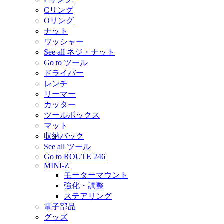
Cリング
Oリング
ナット
ワッシャー
See all ネジ・ナット
Go to ツール
ドライバー
レンチ
リーマー
カッター
ツールボックス
マット
収納バック
See all ツール
Go to ROUTE 246
MINI-Z
モーターマウント
強化・調整
ステアリング
電子部品
グッズ