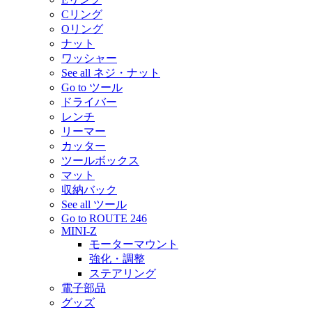
Cリング
Oリング
ナット
ワッシャー
See all ネジ・ナット
Go to ツール
ドライバー
レンチ
リーマー
カッター
ツールボックス
マット
収納バック
See all ツール
Go to ROUTE 246
MINI-Z
モーターマウント
強化・調整
ステアリング
電子部品
グッズ