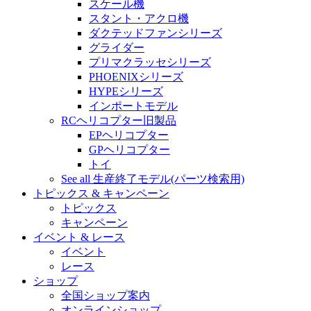
スケール機
スタント・アクロ機
ダクテッドファンシリーズ
グライダー
プリマクラッセシリーズ
PHOENIXシリーズ
HYPEシリーズ
インポートモデル
RCヘリコプター旧製品
EPヘリコプター
GPヘリコプター
トイ
See all 生産終了モデル(パーツ検索用)
トピックス & キャンペーン
トピックス
キャンペーン
イベント & レース
イベント
レース
ショップ
全国ショップ案内
オンラインショップ