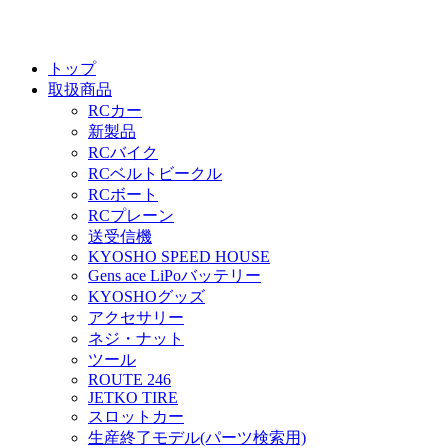
トップ
取扱商品
RCカー
新製品
RCバイク
RCベルトビークル
RCボート
RCプレーン
送受信機
KYOSHO SPEED HOUSE
Gens ace LiPoバッテリー
KYOSHOグッズ
アクセサリー
ネジ・ナット
ツール
ROUTE 246
JETKO TIRE
スロットカー
生産終了モデル(パーツ検索用)