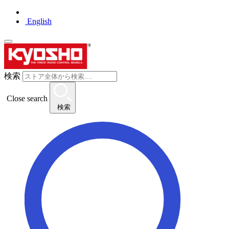
English
検索
Close search
検索