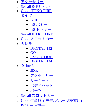
アクセサリー
See all ROUTE 246
Go to JETKO TIRE
タイヤ
1/10
1/8 バギー
1/8 トラギー
See all JETKO TIRE
Go to スロットカー
カレラ
DIGITAL 132
GO
EVOLUTION
DIGITAL 124
Ｄslot43
車体
アクセサリー
サーキット
ボディセット
パーツ
See all スロットカー
Go to 生産終了モデル(パーツ検索用)
RCカー旧製品