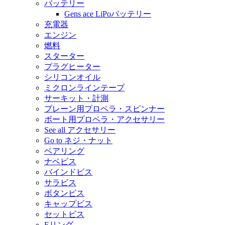
バッテリー
Gens ace LiPoバッテリー
充電器
エンジン
燃料
スターター
プラグヒーター
シリコンオイル
ミクロンラインテープ
サーキット・計測
プレーン用プロペラ・スピンナー
ボート用プロペラ・アクセサリー
See all アクセサリー
Go to ネジ・ナット
ベアリング
ナベビス
バインドビス
サラビス
ボタンビス
キャップビス
セットビス
Eリング