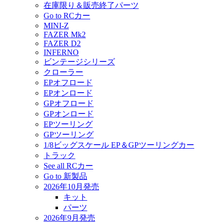
在庫限り＆販売終了パーツ
Go to RCカー
MINI-Z
FAZER Mk2
FAZER D2
INFERNO
ビンテージシリーズ
クローラー
EPオフロード
EPオンロード
GPオフロード
GPオンロード
EPツーリング
GPツーリング
1/8ビッグスケール EP＆GPツーリングカー
トラック
See all RCカー
Go to 新製品
2026年10月発売
キット
パーツ
2026年9月発売