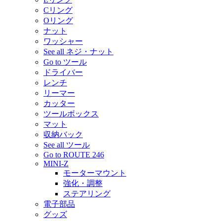
Cリング
Oリング
ナット
ワッシャー
See all ネジ・ナット
Go to ツール
ドライバー
レンチ
リーマー
カッター
ツールボックス
マット
収納バック
See all ツール
Go to ROUTE 246
MINI-Z
モーターマウント
強化・調整
ステアリング
電子部品
グッズ