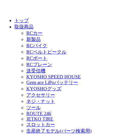
トップ
取扱商品
RCカー
新製品
RCバイク
RCベルトビークル
RCボート
RCプレーン
送受信機
KYOSHO SPEED HOUSE
Gens ace LiPoバッテリー
KYOSHOグッズ
アクセサリー
ネジ・ナット
ツール
ROUTE 246
JETKO TIRE
スロットカー
生産終了モデル(パーツ検索用)