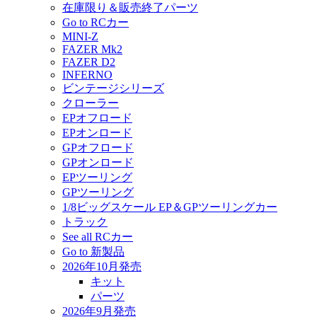
在庫限り＆販売終了パーツ
Go to RCカー
MINI-Z
FAZER Mk2
FAZER D2
INFERNO
ビンテージシリーズ
クローラー
EPオフロード
EPオンロード
GPオフロード
GPオンロード
EPツーリング
GPツーリング
1/8ビッグスケール EP＆GPツーリングカー
トラック
See all RCカー
Go to 新製品
2026年10月発売
キット
パーツ
2026年9月発売