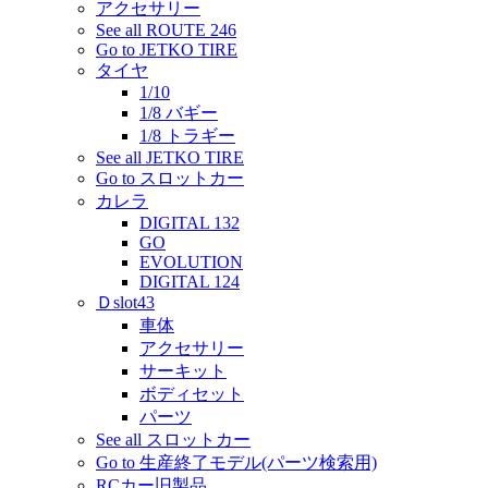
アクセサリー
See all ROUTE 246
Go to JETKO TIRE
タイヤ
1/10
1/8 バギー
1/8 トラギー
See all JETKO TIRE
Go to スロットカー
カレラ
DIGITAL 132
GO
EVOLUTION
DIGITAL 124
Ｄslot43
車体
アクセサリー
サーキット
ボディセット
パーツ
See all スロットカー
Go to 生産終了モデル(パーツ検索用)
RCカー旧製品