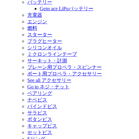
バッテリー
Gens ace LiPoバッテリー
充電器
エンジン
燃料
スターター
プラグヒーター
シリコンオイル
ミクロンラインテープ
サーキット・計測
プレーン用プロペラ・スピンナー
ボート用プロペラ・アクセサリー
See all アクセサリー
Go to ネジ・ナット
ベアリング
ナベビス
バインドビス
サラビス
ボタンビス
キャップビス
セットビス
Eリング