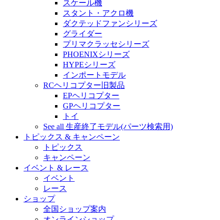
スケール機
スタント・アクロ機
ダクテッドファンシリーズ
グライダー
プリマクラッセシリーズ
PHOENIXシリーズ
HYPEシリーズ
インポートモデル
RCヘリコプター旧製品
EPヘリコプター
GPヘリコプター
トイ
See all 生産終了モデル(パーツ検索用)
トピックス & キャンペーン
トピックス
キャンペーン
イベント & レース
イベント
レース
ショップ
全国ショップ案内
オンラインショップ