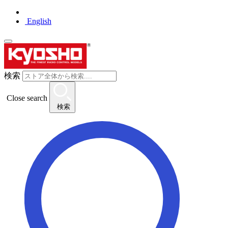
English
検索
Close search
検索