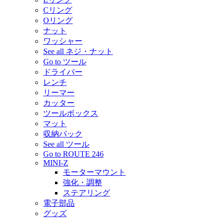
Cリング
Oリング
ナット
ワッシャー
See all ネジ・ナット
Go to ツール
ドライバー
レンチ
リーマー
カッター
ツールボックス
マット
収納バック
See all ツール
Go to ROUTE 246
MINI-Z
モーターマウント
強化・調整
ステアリング
電子部品
グッズ