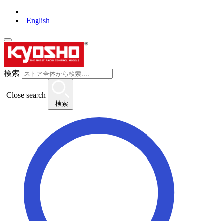
English
検索
Close search
検索