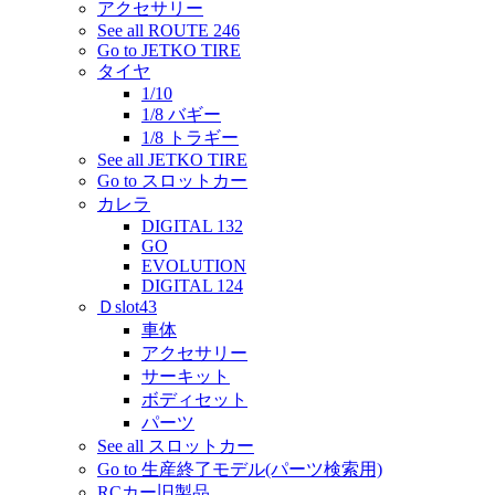
アクセサリー
See all ROUTE 246
Go to JETKO TIRE
タイヤ
1/10
1/8 バギー
1/8 トラギー
See all JETKO TIRE
Go to スロットカー
カレラ
DIGITAL 132
GO
EVOLUTION
DIGITAL 124
Ｄslot43
車体
アクセサリー
サーキット
ボディセット
パーツ
See all スロットカー
Go to 生産終了モデル(パーツ検索用)
RCカー旧製品