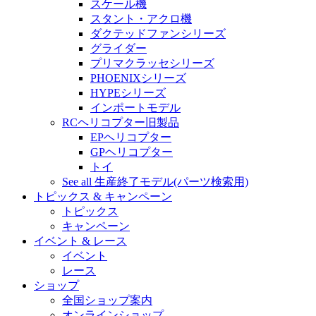
スケール機
スタント・アクロ機
ダクテッドファンシリーズ
グライダー
プリマクラッセシリーズ
PHOENIXシリーズ
HYPEシリーズ
インポートモデル
RCヘリコプター旧製品
EPヘリコプター
GPヘリコプター
トイ
See all 生産終了モデル(パーツ検索用)
トピックス & キャンペーン
トピックス
キャンペーン
イベント & レース
イベント
レース
ショップ
全国ショップ案内
オンラインショップ