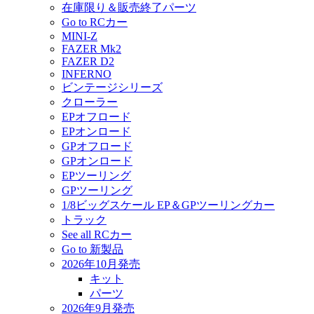
在庫限り＆販売終了パーツ
Go to RCカー
MINI-Z
FAZER Mk2
FAZER D2
INFERNO
ビンテージシリーズ
クローラー
EPオフロード
EPオンロード
GPオフロード
GPオンロード
EPツーリング
GPツーリング
1/8ビッグスケール EP＆GPツーリングカー
トラック
See all RCカー
Go to 新製品
2026年10月発売
キット
パーツ
2026年9月発売