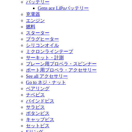
バッテリー
Gens ace LiPoバッテリー
充電器
エンジン
燃料
スターター
プラグヒーター
シリコンオイル
ミクロンラインテープ
サーキット・計測
プレーン用プロペラ・スピンナー
ボート用プロペラ・アクセサリー
See all アクセサリー
Go to ネジ・ナット
ベアリング
ナベビス
バインドビス
サラビス
ボタンビス
キャップビス
セットビス
Eリング