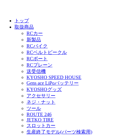
トップ
取扱商品
RCカー
新製品
RCバイク
RCベルトビークル
RCボート
RCプレーン
送受信機
KYOSHO SPEED HOUSE
Gens ace LiPoバッテリー
KYOSHOグッズ
アクセサリー
ネジ・ナット
ツール
ROUTE 246
JETKO TIRE
スロットカー
生産終了モデル(パーツ検索用)