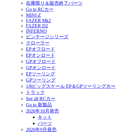
在庫限り＆販売終了パーツ
Go to RCカー
MINI-Z
FAZER Mk2
FAZER D2
INFERNO
ビンテージシリーズ
クローラー
EPオフロード
EPオンロード
GPオフロード
GPオンロード
EPツーリング
GPツーリング
1/8ビッグスケール EP＆GPツーリングカー
トラック
See all RCカー
Go to 新製品
2026年10月発売
キット
パーツ
2026年9月発売