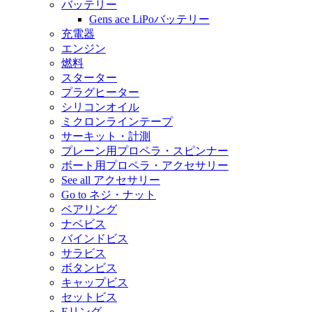
バッテリー
Gens ace LiPoバッテリー
充電器
エンジン
燃料
スターター
プラグヒーター
シリコンオイル
ミクロンラインテープ
サーキット・計測
プレーン用プロペラ・スピンナー
ボート用プロペラ・アクセサリー
See all アクセサリー
Go to ネジ・ナット
ベアリング
ナベビス
バインドビス
サラビス
ボタンビス
キャップビス
セットビス
Eリング