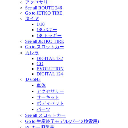
アクセサリー
See all ROUTE 246
Go to JETKO TIRE
タイヤ
1/10
1/8 バギー
1/8 トラギー
See all JETKO TIRE
Go to スロットカー
カレラ
DIGITAL 132
GO
EVOLUTION
DIGITAL 124
Ｄslot43
車体
アクセサリー
サーキット
ボディセット
パーツ
See all スロットカー
Go to 生産終了モデル(パーツ検索用)
RCカー旧製品