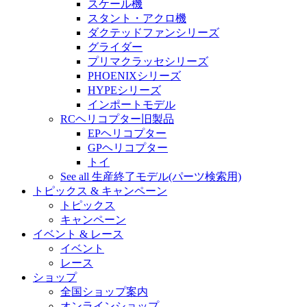
スケール機
スタント・アクロ機
ダクテッドファンシリーズ
グライダー
プリマクラッセシリーズ
PHOENIXシリーズ
HYPEシリーズ
インポートモデル
RCヘリコプター旧製品
EPヘリコプター
GPヘリコプター
トイ
See all 生産終了モデル(パーツ検索用)
トピックス & キャンペーン
トピックス
キャンペーン
イベント & レース
イベント
レース
ショップ
全国ショップ案内
オンラインショップ