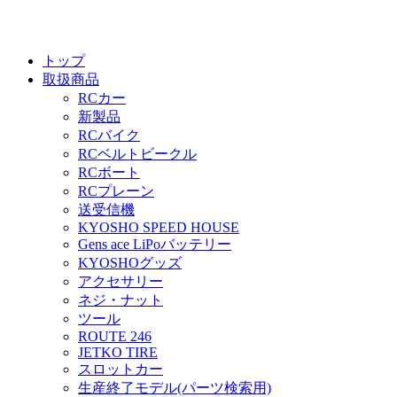
トップ
取扱商品
RCカー
新製品
RCバイク
RCベルトビークル
RCボート
RCプレーン
送受信機
KYOSHO SPEED HOUSE
Gens ace LiPoバッテリー
KYOSHOグッズ
アクセサリー
ネジ・ナット
ツール
ROUTE 246
JETKO TIRE
スロットカー
生産終了モデル(パーツ検索用)