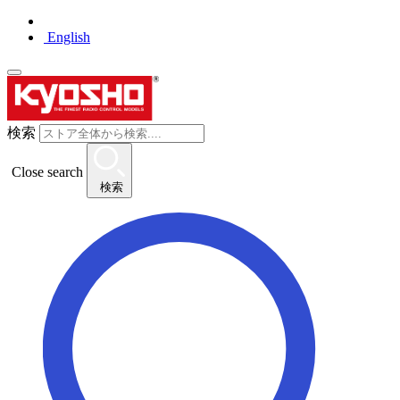
English
検索
Close search
検索