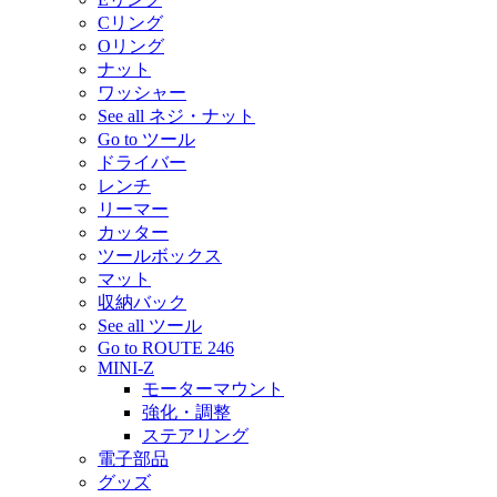
Cリング
Oリング
ナット
ワッシャー
See all ネジ・ナット
Go to ツール
ドライバー
レンチ
リーマー
カッター
ツールボックス
マット
収納バック
See all ツール
Go to ROUTE 246
MINI-Z
モーターマウント
強化・調整
ステアリング
電子部品
グッズ