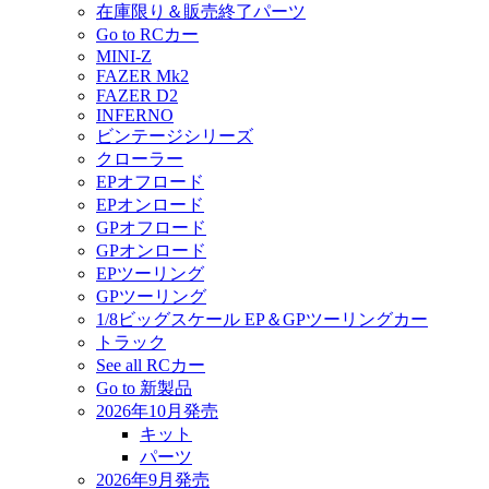
在庫限り＆販売終了パーツ
Go to RCカー
MINI-Z
FAZER Mk2
FAZER D2
INFERNO
ビンテージシリーズ
クローラー
EPオフロード
EPオンロード
GPオフロード
GPオンロード
EPツーリング
GPツーリング
1/8ビッグスケール EP＆GPツーリングカー
トラック
See all RCカー
Go to 新製品
2026年10月発売
キット
パーツ
2026年9月発売