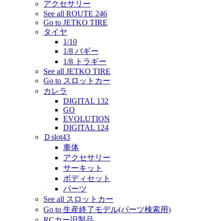
アクセサリー
See all ROUTE 246
Go to JETKO TIRE
タイヤ
1/10
1/8 バギー
1/8 トラギー
See all JETKO TIRE
Go to スロットカー
カレラ
DIGITAL 132
GO
EVOLUTION
DIGITAL 124
Ｄslot43
車体
アクセサリー
サーキット
ボディセット
パーツ
See all スロットカー
Go to 生産終了モデル(パーツ検索用)
RCカー旧製品