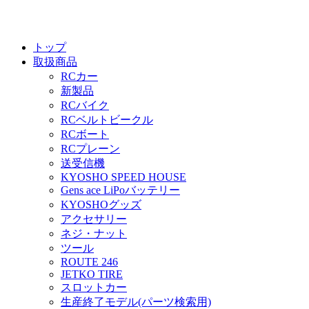
トップ
取扱商品
RCカー
新製品
RCバイク
RCベルトビークル
RCボート
RCプレーン
送受信機
KYOSHO SPEED HOUSE
Gens ace LiPoバッテリー
KYOSHOグッズ
アクセサリー
ネジ・ナット
ツール
ROUTE 246
JETKO TIRE
スロットカー
生産終了モデル(パーツ検索用)