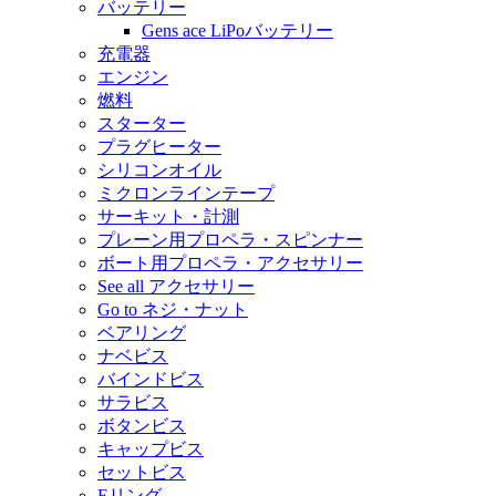
バッテリー
Gens ace LiPoバッテリー
充電器
エンジン
燃料
スターター
プラグヒーター
シリコンオイル
ミクロンラインテープ
サーキット・計測
プレーン用プロペラ・スピンナー
ボート用プロペラ・アクセサリー
See all アクセサリー
Go to ネジ・ナット
ベアリング
ナベビス
バインドビス
サラビス
ボタンビス
キャップビス
セットビス
Eリング