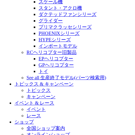
スケール機
スタント・アクロ機
ダクテッドファンシリーズ
グライダー
プリマクラッセシリーズ
PHOENIXシリーズ
HYPEシリーズ
インポートモデル
RCヘリコプター旧製品
EPヘリコプター
GPヘリコプター
トイ
See all 生産終了モデル(パーツ検索用)
トピックス & キャンペーン
トピックス
キャンペーン
イベント & レース
イベント
レース
ショップ
全国ショップ案内
オンラインショップ