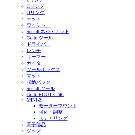
Cリング
Oリング
ナット
ワッシャー
See all ネジ・ナット
Go to ツール
ドライバー
レンチ
リーマー
カッター
ツールボックス
マット
収納バック
See all ツール
Go to ROUTE 246
MINI-Z
モーターマウント
強化・調整
ステアリング
電子部品
グッズ