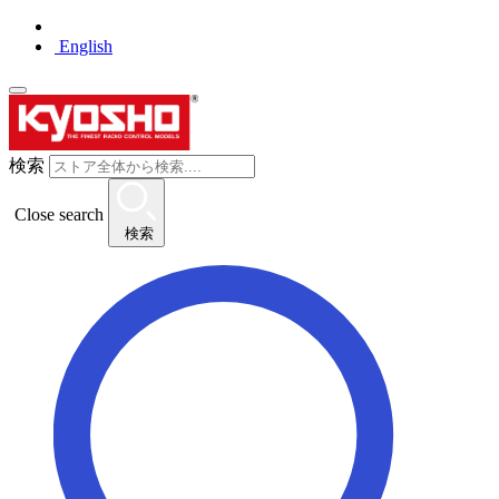
English
検索
Close search
検索