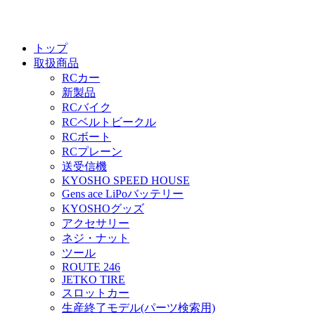
トップ
取扱商品
RCカー
新製品
RCバイク
RCベルトビークル
RCボート
RCプレーン
送受信機
KYOSHO SPEED HOUSE
Gens ace LiPoバッテリー
KYOSHOグッズ
アクセサリー
ネジ・ナット
ツール
ROUTE 246
JETKO TIRE
スロットカー
生産終了モデル(パーツ検索用)