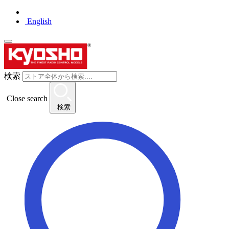
English
検索
Close search
検索