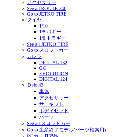
アクセサリー
See all ROUTE 246
Go to JETKO TIRE
タイヤ
1/10
1/8 バギー
1/8 トラギー
See all JETKO TIRE
Go to スロットカー
カレラ
DIGITAL 132
GO
EVOLUTION
DIGITAL 124
Ｄslot43
車体
アクセサリー
サーキット
ボディセット
パーツ
See all スロットカー
Go to 生産終了モデル(パーツ検索用)
RCカー旧製品