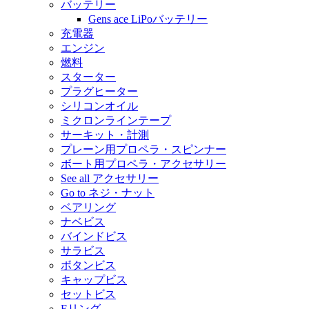
バッテリー
Gens ace LiPoバッテリー
充電器
エンジン
燃料
スターター
プラグヒーター
シリコンオイル
ミクロンラインテープ
サーキット・計測
プレーン用プロペラ・スピンナー
ボート用プロペラ・アクセサリー
See all アクセサリー
Go to ネジ・ナット
ベアリング
ナベビス
バインドビス
サラビス
ボタンビス
キャップビス
セットビス
Eリング