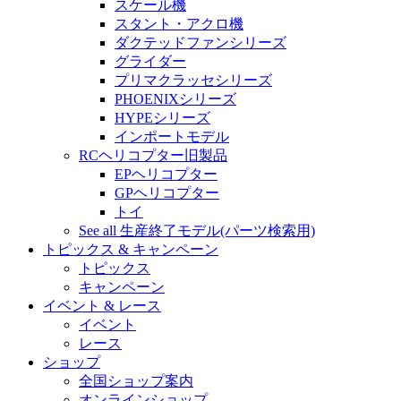
スケール機
スタント・アクロ機
ダクテッドファンシリーズ
グライダー
プリマクラッセシリーズ
PHOENIXシリーズ
HYPEシリーズ
インポートモデル
RCヘリコプター旧製品
EPヘリコプター
GPヘリコプター
トイ
See all 生産終了モデル(パーツ検索用)
トピックス & キャンペーン
トピックス
キャンペーン
イベント & レース
イベント
レース
ショップ
全国ショップ案内
オンラインショップ