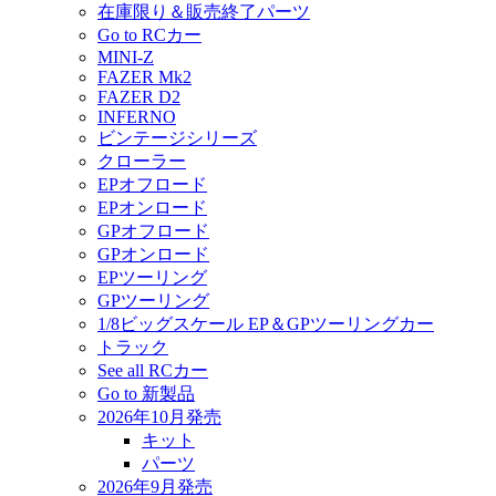
在庫限り＆販売終了パーツ
Go to RCカー
MINI-Z
FAZER Mk2
FAZER D2
INFERNO
ビンテージシリーズ
クローラー
EPオフロード
EPオンロード
GPオフロード
GPオンロード
EPツーリング
GPツーリング
1/8ビッグスケール EP＆GPツーリングカー
トラック
See all RCカー
Go to 新製品
2026年10月発売
キット
パーツ
2026年9月発売