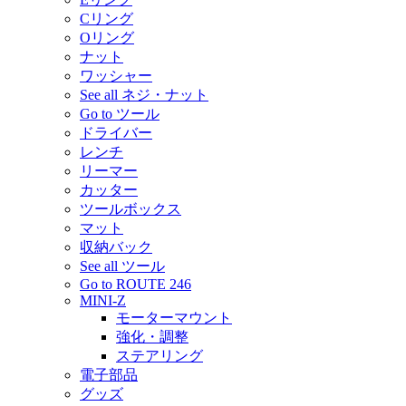
Cリング
Oリング
ナット
ワッシャー
See all ネジ・ナット
Go to ツール
ドライバー
レンチ
リーマー
カッター
ツールボックス
マット
収納バック
See all ツール
Go to ROUTE 246
MINI-Z
モーターマウント
強化・調整
ステアリング
電子部品
グッズ