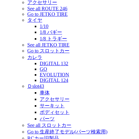
アクセサリー
See all ROUTE 246
Go to JETKO TIRE
タイヤ
1/10
1/8 バギー
1/8 トラギー
See all JETKO TIRE
Go to スロットカー
カレラ
DIGITAL 132
GO
EVOLUTION
DIGITAL 124
Ｄslot43
車体
アクセサリー
サーキット
ボディセット
パーツ
See all スロットカー
Go to 生産終了モデル(パーツ検索用)
RCカー旧製品