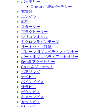
バッテリー
Gens ace LiPoバッテリー
充電器
エンジン
燃料
スターター
プラグヒーター
シリコンオイル
ミクロンラインテープ
サーキット・計測
プレーン用プロペラ・スピンナー
ボート用プロペラ・アクセサリー
See all アクセサリー
Go to ネジ・ナット
ベアリング
ナベビス
バインドビス
サラビス
ボタンビス
キャップビス
セットビス
Eリング