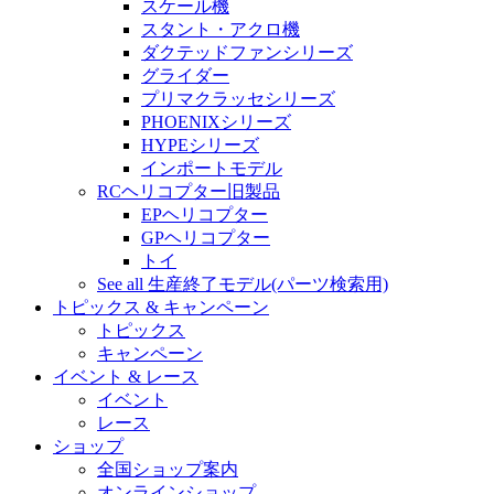
スケール機
スタント・アクロ機
ダクテッドファンシリーズ
グライダー
プリマクラッセシリーズ
PHOENIXシリーズ
HYPEシリーズ
インポートモデル
RCヘリコプター旧製品
EPヘリコプター
GPヘリコプター
トイ
See all 生産終了モデル(パーツ検索用)
トピックス & キャンペーン
トピックス
キャンペーン
イベント & レース
イベント
レース
ショップ
全国ショップ案内
オンラインショップ