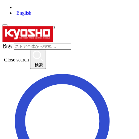
English
検索
Close search
検索