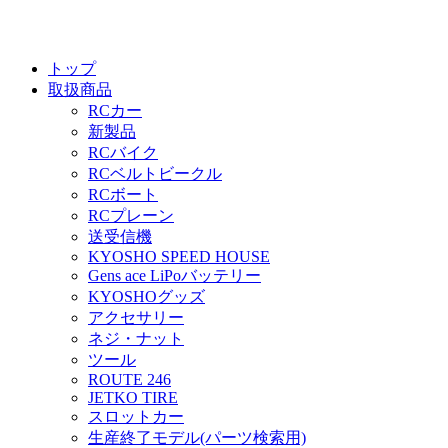
トップ
取扱商品
RCカー
新製品
RCバイク
RCベルトビークル
RCボート
RCプレーン
送受信機
KYOSHO SPEED HOUSE
Gens ace LiPoバッテリー
KYOSHOグッズ
アクセサリー
ネジ・ナット
ツール
ROUTE 246
JETKO TIRE
スロットカー
生産終了モデル(パーツ検索用)