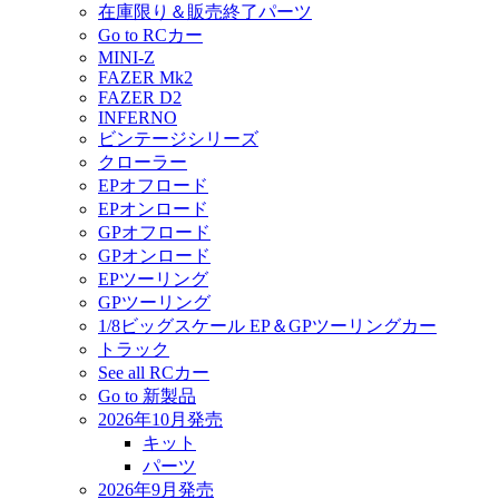
在庫限り＆販売終了パーツ
Go to RCカー
MINI-Z
FAZER Mk2
FAZER D2
INFERNO
ビンテージシリーズ
クローラー
EPオフロード
EPオンロード
GPオフロード
GPオンロード
EPツーリング
GPツーリング
1/8ビッグスケール EP＆GPツーリングカー
トラック
See all RCカー
Go to 新製品
2026年10月発売
キット
パーツ
2026年9月発売