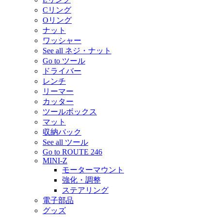
Cリング
Oリング
ナット
ワッシャー
See all ネジ・ナット
Go to ツール
ドライバー
レンチ
リーマー
カッター
ツールボックス
マット
収納バック
See all ツール
Go to ROUTE 246
MINI-Z
モーターマウント
強化・調整
ステアリング
電子部品
グッズ