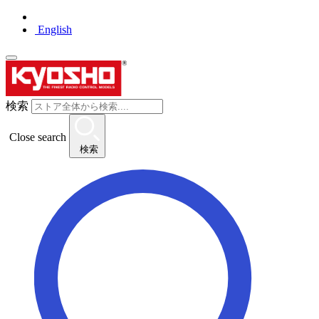
English
検索
Close search
検索