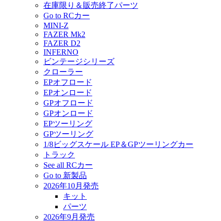
在庫限り＆販売終了パーツ
Go to RCカー
MINI-Z
FAZER Mk2
FAZER D2
INFERNO
ビンテージシリーズ
クローラー
EPオフロード
EPオンロード
GPオフロード
GPオンロード
EPツーリング
GPツーリング
1/8ビッグスケール EP＆GPツーリングカー
トラック
See all RCカー
Go to 新製品
2026年10月発売
キット
パーツ
2026年9月発売