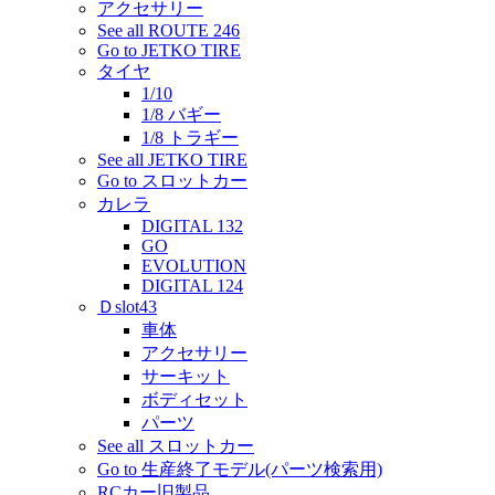
アクセサリー
See all ROUTE 246
Go to JETKO TIRE
タイヤ
1/10
1/8 バギー
1/8 トラギー
See all JETKO TIRE
Go to スロットカー
カレラ
DIGITAL 132
GO
EVOLUTION
DIGITAL 124
Ｄslot43
車体
アクセサリー
サーキット
ボディセット
パーツ
See all スロットカー
Go to 生産終了モデル(パーツ検索用)
RCカー旧製品