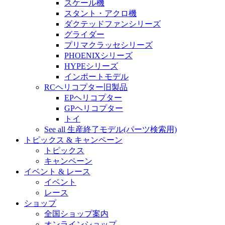
スケール機
スタント・アクロ機
ダクテッドファンシリーズ
グライダー
プリマクラッセシリーズ
PHOENIXシリーズ
HYPEシリーズ
インポートモデル
RCヘリコプター旧製品
EPヘリコプター
GPヘリコプター
トイ
See all 生産終了モデル(パーツ検索用)
トピックス & キャンペーン
トピックス
キャンペーン
イベント & レース
イベント
レース
ショップ
全国ショップ案内
オンラインショップ