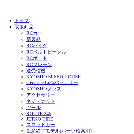
トップ
取扱商品
RCカー
新製品
RCバイク
RCベルトビークル
RCボート
RCプレーン
送受信機
KYOSHO SPEED HOUSE
Gens ace LiPoバッテリー
KYOSHOグッズ
アクセサリー
ネジ・ナット
ツール
ROUTE 246
JETKO TIRE
スロットカー
生産終了モデル(パーツ検索用)