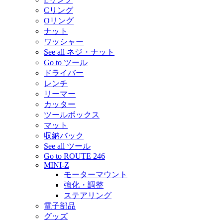
Cリング
Oリング
ナット
ワッシャー
See all ネジ・ナット
Go to ツール
ドライバー
レンチ
リーマー
カッター
ツールボックス
マット
収納バック
See all ツール
Go to ROUTE 246
MINI-Z
モーターマウント
強化・調整
ステアリング
電子部品
グッズ