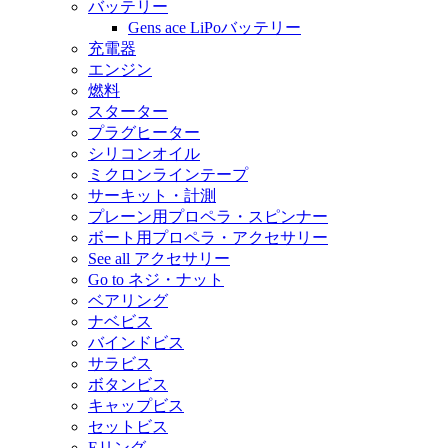
バッテリー
Gens ace LiPoバッテリー
充電器
エンジン
燃料
スターター
プラグヒーター
シリコンオイル
ミクロンラインテープ
サーキット・計測
プレーン用プロペラ・スピンナー
ボート用プロペラ・アクセサリー
See all アクセサリー
Go to ネジ・ナット
ベアリング
ナベビス
バインドビス
サラビス
ボタンビス
キャップビス
セットビス
Eリング