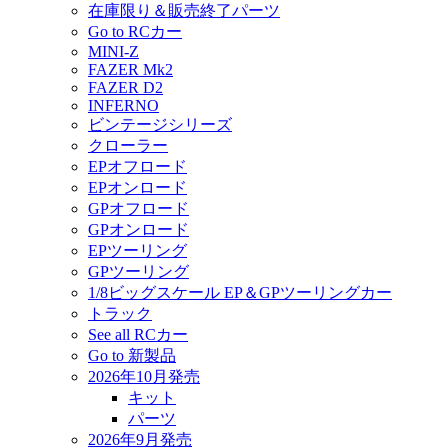
在庫限り＆販売終了パーツ
Go to RCカー
MINI-Z
FAZER Mk2
FAZER D2
INFERNO
ビンテージシリーズ
クローラー
EPオフロード
EPオンロード
GPオフロード
GPオンロード
EPツーリング
GPツーリング
1/8ビッグスケール EP＆GPツーリングカー
トラック
See all RCカー
Go to 新製品
2026年10月発売
キット
パーツ
2026年9月発売