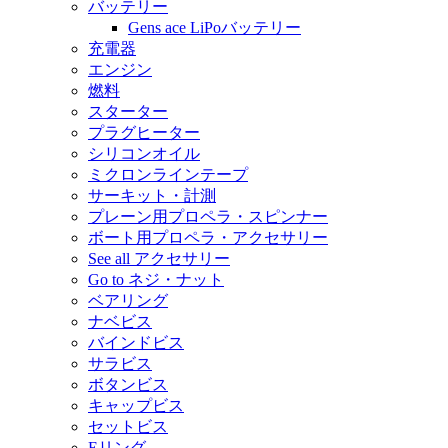
バッテリー
Gens ace LiPoバッテリー
充電器
エンジン
燃料
スターター
プラグヒーター
シリコンオイル
ミクロンラインテープ
サーキット・計測
プレーン用プロペラ・スピンナー
ボート用プロペラ・アクセサリー
See all アクセサリー
Go to ネジ・ナット
ベアリング
ナベビス
バインドビス
サラビス
ボタンビス
キャップビス
セットビス
Eリング