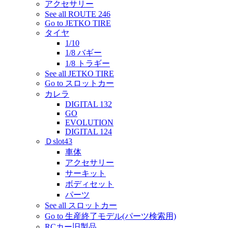
アクセサリー
See all ROUTE 246
Go to JETKO TIRE
タイヤ
1/10
1/8 バギー
1/8 トラギー
See all JETKO TIRE
Go to スロットカー
カレラ
DIGITAL 132
GO
EVOLUTION
DIGITAL 124
Ｄslot43
車体
アクセサリー
サーキット
ボディセット
パーツ
See all スロットカー
Go to 生産終了モデル(パーツ検索用)
RCカー旧製品