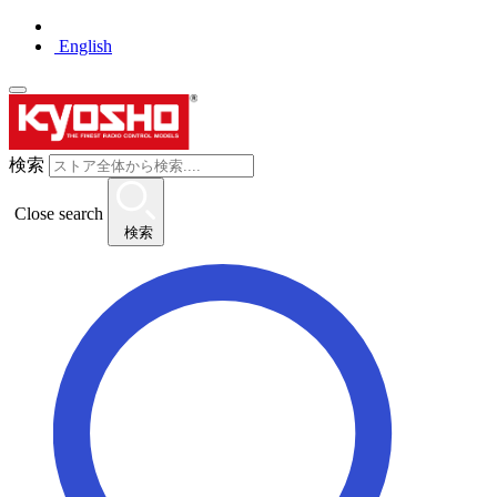
English
検索
Close search
検索