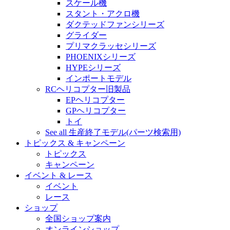
スケール機
スタント・アクロ機
ダクテッドファンシリーズ
グライダー
プリマクラッセシリーズ
PHOENIXシリーズ
HYPEシリーズ
インポートモデル
RCヘリコプター旧製品
EPヘリコプター
GPヘリコプター
トイ
See all 生産終了モデル(パーツ検索用)
トピックス & キャンペーン
トピックス
キャンペーン
イベント & レース
イベント
レース
ショップ
全国ショップ案内
オンラインショップ