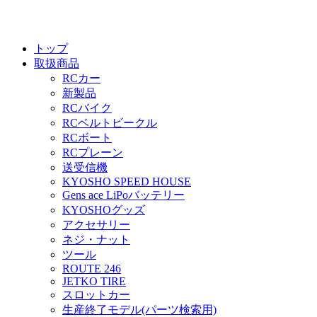
トップ
取扱商品
RCカー
新製品
RCバイク
RCベルトビークル
RCボート
RCプレーン
送受信機
KYOSHO SPEED HOUSE
Gens ace LiPoバッテリー
KYOSHOグッズ
アクセサリー
ネジ・ナット
ツール
ROUTE 246
JETKO TIRE
スロットカー
生産終了モデル(パーツ検索用)