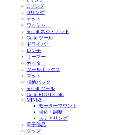
Cリング
Oリング
ナット
ワッシャー
See all ネジ・ナット
Go to ツール
ドライバー
レンチ
リーマー
カッター
ツールボックス
マット
収納バック
See all ツール
Go to ROUTE 246
MINI-Z
モーターマウント
強化・調整
ステアリング
電子部品
グッズ