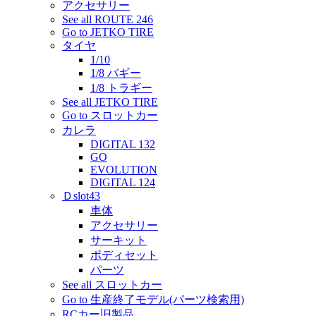
アクセサリー
See all ROUTE 246
Go to JETKO TIRE
タイヤ
1/10
1/8 バギー
1/8 トラギー
See all JETKO TIRE
Go to スロットカー
カレラ
DIGITAL 132
GO
EVOLUTION
DIGITAL 124
Ｄslot43
車体
アクセサリー
サーキット
ボディセット
パーツ
See all スロットカー
Go to 生産終了モデル(パーツ検索用)
RCカー旧製品