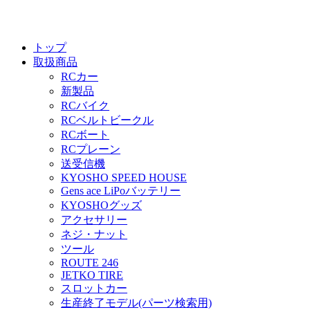
トップ
取扱商品
RCカー
新製品
RCバイク
RCベルトビークル
RCボート
RCプレーン
送受信機
KYOSHO SPEED HOUSE
Gens ace LiPoバッテリー
KYOSHOグッズ
アクセサリー
ネジ・ナット
ツール
ROUTE 246
JETKO TIRE
スロットカー
生産終了モデル(パーツ検索用)