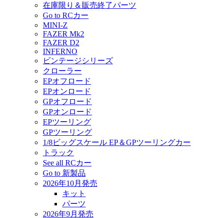
在庫限り＆販売終了パーツ
Go to RCカー
MINI-Z
FAZER Mk2
FAZER D2
INFERNO
ビンテージシリーズ
クローラー
EPオフロード
EPオンロード
GPオフロード
GPオンロード
EPツーリング
GPツーリング
1/8ビッグスケール EP＆GPツーリングカー
トラック
See all RCカー
Go to 新製品
2026年10月発売
キット
パーツ
2026年9月発売