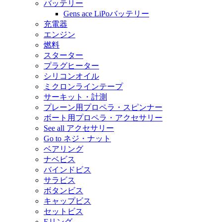
バッテリー
Gens ace LiPoバッテリー
充電器
エンジン
燃料
スターター
プラグヒーター
シリコンオイル
ミクロンラインテープ
サーキット・計測
プレーン用プロペラ・スピンナー
ボート用プロペラ・アクセサリー
See all アクセサリー
Go to ネジ・ナット
ベアリング
ナベビス
バインドビス
サラビス
ボタンビス
キャップビス
セットビス
Eリング