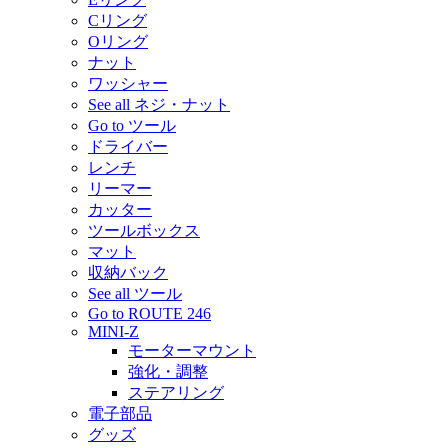
Cリング
Oリング
ナット
ワッシャー
See all ネジ・ナット
Go to ツール
ドライバー
レンチ
リーマー
カッター
ツールボックス
マット
収納バック
See all ツール
Go to ROUTE 246
MINI-Z
モーターマウント
強化・調整
ステアリング
電子部品
グッズ