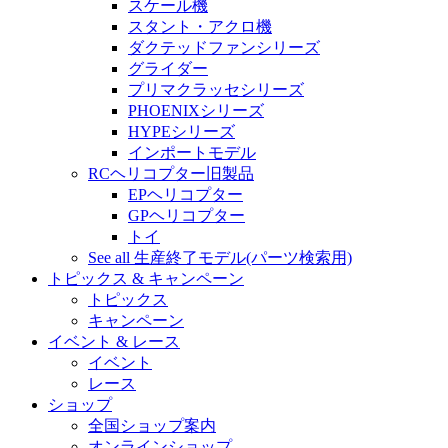
スケール機
スタント・アクロ機
ダクテッドファンシリーズ
グライダー
プリマクラッセシリーズ
PHOENIXシリーズ
HYPEシリーズ
インポートモデル
RCヘリコプター旧製品
EPヘリコプター
GPヘリコプター
トイ
See all 生産終了モデル(パーツ検索用)
トピックス & キャンペーン
トピックス
キャンペーン
イベント & レース
イベント
レース
ショップ
全国ショップ案内
オンラインショップ