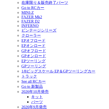
在庫限り＆販売終了パーツ
Go to RCカー
MINI-Z
FAZER Mk2
FAZER D2
INFERNO
ビンテージシリーズ
クローラー
EPオフロード
EPオンロード
GPオフロード
GPオンロード
EPツーリング
GPツーリング
1/8ビッグスケール EP＆GPツーリングカー
トラック
See all RCカー
Go to 新製品
2026年10月発売
キット
パーツ
2026年9月発売