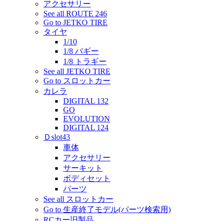
アクセサリー
See all ROUTE 246
Go to JETKO TIRE
タイヤ
1/10
1/8 バギー
1/8 トラギー
See all JETKO TIRE
Go to スロットカー
カレラ
DIGITAL 132
GO
EVOLUTION
DIGITAL 124
Ｄslot43
車体
アクセサリー
サーキット
ボディセット
パーツ
See all スロットカー
Go to 生産終了モデル(パーツ検索用)
RCカー旧製品