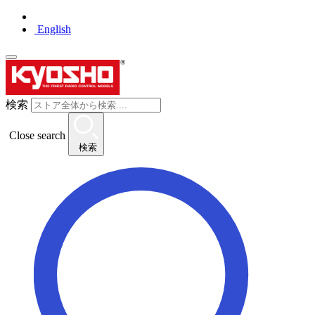
English
検索
Close search
検索