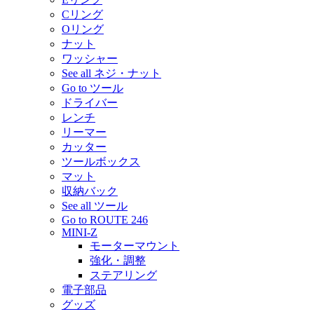
Cリング
Oリング
ナット
ワッシャー
See all ネジ・ナット
Go to ツール
ドライバー
レンチ
リーマー
カッター
ツールボックス
マット
収納バック
See all ツール
Go to ROUTE 246
MINI-Z
モーターマウント
強化・調整
ステアリング
電子部品
グッズ