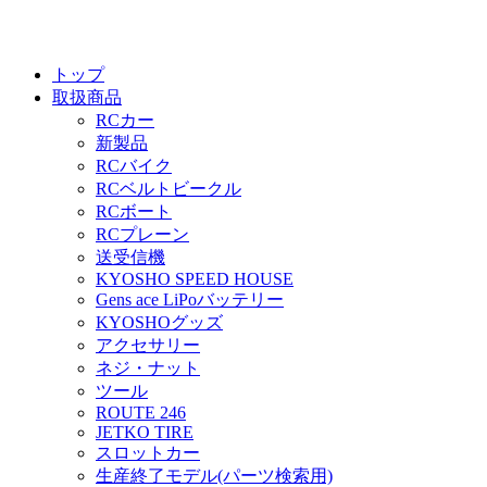
トップ
取扱商品
RCカー
新製品
RCバイク
RCベルトビークル
RCボート
RCプレーン
送受信機
KYOSHO SPEED HOUSE
Gens ace LiPoバッテリー
KYOSHOグッズ
アクセサリー
ネジ・ナット
ツール
ROUTE 246
JETKO TIRE
スロットカー
生産終了モデル(パーツ検索用)