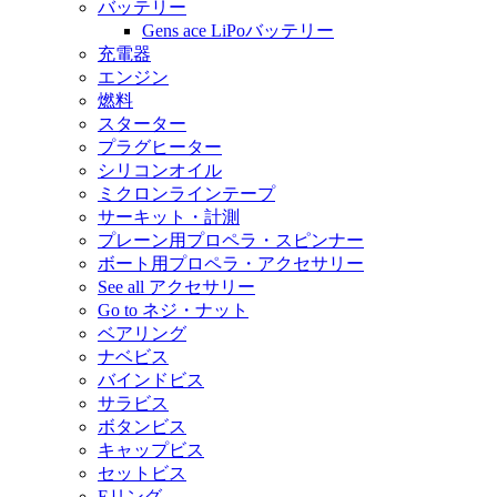
バッテリー
Gens ace LiPoバッテリー
充電器
エンジン
燃料
スターター
プラグヒーター
シリコンオイル
ミクロンラインテープ
サーキット・計測
プレーン用プロペラ・スピンナー
ボート用プロペラ・アクセサリー
See all アクセサリー
Go to ネジ・ナット
ベアリング
ナベビス
バインドビス
サラビス
ボタンビス
キャップビス
セットビス
Eリング