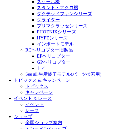
スケール機
スタント・アクロ機
ダクテッドファンシリーズ
グライダー
プリマクラッセシリーズ
PHOENIXシリーズ
HYPEシリーズ
インポートモデル
RCヘリコプター旧製品
EPヘリコプター
GPヘリコプター
トイ
See all 生産終了モデル(パーツ検索用)
トピックス & キャンペーン
トピックス
キャンペーン
イベント & レース
イベント
レース
ショップ
全国ショップ案内
オンラインショップ