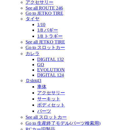
アクセサリー
See all ROUTE 246
Go to JETKO TIRE
タイヤ
1/10
1/8 バギー
1/8 トラギー
See all JETKO TIRE
Go to スロットカー
カレラ
DIGITAL 132
GO
EVOLUTION
DIGITAL 124
Ｄslot43
車体
アクセサリー
サーキット
ボディセット
パーツ
See all スロットカー
Go to 生産終了モデル(パーツ検索用)
RCカー旧製品