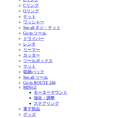
Cリング
Oリング
ナット
ワッシャー
See all ネジ・ナット
Go to ツール
ドライバー
レンチ
リーマー
カッター
ツールボックス
マット
収納バック
See all ツール
Go to ROUTE 246
MINI-Z
モーターマウント
強化・調整
ステアリング
電子部品
グッズ