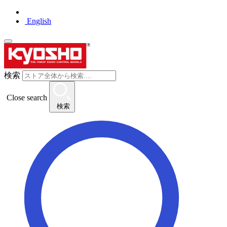
English
検索
Close search
検索