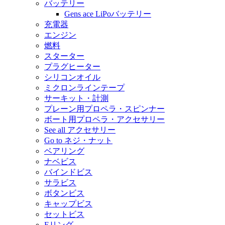
バッテリー
Gens ace LiPoバッテリー
充電器
エンジン
燃料
スターター
プラグヒーター
シリコンオイル
ミクロンラインテープ
サーキット・計測
プレーン用プロペラ・スピンナー
ボート用プロペラ・アクセサリー
See all アクセサリー
Go to ネジ・ナット
ベアリング
ナベビス
バインドビス
サラビス
ボタンビス
キャップビス
セットビス
Eリング