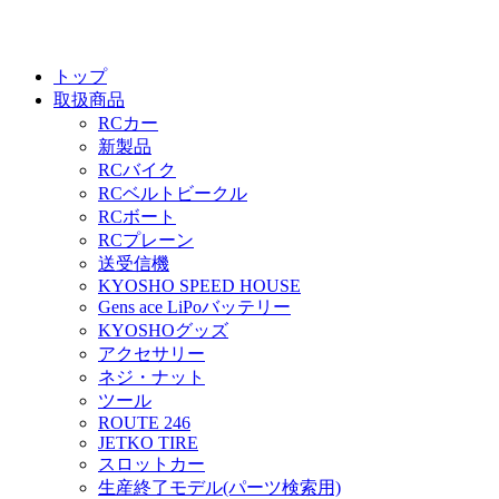
トップ
取扱商品
RCカー
新製品
RCバイク
RCベルトビークル
RCボート
RCプレーン
送受信機
KYOSHO SPEED HOUSE
Gens ace LiPoバッテリー
KYOSHOグッズ
アクセサリー
ネジ・ナット
ツール
ROUTE 246
JETKO TIRE
スロットカー
生産終了モデル(パーツ検索用)