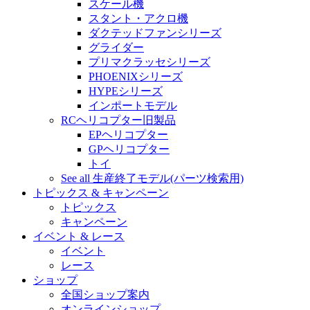
スケール機
スタント・アクロ機
ダクテッドファンシリーズ
グライダー
プリマクラッセシリーズ
PHOENIXシリーズ
HYPEシリーズ
インポートモデル
RCヘリコプター旧製品
EPヘリコプター
GPヘリコプター
トイ
See all 生産終了モデル(パーツ検索用)
トピックス & キャンペーン
トピックス
キャンペーン
イベント & レース
イベント
レース
ショップ
全国ショップ案内
オンラインショップ