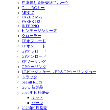
在庫限り＆販売終了パーツ
Go to RCカー
MINI-Z
FAZER Mk2
FAZER D2
INFERNO
ビンテージシリーズ
クローラー
EPオフロード
EPオンロード
GPオフロード
GPオンロード
EPツーリング
GPツーリング
1/8ビッグスケール EP＆GPツーリングカー
トラック
See all RCカー
Go to 新製品
2026年10月発売
キット
パーツ
2026年9月発売