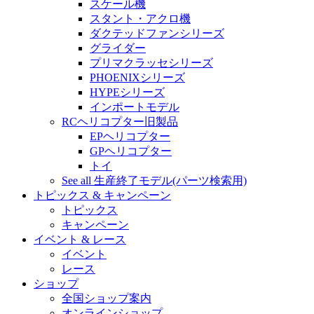
スケール機
スタント・アクロ機
ダクテッドファンシリーズ
グライダー
プリマクラッセシリーズ
PHOENIXシリーズ
HYPEシリーズ
インポートモデル
RCヘリコプター旧製品
EPヘリコプター
GPヘリコプター
トイ
See all 生産終了モデル(パーツ検索用)
トピックス & キャンペーン
トピックス
キャンペーン
イベント & レース
イベント
レース
ショップ
全国ショップ案内
オンラインショップ