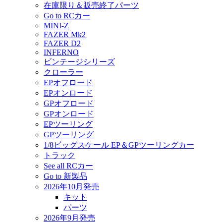
在庫限り＆販売終了パーツ
Go to RCカー
MINI-Z
FAZER Mk2
FAZER D2
INFERNO
ビンテージシリーズ
クローラー
EPオフロード
EPオンロード
GPオフロード
GPオンロード
EPツーリング
GPツーリング
1/8ビッグスケール EP＆GPツーリングカー
トラック
See all RCカー
Go to 新製品
2026年10月発売
キット
パーツ
2026年9月発売