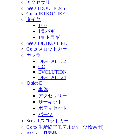
アクセサリー
See all ROUTE 246
Go to JETKO TIRE
タイヤ
1/10
1/8 バギー
1/8 トラギー
See all JETKO TIRE
Go to スロットカー
カレラ
DIGITAL 132
GO
EVOLUTION
DIGITAL 124
Ｄslot43
車体
アクセサリー
サーキット
ボディセット
パーツ
See all スロットカー
Go to 生産終了モデル(パーツ検索用)
RCカー旧製品