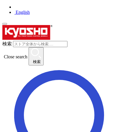
English
検索
Close search
検索