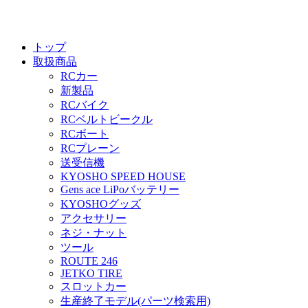
トップ
取扱商品
RCカー
新製品
RCバイク
RCベルトビークル
RCボート
RCプレーン
送受信機
KYOSHO SPEED HOUSE
Gens ace LiPoバッテリー
KYOSHOグッズ
アクセサリー
ネジ・ナット
ツール
ROUTE 246
JETKO TIRE
スロットカー
生産終了モデル(パーツ検索用)