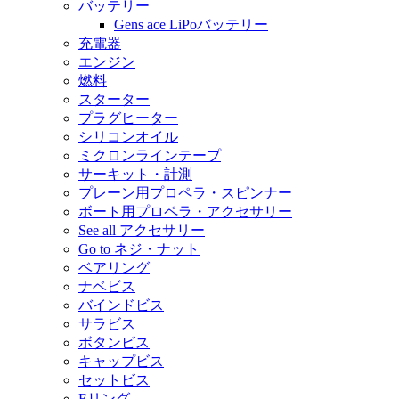
バッテリー
Gens ace LiPoバッテリー
充電器
エンジン
燃料
スターター
プラグヒーター
シリコンオイル
ミクロンラインテープ
サーキット・計測
プレーン用プロペラ・スピンナー
ボート用プロペラ・アクセサリー
See all アクセサリー
Go to ネジ・ナット
ベアリング
ナベビス
バインドビス
サラビス
ボタンビス
キャップビス
セットビス
Eリング