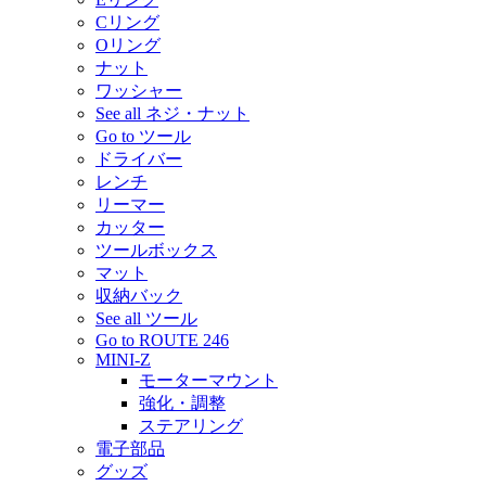
Cリング
Oリング
ナット
ワッシャー
See all ネジ・ナット
Go to ツール
ドライバー
レンチ
リーマー
カッター
ツールボックス
マット
収納バック
See all ツール
Go to ROUTE 246
MINI-Z
モーターマウント
強化・調整
ステアリング
電子部品
グッズ