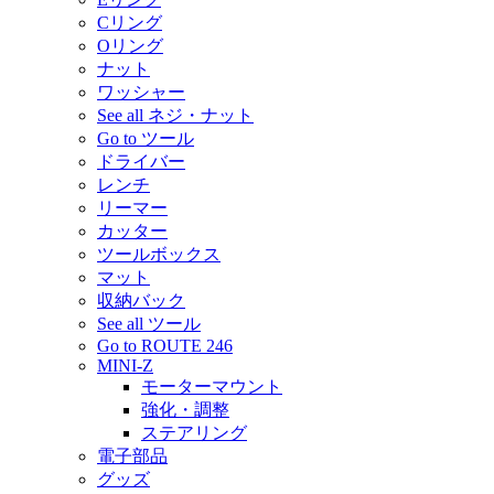
Cリング
Oリング
ナット
ワッシャー
See all ネジ・ナット
Go to ツール
ドライバー
レンチ
リーマー
カッター
ツールボックス
マット
収納バック
See all ツール
Go to ROUTE 246
MINI-Z
モーターマウント
強化・調整
ステアリング
電子部品
グッズ