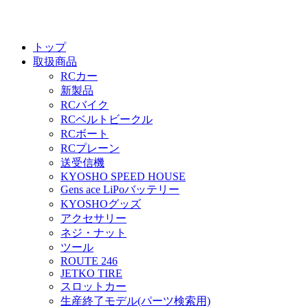
トップ
取扱商品
RCカー
新製品
RCバイク
RCベルトビークル
RCボート
RCプレーン
送受信機
KYOSHO SPEED HOUSE
Gens ace LiPoバッテリー
KYOSHOグッズ
アクセサリー
ネジ・ナット
ツール
ROUTE 246
JETKO TIRE
スロットカー
生産終了モデル(パーツ検索用)