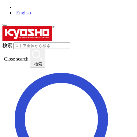
English
検索
Close search
検索