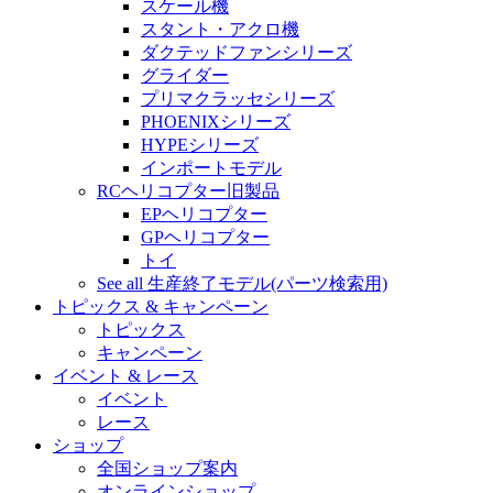
スケール機
スタント・アクロ機
ダクテッドファンシリーズ
グライダー
プリマクラッセシリーズ
PHOENIXシリーズ
HYPEシリーズ
インポートモデル
RCヘリコプター旧製品
EPヘリコプター
GPヘリコプター
トイ
See all 生産終了モデル(パーツ検索用)
トピックス & キャンペーン
トピックス
キャンペーン
イベント & レース
イベント
レース
ショップ
全国ショップ案内
オンラインショップ