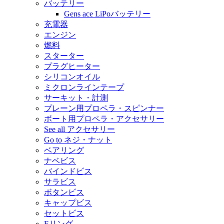
バッテリー
Gens ace LiPoバッテリー
充電器
エンジン
燃料
スターター
プラグヒーター
シリコンオイル
ミクロンラインテープ
サーキット・計測
プレーン用プロペラ・スピンナー
ボート用プロペラ・アクセサリー
See all アクセサリー
Go to ネジ・ナット
ベアリング
ナベビス
バインドビス
サラビス
ボタンビス
キャップビス
セットビス
Eリング