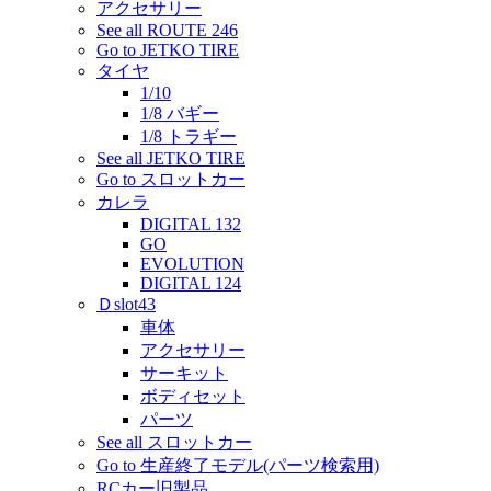
アクセサリー
See all ROUTE 246
Go to JETKO TIRE
タイヤ
1/10
1/8 バギー
1/8 トラギー
See all JETKO TIRE
Go to スロットカー
カレラ
DIGITAL 132
GO
EVOLUTION
DIGITAL 124
Ｄslot43
車体
アクセサリー
サーキット
ボディセット
パーツ
See all スロットカー
Go to 生産終了モデル(パーツ検索用)
RCカー旧製品