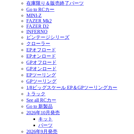
在庫限り＆販売終了パーツ
Go to RCカー
MINI-Z
FAZER Mk2
FAZER D2
INFERNO
ビンテージシリーズ
クローラー
EPオフロード
EPオンロード
GPオフロード
GPオンロード
EPツーリング
GPツーリング
1/8ビッグスケール EP＆GPツーリングカー
トラック
See all RCカー
Go to 新製品
2026年10月発売
キット
パーツ
2026年9月発売