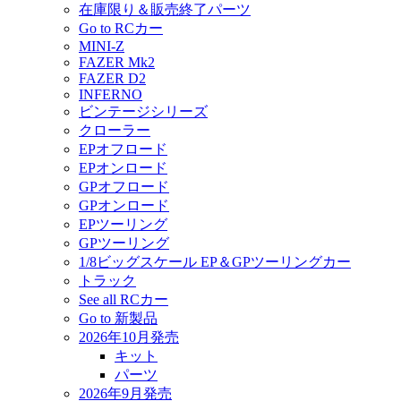
在庫限り＆販売終了パーツ
Go to RCカー
MINI-Z
FAZER Mk2
FAZER D2
INFERNO
ビンテージシリーズ
クローラー
EPオフロード
EPオンロード
GPオフロード
GPオンロード
EPツーリング
GPツーリング
1/8ビッグスケール EP＆GPツーリングカー
トラック
See all RCカー
Go to 新製品
2026年10月発売
キット
パーツ
2026年9月発売