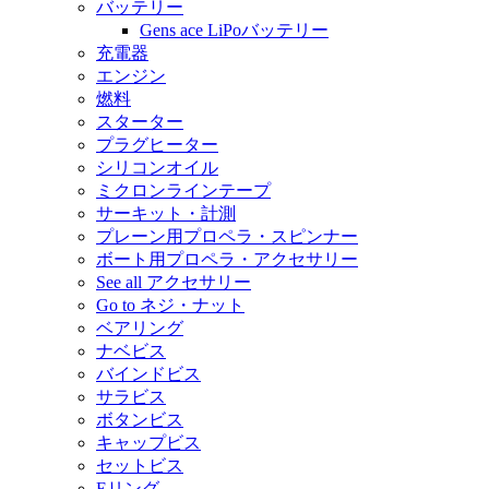
バッテリー
Gens ace LiPoバッテリー
充電器
エンジン
燃料
スターター
プラグヒーター
シリコンオイル
ミクロンラインテープ
サーキット・計測
プレーン用プロペラ・スピンナー
ボート用プロペラ・アクセサリー
See all アクセサリー
Go to ネジ・ナット
ベアリング
ナベビス
バインドビス
サラビス
ボタンビス
キャップビス
セットビス
Eリング