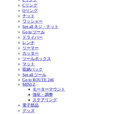
Cリング
Oリング
ナット
ワッシャー
See all ネジ・ナット
Go to ツール
ドライバー
レンチ
リーマー
カッター
ツールボックス
マット
収納バック
See all ツール
Go to ROUTE 246
MINI-Z
モーターマウント
強化・調整
ステアリング
電子部品
グッズ