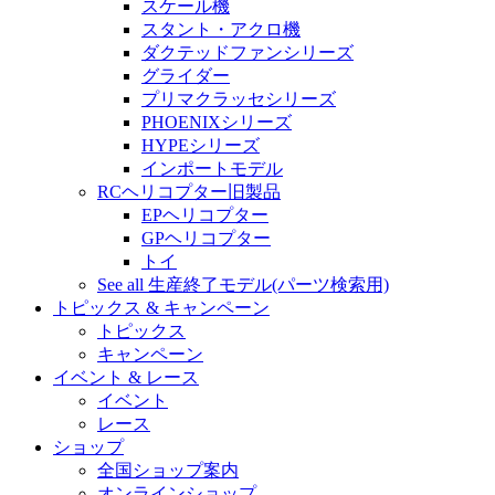
スケール機
スタント・アクロ機
ダクテッドファンシリーズ
グライダー
プリマクラッセシリーズ
PHOENIXシリーズ
HYPEシリーズ
インポートモデル
RCヘリコプター旧製品
EPヘリコプター
GPヘリコプター
トイ
See all 生産終了モデル(パーツ検索用)
トピックス & キャンペーン
トピックス
キャンペーン
イベント & レース
イベント
レース
ショップ
全国ショップ案内
オンラインショップ