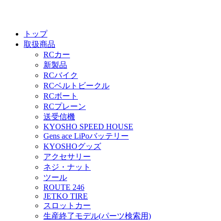
トップ
取扱商品
RCカー
新製品
RCバイク
RCベルトビークル
RCボート
RCプレーン
送受信機
KYOSHO SPEED HOUSE
Gens ace LiPoバッテリー
KYOSHOグッズ
アクセサリー
ネジ・ナット
ツール
ROUTE 246
JETKO TIRE
スロットカー
生産終了モデル(パーツ検索用)