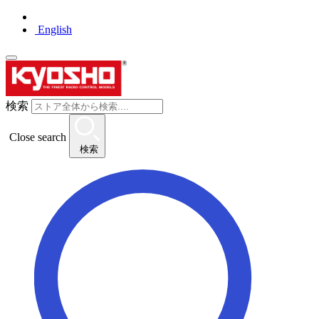
English
検索
Close search
検索