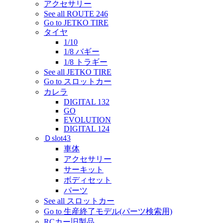
アクセサリー
See all ROUTE 246
Go to JETKO TIRE
タイヤ
1/10
1/8 バギー
1/8 トラギー
See all JETKO TIRE
Go to スロットカー
カレラ
DIGITAL 132
GO
EVOLUTION
DIGITAL 124
Ｄslot43
車体
アクセサリー
サーキット
ボディセット
パーツ
See all スロットカー
Go to 生産終了モデル(パーツ検索用)
RCカー旧製品