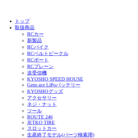
トップ
取扱商品
RCカー
新製品
RCバイク
RCベルトビークル
RCボート
RCプレーン
送受信機
KYOSHO SPEED HOUSE
Gens ace LiPoバッテリー
KYOSHOグッズ
アクセサリー
ネジ・ナット
ツール
ROUTE 246
JETKO TIRE
スロットカー
生産終了モデル(パーツ検索用)