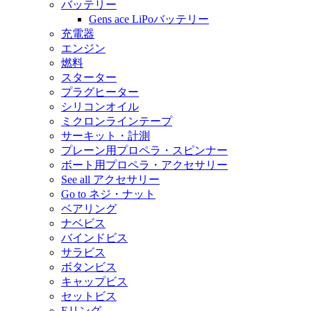
バッテリー
Gens ace LiPoバッテリー
充電器
エンジン
燃料
スターター
プラグヒーター
シリコンオイル
ミクロンラインテープ
サーキット・計測
プレーン用プロペラ・スピンナー
ボート用プロペラ・アクセサリー
See all アクセサリー
Go to ネジ・ナット
ベアリング
ナベビス
バインドビス
サラビス
ボタンビス
キャップビス
セットビス
Eリング