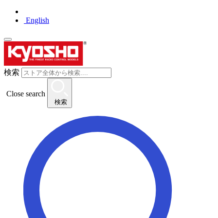
English
検索
Close search
検索