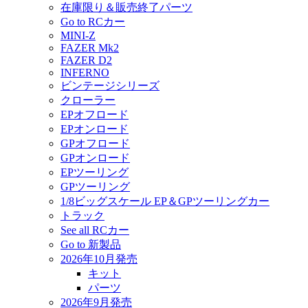
在庫限り＆販売終了パーツ
Go to RCカー
MINI-Z
FAZER Mk2
FAZER D2
INFERNO
ビンテージシリーズ
クローラー
EPオフロード
EPオンロード
GPオフロード
GPオンロード
EPツーリング
GPツーリング
1/8ビッグスケール EP＆GPツーリングカー
トラック
See all RCカー
Go to 新製品
2026年10月発売
キット
パーツ
2026年9月発売