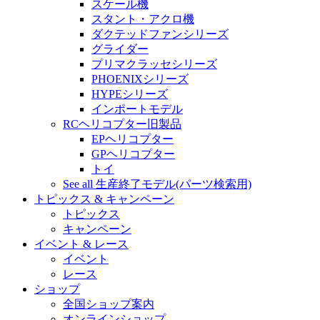
スケール機
スタント・アクロ機
ダクテッドファンシリーズ
グライダー
プリマクラッセシリーズ
PHOENIXシリーズ
HYPEシリーズ
インポートモデル
RCヘリコプター旧製品
EPヘリコプター
GPヘリコプター
トイ
See all 生産終了モデル(パーツ検索用)
トピックス & キャンペーン
トピックス
キャンペーン
イベント & レース
イベント
レース
ショップ
全国ショップ案内
オンラインショップ