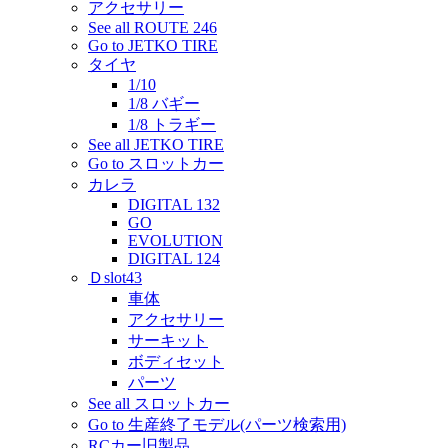
アクセサリー
See all ROUTE 246
Go to JETKO TIRE
タイヤ
1/10
1/8 バギー
1/8 トラギー
See all JETKO TIRE
Go to スロットカー
カレラ
DIGITAL 132
GO
EVOLUTION
DIGITAL 124
Ｄslot43
車体
アクセサリー
サーキット
ボディセット
パーツ
See all スロットカー
Go to 生産終了モデル(パーツ検索用)
RCカー旧製品