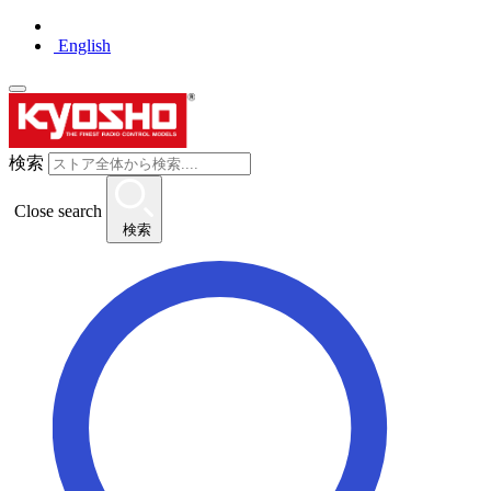
English
検索
Close search
検索