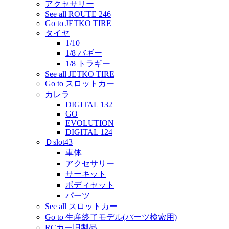
アクセサリー
See all ROUTE 246
Go to JETKO TIRE
タイヤ
1/10
1/8 バギー
1/8 トラギー
See all JETKO TIRE
Go to スロットカー
カレラ
DIGITAL 132
GO
EVOLUTION
DIGITAL 124
Ｄslot43
車体
アクセサリー
サーキット
ボディセット
パーツ
See all スロットカー
Go to 生産終了モデル(パーツ検索用)
RCカー旧製品