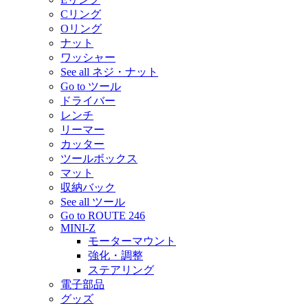
Cリング
Oリング
ナット
ワッシャー
See all ネジ・ナット
Go to ツール
ドライバー
レンチ
リーマー
カッター
ツールボックス
マット
収納バック
See all ツール
Go to ROUTE 246
MINI-Z
モーターマウント
強化・調整
ステアリング
電子部品
グッズ