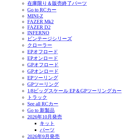
在庫限り＆販売終了パーツ
Go to RCカー
MINI-Z
FAZER Mk2
FAZER D2
INFERNO
ビンテージシリーズ
クローラー
EPオフロード
EPオンロード
GPオフロード
GPオンロード
EPツーリング
GPツーリング
1/8ビッグスケール EP＆GPツーリングカー
トラック
See all RCカー
Go to 新製品
2026年10月発売
キット
パーツ
2026年9月発売