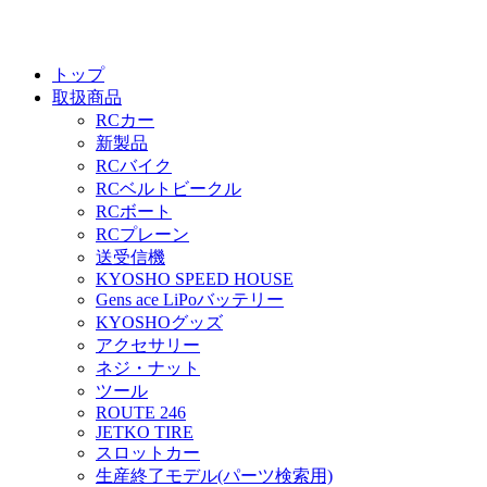
トップ
取扱商品
RCカー
新製品
RCバイク
RCベルトビークル
RCボート
RCプレーン
送受信機
KYOSHO SPEED HOUSE
Gens ace LiPoバッテリー
KYOSHOグッズ
アクセサリー
ネジ・ナット
ツール
ROUTE 246
JETKO TIRE
スロットカー
生産終了モデル(パーツ検索用)