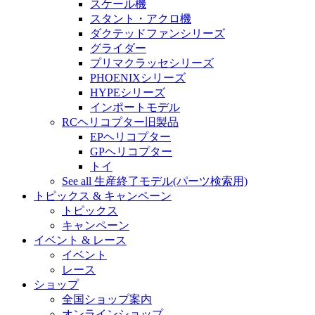
スケール機
スタント・アクロ機
ダクテッドファンシリーズ
グライダー
プリマクラッセシリーズ
PHOENIXシリーズ
HYPEシリーズ
インポートモデル
RCヘリコプター旧製品
EPヘリコプター
GPヘリコプター
トイ
See all 生産終了モデル(パーツ検索用)
トピックス & キャンペーン
トピックス
キャンペーン
イベント & レース
イベント
レース
ショップ
全国ショップ案内
オンラインショップ