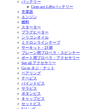
バッテリー
Gens ace LiPoバッテリー
充電器
エンジン
燃料
スターター
プラグヒーター
シリコンオイル
ミクロンラインテープ
サーキット・計測
プレーン用プロペラ・スピンナー
ボート用プロペラ・アクセサリー
See all アクセサリー
Go to ネジ・ナット
ベアリング
ナベビス
バインドビス
サラビス
ボタンビス
キャップビス
セットビス
Eリング