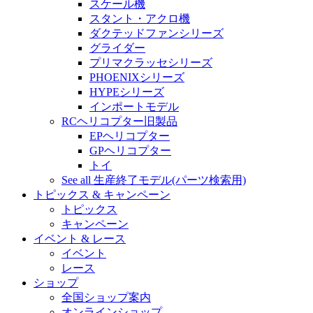
スケール機
スタント・アクロ機
ダクテッドファンシリーズ
グライダー
プリマクラッセシリーズ
PHOENIXシリーズ
HYPEシリーズ
インポートモデル
RCヘリコプター旧製品
EPヘリコプター
GPヘリコプター
トイ
See all 生産終了モデル(パーツ検索用)
トピックス & キャンペーン
トピックス
キャンペーン
イベント & レース
イベント
レース
ショップ
全国ショップ案内
オンラインショップ