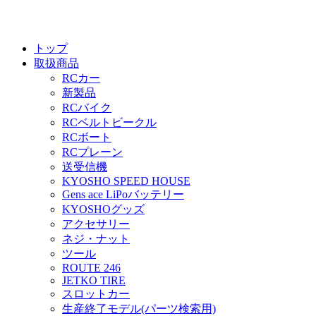
トップ
取扱商品
RCカー
新製品
RCバイク
RCベルトビークル
RCボート
RCプレーン
送受信機
KYOSHO SPEED HOUSE
Gens ace LiPoバッテリー
KYOSHOグッズ
アクセサリー
ネジ・ナット
ツール
ROUTE 246
JETKO TIRE
スロットカー
生産終了モデル(パーツ検索用)