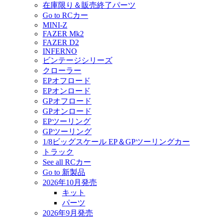
在庫限り＆販売終了パーツ
Go to RCカー
MINI-Z
FAZER Mk2
FAZER D2
INFERNO
ビンテージシリーズ
クローラー
EPオフロード
EPオンロード
GPオフロード
GPオンロード
EPツーリング
GPツーリング
1/8ビッグスケール EP＆GPツーリングカー
トラック
See all RCカー
Go to 新製品
2026年10月発売
キット
パーツ
2026年9月発売