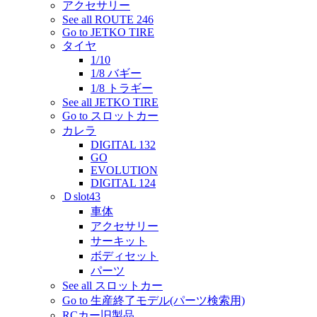
アクセサリー
See all ROUTE 246
Go to JETKO TIRE
タイヤ
1/10
1/8 バギー
1/8 トラギー
See all JETKO TIRE
Go to スロットカー
カレラ
DIGITAL 132
GO
EVOLUTION
DIGITAL 124
Ｄslot43
車体
アクセサリー
サーキット
ボディセット
パーツ
See all スロットカー
Go to 生産終了モデル(パーツ検索用)
RCカー旧製品