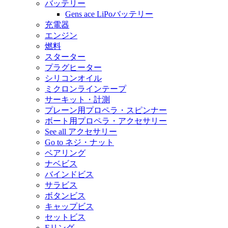
バッテリー
Gens ace LiPoバッテリー
充電器
エンジン
燃料
スターター
プラグヒーター
シリコンオイル
ミクロンラインテープ
サーキット・計測
プレーン用プロペラ・スピンナー
ボート用プロペラ・アクセサリー
See all アクセサリー
Go to ネジ・ナット
ベアリング
ナベビス
バインドビス
サラビス
ボタンビス
キャップビス
セットビス
Eリング