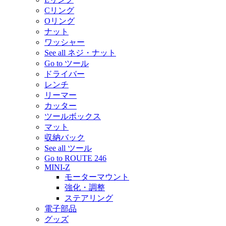
Cリング
Oリング
ナット
ワッシャー
See all ネジ・ナット
Go to ツール
ドライバー
レンチ
リーマー
カッター
ツールボックス
マット
収納バック
See all ツール
Go to ROUTE 246
MINI-Z
モーターマウント
強化・調整
ステアリング
電子部品
グッズ