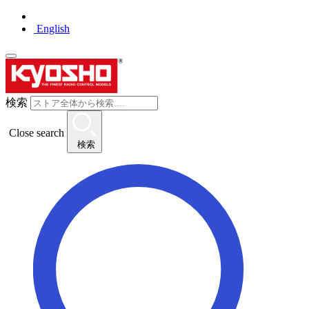
English
検索
Close search
検索