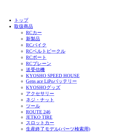
トップ
取扱商品
RCカー
新製品
RCバイク
RCベルトビークル
RCボート
RCプレーン
送受信機
KYOSHO SPEED HOUSE
Gens ace LiPoバッテリー
KYOSHOグッズ
アクセサリー
ネジ・ナット
ツール
ROUTE 246
JETKO TIRE
スロットカー
生産終了モデル(パーツ検索用)