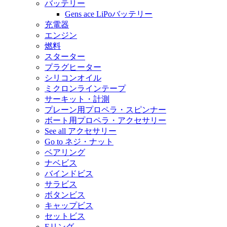
バッテリー
Gens ace LiPoバッテリー
充電器
エンジン
燃料
スターター
プラグヒーター
シリコンオイル
ミクロンラインテープ
サーキット・計測
プレーン用プロペラ・スピンナー
ボート用プロペラ・アクセサリー
See all アクセサリー
Go to ネジ・ナット
ベアリング
ナベビス
バインドビス
サラビス
ボタンビス
キャップビス
セットビス
Eリング