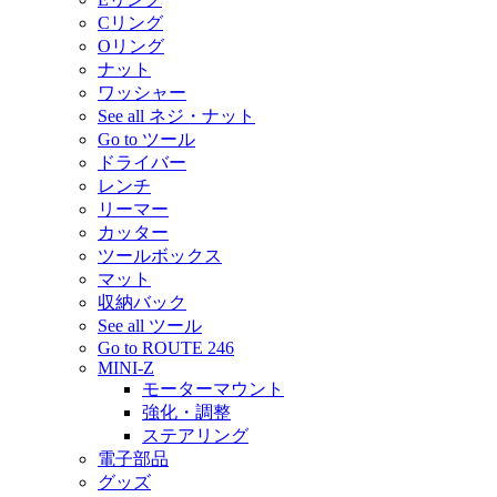
Cリング
Oリング
ナット
ワッシャー
See all ネジ・ナット
Go to ツール
ドライバー
レンチ
リーマー
カッター
ツールボックス
マット
収納バック
See all ツール
Go to ROUTE 246
MINI-Z
モーターマウント
強化・調整
ステアリング
電子部品
グッズ