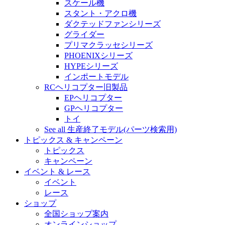
スケール機
スタント・アクロ機
ダクテッドファンシリーズ
グライダー
プリマクラッセシリーズ
PHOENIXシリーズ
HYPEシリーズ
インポートモデル
RCヘリコプター旧製品
EPヘリコプター
GPヘリコプター
トイ
See all 生産終了モデル(パーツ検索用)
トピックス & キャンペーン
トピックス
キャンペーン
イベント & レース
イベント
レース
ショップ
全国ショップ案内
オンラインショップ