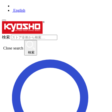
English
検索
Close search
検索