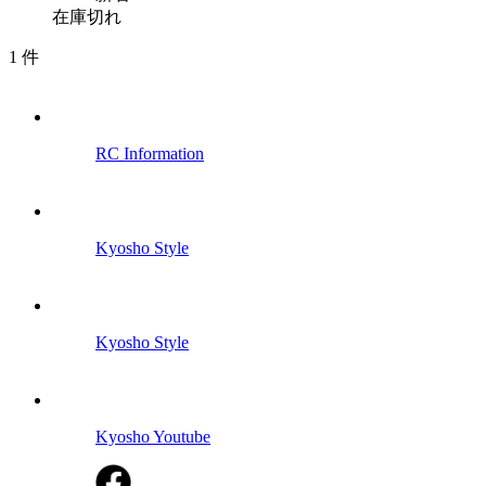
在庫切れ
1
件
RC Information
Kyosho Style
Kyosho Style
Kyosho Youtube