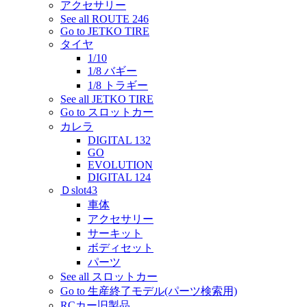
アクセサリー
See all ROUTE 246
Go to JETKO TIRE
タイヤ
1/10
1/8 バギー
1/8 トラギー
See all JETKO TIRE
Go to スロットカー
カレラ
DIGITAL 132
GO
EVOLUTION
DIGITAL 124
Ｄslot43
車体
アクセサリー
サーキット
ボディセット
パーツ
See all スロットカー
Go to 生産終了モデル(パーツ検索用)
RCカー旧製品