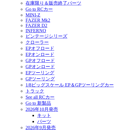
在庫限り＆販売終了パーツ
Go to RCカー
MINI-Z
FAZER Mk2
FAZER D2
INFERNO
ビンテージシリーズ
クローラー
EPオフロード
EPオンロード
GPオフロード
GPオンロード
EPツーリング
GPツーリング
1/8ビッグスケール EP＆GPツーリングカー
トラック
See all RCカー
Go to 新製品
2026年10月発売
キット
パーツ
2026年9月発売