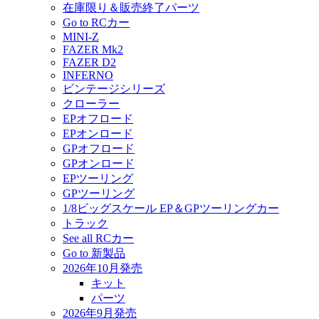
在庫限り＆販売終了パーツ
Go to RCカー
MINI-Z
FAZER Mk2
FAZER D2
INFERNO
ビンテージシリーズ
クローラー
EPオフロード
EPオンロード
GPオフロード
GPオンロード
EPツーリング
GPツーリング
1/8ビッグスケール EP＆GPツーリングカー
トラック
See all RCカー
Go to 新製品
2026年10月発売
キット
パーツ
2026年9月発売