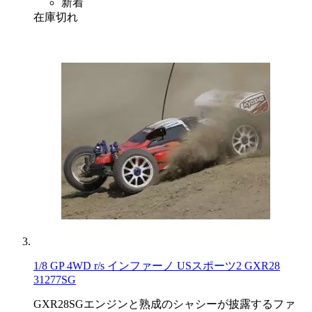
新着
在庫切れ
1/8 GP 4WD r/s インファーノ USスポーツ2 GXR28
31277SG
GXR28SGエンジンと熟成のシャシーが披露するファ