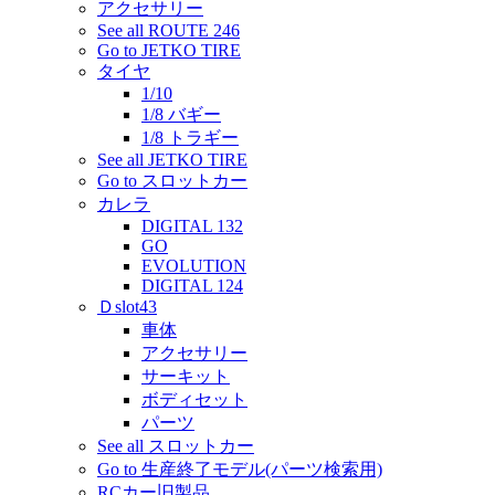
アクセサリー
See all ROUTE 246
Go to JETKO TIRE
タイヤ
1/10
1/8 バギー
1/8 トラギー
See all JETKO TIRE
Go to スロットカー
カレラ
DIGITAL 132
GO
EVOLUTION
DIGITAL 124
Ｄslot43
車体
アクセサリー
サーキット
ボディセット
パーツ
See all スロットカー
Go to 生産終了モデル(パーツ検索用)
RCカー旧製品