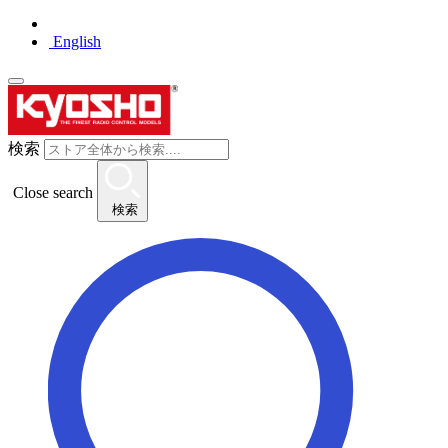
English
検索
Close search
検索