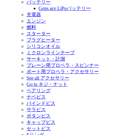
バッテリー
Gens ace LiPoバッテリー
充電器
エンジン
燃料
スターター
プラグヒーター
シリコンオイル
ミクロンラインテープ
サーキット・計測
プレーン用プロペラ・スピンナー
ボート用プロペラ・アクセサリー
See all アクセサリー
Go to ネジ・ナット
ベアリング
ナベビス
バインドビス
サラビス
ボタンビス
キャップビス
セットビス
Eリング