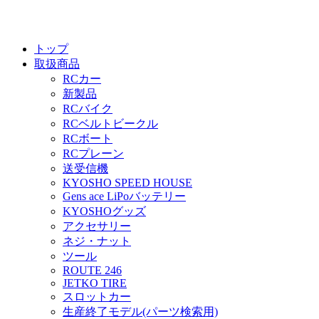
トップ
取扱商品
RCカー
新製品
RCバイク
RCベルトビークル
RCボート
RCプレーン
送受信機
KYOSHO SPEED HOUSE
Gens ace LiPoバッテリー
KYOSHOグッズ
アクセサリー
ネジ・ナット
ツール
ROUTE 246
JETKO TIRE
スロットカー
生産終了モデル(パーツ検索用)