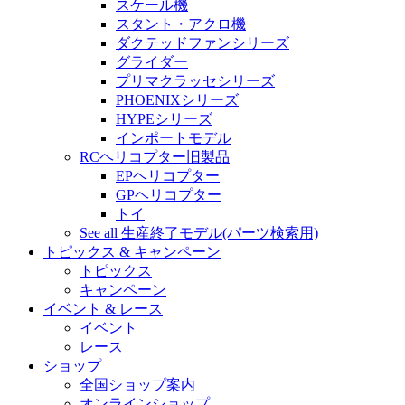
スケール機
スタント・アクロ機
ダクテッドファンシリーズ
グライダー
プリマクラッセシリーズ
PHOENIXシリーズ
HYPEシリーズ
インポートモデル
RCヘリコプター旧製品
EPヘリコプター
GPヘリコプター
トイ
See all 生産終了モデル(パーツ検索用)
トピックス & キャンペーン
トピックス
キャンペーン
イベント & レース
イベント
レース
ショップ
全国ショップ案内
オンラインショップ