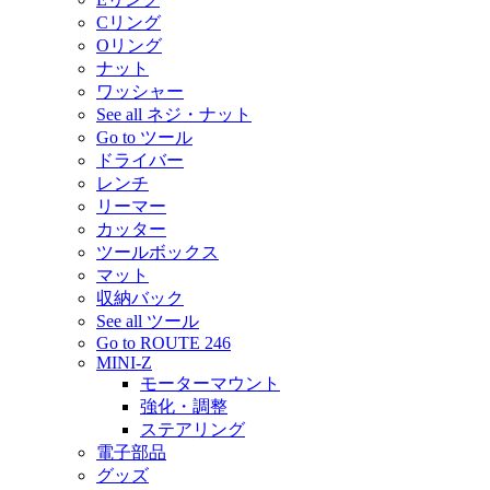
Cリング
Oリング
ナット
ワッシャー
See all ネジ・ナット
Go to ツール
ドライバー
レンチ
リーマー
カッター
ツールボックス
マット
収納バック
See all ツール
Go to ROUTE 246
MINI-Z
モーターマウント
強化・調整
ステアリング
電子部品
グッズ