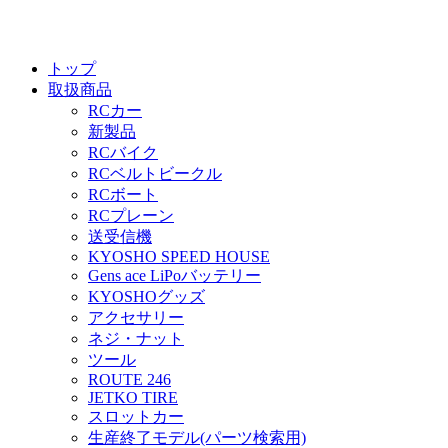
トップ
取扱商品
RCカー
新製品
RCバイク
RCベルトビークル
RCボート
RCプレーン
送受信機
KYOSHO SPEED HOUSE
Gens ace LiPoバッテリー
KYOSHOグッズ
アクセサリー
ネジ・ナット
ツール
ROUTE 246
JETKO TIRE
スロットカー
生産終了モデル(パーツ検索用)