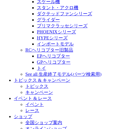
スケール機
スタント・アクロ機
ダクテッドファンシリーズ
グライダー
プリマクラッセシリーズ
PHOENIXシリーズ
HYPEシリーズ
インポートモデル
RCヘリコプター旧製品
EPヘリコプター
GPヘリコプター
トイ
See all 生産終了モデル(パーツ検索用)
トピックス & キャンペーン
トピックス
キャンペーン
イベント & レース
イベント
レース
ショップ
全国ショップ案内
オンラインショップ