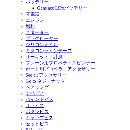
バッテリー
Gens ace LiPoバッテリー
充電器
エンジン
燃料
スターター
プラグヒーター
シリコンオイル
ミクロンラインテープ
サーキット・計測
プレーン用プロペラ・スピンナー
ボート用プロペラ・アクセサリー
See all アクセサリー
Go to ネジ・ナット
ベアリング
ナベビス
バインドビス
サラビス
ボタンビス
キャップビス
セットビス
Eリング