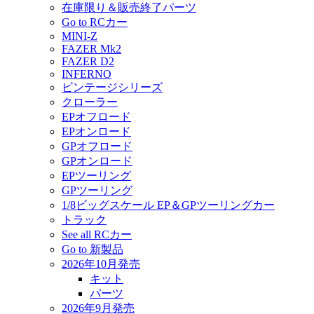
在庫限り＆販売終了パーツ
Go to RCカー
MINI-Z
FAZER Mk2
FAZER D2
INFERNO
ビンテージシリーズ
クローラー
EPオフロード
EPオンロード
GPオフロード
GPオンロード
EPツーリング
GPツーリング
1/8ビッグスケール EP＆GPツーリングカー
トラック
See all RCカー
Go to 新製品
2026年10月発売
キット
パーツ
2026年9月発売