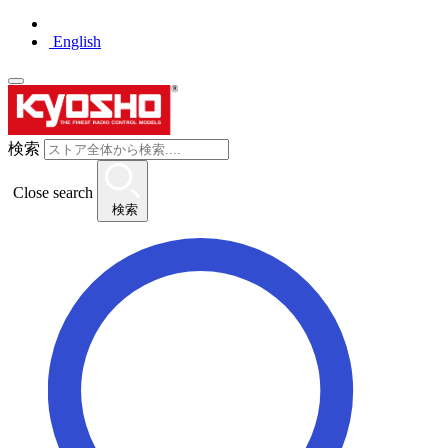
English
検索
Close search
検索