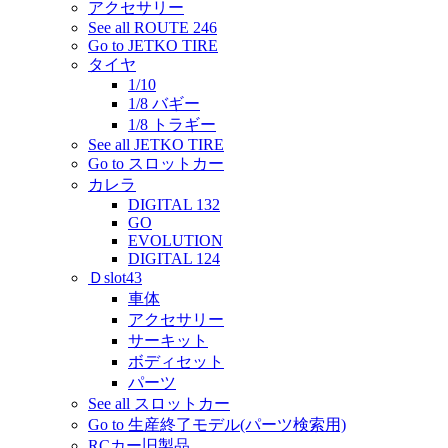
アクセサリー
See all ROUTE 246
Go to JETKO TIRE
タイヤ
1/10
1/8 バギー
1/8 トラギー
See all JETKO TIRE
Go to スロットカー
カレラ
DIGITAL 132
GO
EVOLUTION
DIGITAL 124
Ｄslot43
車体
アクセサリー
サーキット
ボディセット
パーツ
See all スロットカー
Go to 生産終了モデル(パーツ検索用)
RCカー旧製品