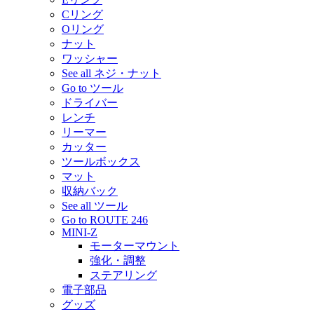
Cリング
Oリング
ナット
ワッシャー
See all ネジ・ナット
Go to ツール
ドライバー
レンチ
リーマー
カッター
ツールボックス
マット
収納バック
See all ツール
Go to ROUTE 246
MINI-Z
モーターマウント
強化・調整
ステアリング
電子部品
グッズ