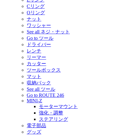
Cリング
Oリング
ナット
ワッシャー
See all ネジ・ナット
Go to ツール
ドライバー
レンチ
リーマー
カッター
ツールボックス
マット
収納バック
See all ツール
Go to ROUTE 246
MINI-Z
モーターマウント
強化・調整
ステアリング
電子部品
グッズ