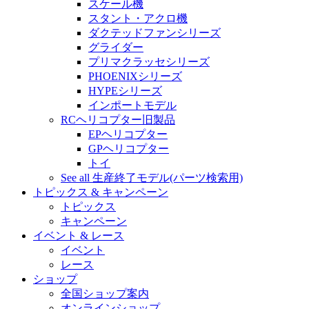
スケール機
スタント・アクロ機
ダクテッドファンシリーズ
グライダー
プリマクラッセシリーズ
PHOENIXシリーズ
HYPEシリーズ
インポートモデル
RCヘリコプター旧製品
EPヘリコプター
GPヘリコプター
トイ
See all 生産終了モデル(パーツ検索用)
トピックス & キャンペーン
トピックス
キャンペーン
イベント & レース
イベント
レース
ショップ
全国ショップ案内
オンラインショップ