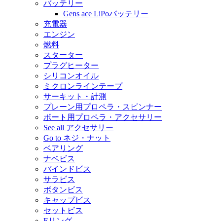
バッテリー
Gens ace LiPoバッテリー
充電器
エンジン
燃料
スターター
プラグヒーター
シリコンオイル
ミクロンラインテープ
サーキット・計測
プレーン用プロペラ・スピンナー
ボート用プロペラ・アクセサリー
See all アクセサリー
Go to ネジ・ナット
ベアリング
ナベビス
バインドビス
サラビス
ボタンビス
キャップビス
セットビス
Eリング