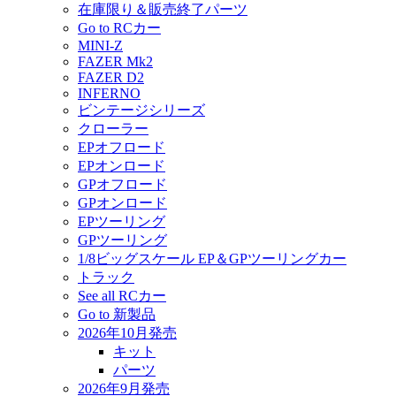
在庫限り＆販売終了パーツ
Go to RCカー
MINI-Z
FAZER Mk2
FAZER D2
INFERNO
ビンテージシリーズ
クローラー
EPオフロード
EPオンロード
GPオフロード
GPオンロード
EPツーリング
GPツーリング
1/8ビッグスケール EP＆GPツーリングカー
トラック
See all RCカー
Go to 新製品
2026年10月発売
キット
パーツ
2026年9月発売