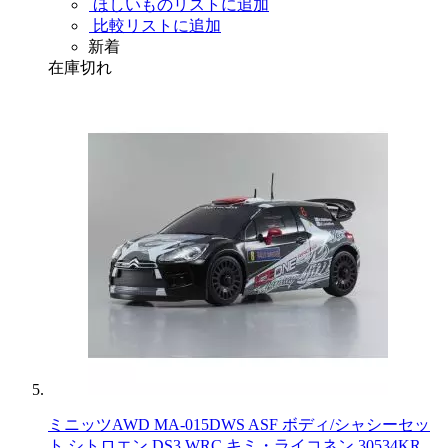
ほしいものリストに追加
比較リストに追加
新着
在庫切れ
ミニッツAWD MA-015DWS ASF ボディ/シャシーセッ
ト シトロエン DS3 WRC キミ・ライコネン 30534KR