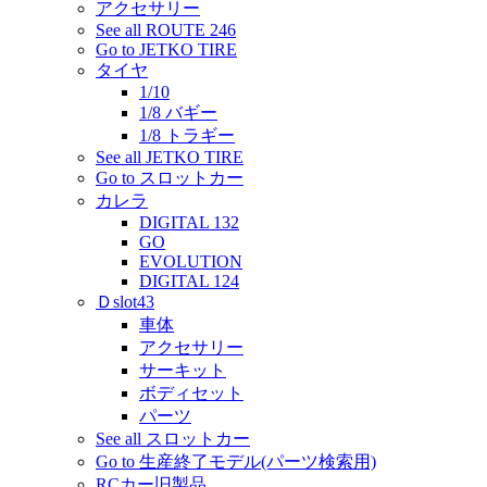
アクセサリー
See all ROUTE 246
Go to JETKO TIRE
タイヤ
1/10
1/8 バギー
1/8 トラギー
See all JETKO TIRE
Go to スロットカー
カレラ
DIGITAL 132
GO
EVOLUTION
DIGITAL 124
Ｄslot43
車体
アクセサリー
サーキット
ボディセット
パーツ
See all スロットカー
Go to 生産終了モデル(パーツ検索用)
RCカー旧製品