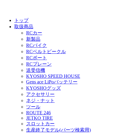
トップ
取扱商品
RCカー
新製品
RCバイク
RCベルトビークル
RCボート
RCプレーン
送受信機
KYOSHO SPEED HOUSE
Gens ace LiPoバッテリー
KYOSHOグッズ
アクセサリー
ネジ・ナット
ツール
ROUTE 246
JETKO TIRE
スロットカー
生産終了モデル(パーツ検索用)