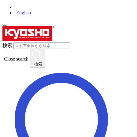
English
検索
Close search
検索