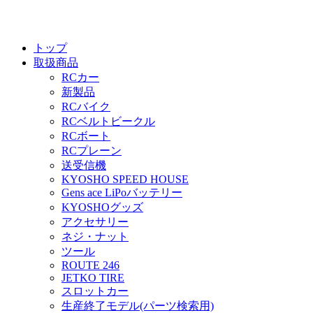
トップ
取扱商品
RCカー
新製品
RCバイク
RCベルトビークル
RCボート
RCプレーン
送受信機
KYOSHO SPEED HOUSE
Gens ace LiPoバッテリー
KYOSHOグッズ
アクセサリー
ネジ・ナット
ツール
ROUTE 246
JETKO TIRE
スロットカー
生産終了モデル(パーツ検索用)