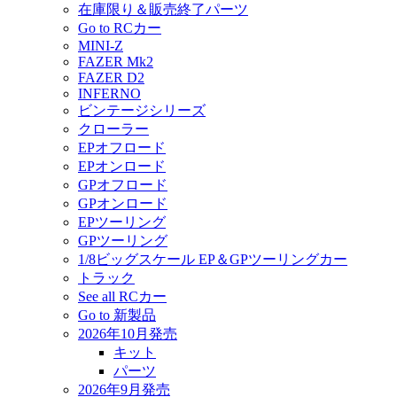
在庫限り＆販売終了パーツ
Go to RCカー
MINI-Z
FAZER Mk2
FAZER D2
INFERNO
ビンテージシリーズ
クローラー
EPオフロード
EPオンロード
GPオフロード
GPオンロード
EPツーリング
GPツーリング
1/8ビッグスケール EP＆GPツーリングカー
トラック
See all RCカー
Go to 新製品
2026年10月発売
キット
パーツ
2026年9月発売