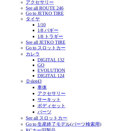
アクセサリー
See all ROUTE 246
Go to JETKO TIRE
タイヤ
1/10
1/8 バギー
1/8 トラギー
See all JETKO TIRE
Go to スロットカー
カレラ
DIGITAL 132
GO
EVOLUTION
DIGITAL 124
Ｄslot43
車体
アクセサリー
サーキット
ボディセット
パーツ
See all スロットカー
Go to 生産終了モデル(パーツ検索用)
RCカー旧製品