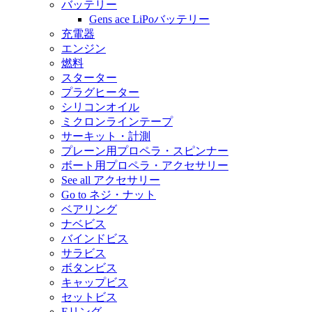
バッテリー
Gens ace LiPoバッテリー
充電器
エンジン
燃料
スターター
プラグヒーター
シリコンオイル
ミクロンラインテープ
サーキット・計測
プレーン用プロペラ・スピンナー
ボート用プロペラ・アクセサリー
See all アクセサリー
Go to ネジ・ナット
ベアリング
ナベビス
バインドビス
サラビス
ボタンビス
キャップビス
セットビス
Eリング