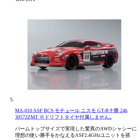
MA-010 ASF BCS モチュール ニスモ GT-R十勝 24h
30572ZMT ※ドリフトタイヤ付属しません｡
パームトップサイズで実現した驚異のAWDシャシーに
理想の使い勝手をかなえるASF2.4GHzユニットを搭