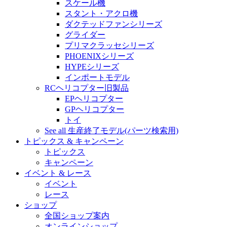
スケール機
スタント・アクロ機
ダクテッドファンシリーズ
グライダー
プリマクラッセシリーズ
PHOENIXシリーズ
HYPEシリーズ
インポートモデル
RCヘリコプター旧製品
EPヘリコプター
GPヘリコプター
トイ
See all 生産終了モデル(パーツ検索用)
トピックス & キャンペーン
トピックス
キャンペーン
イベント & レース
イベント
レース
ショップ
全国ショップ案内
オンラインショップ