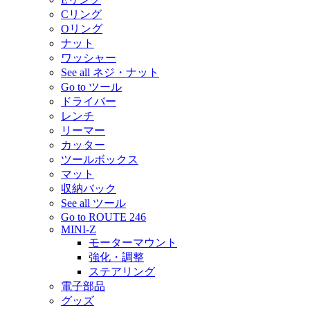
Cリング
Oリング
ナット
ワッシャー
See all ネジ・ナット
Go to ツール
ドライバー
レンチ
リーマー
カッター
ツールボックス
マット
収納バック
See all ツール
Go to ROUTE 246
MINI-Z
モーターマウント
強化・調整
ステアリング
電子部品
グッズ