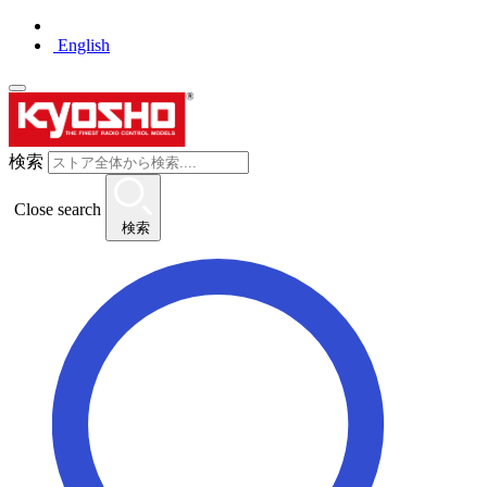
English
検索
Close search
検索