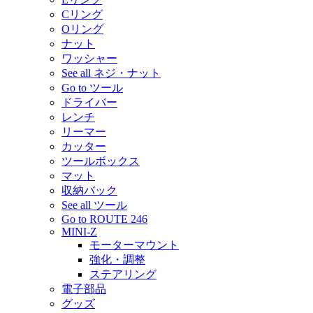
Cリング
Oリング
ナット
ワッシャー
See all ネジ・ナット
Go to ツール
ドライバー
レンチ
リーマー
カッター
ツールボックス
マット
収納バック
See all ツール
Go to ROUTE 246
MINI-Z
モーターマウント
強化・調整
ステアリング
電子部品
グッズ