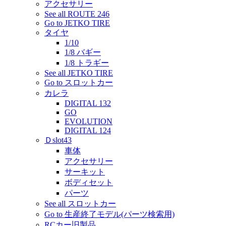
アクセサリー
See all ROUTE 246
Go to JETKO TIRE
タイヤ
1/10
1/8 バギー
1/8 トラギー
See all JETKO TIRE
Go to スロットカー
カレラ
DIGITAL 132
GO
EVOLUTION
DIGITAL 124
Ｄslot43
車体
アクセサリー
サーキット
ボディセット
パーツ
See all スロットカー
Go to 生産終了モデル(パーツ検索用)
RCカー旧製品