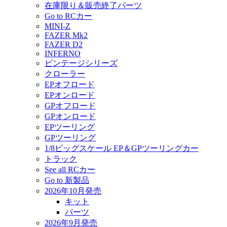
在庫限り＆販売終了パーツ
Go to RCカー
MINI-Z
FAZER Mk2
FAZER D2
INFERNO
ビンテージシリーズ
クローラー
EPオフロード
EPオンロード
GPオフロード
GPオンロード
EPツーリング
GPツーリング
1/8ビッグスケール EP＆GPツーリングカー
トラック
See all RCカー
Go to 新製品
2026年10月発売
キット
パーツ
2026年9月発売