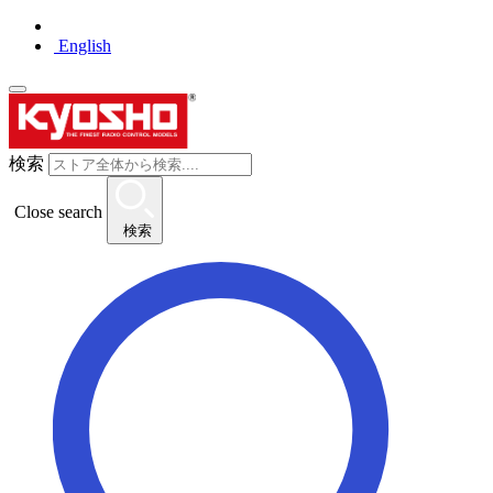
English
検索
Close search
検索