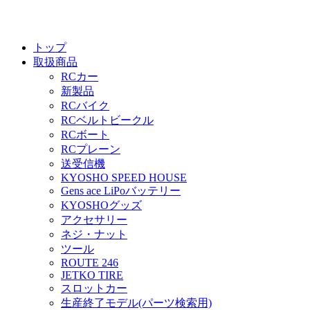
トップ
取扱商品
RCカー
新製品
RCバイク
RCベルトビークル
RCボート
RCプレーン
送受信機
KYOSHO SPEED HOUSE
Gens ace LiPoバッテリー
KYOSHOグッズ
アクセサリー
ネジ・ナット
ツール
ROUTE 246
JETKO TIRE
スロットカー
生産終了モデル(パーツ検索用)