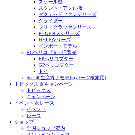
スケール機
スタント・アクロ機
ダクテッドファンシリーズ
グライダー
プリマクラッセシリーズ
PHOENIXシリーズ
HYPEシリーズ
インポートモデル
RCヘリコプター旧製品
EPヘリコプター
GPヘリコプター
トイ
See all 生産終了モデル(パーツ検索用)
トピックス & キャンペーン
トピックス
キャンペーン
イベント & レース
イベント
レース
ショップ
全国ショップ案内
オンラインショップ