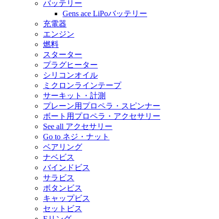
バッテリー
Gens ace LiPoバッテリー
充電器
エンジン
燃料
スターター
プラグヒーター
シリコンオイル
ミクロンラインテープ
サーキット・計測
プレーン用プロペラ・スピンナー
ボート用プロペラ・アクセサリー
See all アクセサリー
Go to ネジ・ナット
ベアリング
ナベビス
バインドビス
サラビス
ボタンビス
キャップビス
セットビス
Eリング