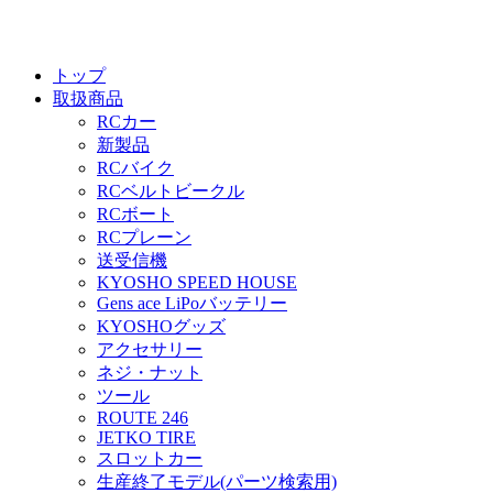
トップ
取扱商品
RCカー
新製品
RCバイク
RCベルトビークル
RCボート
RCプレーン
送受信機
KYOSHO SPEED HOUSE
Gens ace LiPoバッテリー
KYOSHOグッズ
アクセサリー
ネジ・ナット
ツール
ROUTE 246
JETKO TIRE
スロットカー
生産終了モデル(パーツ検索用)