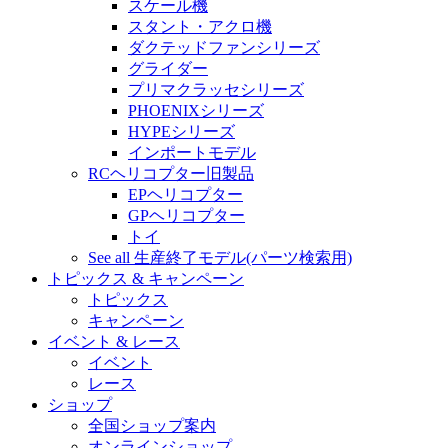
スケール機
スタント・アクロ機
ダクテッドファンシリーズ
グライダー
プリマクラッセシリーズ
PHOENIXシリーズ
HYPEシリーズ
インポートモデル
RCヘリコプター旧製品
EPヘリコプター
GPヘリコプター
トイ
See all 生産終了モデル(パーツ検索用)
トピックス & キャンペーン
トピックス
キャンペーン
イベント & レース
イベント
レース
ショップ
全国ショップ案内
オンラインショップ