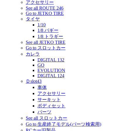
アクセサリー
See all ROUTE 246
Go to JETKO TIRE
タイヤ
1/10
1/8 バギー
1/8 トラギー
See all JETKO TIRE
Go to スロットカー
カレラ
DIGITAL 132
GO
EVOLUTION
DIGITAL 124
Ｄslot43
車体
アクセサリー
サーキット
ボディセット
パーツ
See all スロットカー
Go to 生産終了モデル(パーツ検索用)
RCカー旧製品