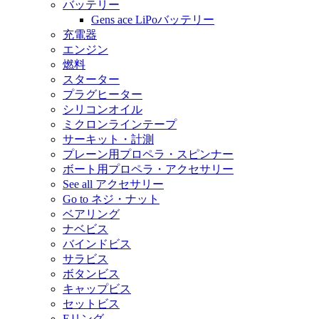
バッテリー
Gens ace LiPoバッテリー
充電器
エンジン
燃料
スターター
プラグヒーター
シリコンオイル
ミクロンラインテープ
サーキット・計測
プレーン用プロペラ・スピンナー
ボート用プロペラ・アクセサリー
See all アクセサリー
Go to ネジ・ナット
ベアリング
ナベビス
バインドビス
サラビス
ボタンビス
キャップビス
セットビス
Eリング