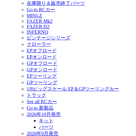
在庫限り＆販売終了パーツ
Go to RCカー
MINI-Z
FAZER Mk2
FAZER D2
INFERNO
ビンテージシリーズ
クローラー
EPオフロード
EPオンロード
GPオフロード
GPオンロード
EPツーリング
GPツーリング
1/8ビッグスケール EP＆GPツーリングカー
トラック
See all RCカー
Go to 新製品
2026年10月発売
キット
パーツ
2026年9月発売