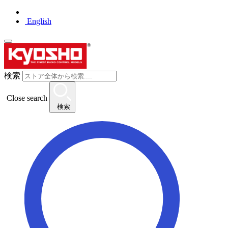
English
検索
Close search
検索