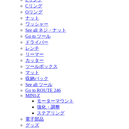
Cリング
Oリング
ナット
ワッシャー
See all ネジ・ナット
Go to ツール
ドライバー
レンチ
リーマー
カッター
ツールボックス
マット
収納バック
See all ツール
Go to ROUTE 246
MINI-Z
モーターマウント
強化・調整
ステアリング
電子部品
グッズ