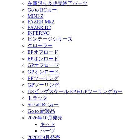
在庫限り＆販売終了パーツ
Go to RCカー
MINI-Z
FAZER Mk2
FAZER D2
INFERNO
ビンテージシリーズ
クローラー
EPオフロード
EPオンロード
GPオフロード
GPオンロード
EPツーリング
GPツーリング
1/8ビッグスケール EP＆GPツーリングカー
トラック
See all RCカー
Go to 新製品
2026年10月発売
キット
パーツ
2026年9月発売