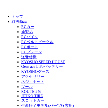
トップ
取扱商品
RCカー
新製品
RCバイク
RCベルトビークル
RCボート
RCプレーン
送受信機
KYOSHO SPEED HOUSE
Gens ace LiPoバッテリー
KYOSHOグッズ
アクセサリー
ネジ・ナット
ツール
ROUTE 246
JETKO TIRE
スロットカー
生産終了モデル(パーツ検索用)