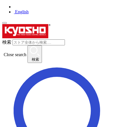
English
検索
Close search
検索