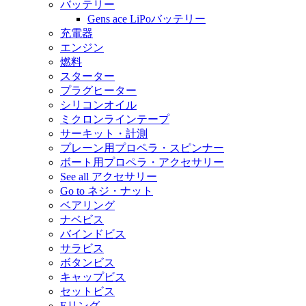
バッテリー
Gens ace LiPoバッテリー
充電器
エンジン
燃料
スターター
プラグヒーター
シリコンオイル
ミクロンラインテープ
サーキット・計測
プレーン用プロペラ・スピンナー
ボート用プロペラ・アクセサリー
See all アクセサリー
Go to ネジ・ナット
ベアリング
ナベビス
バインドビス
サラビス
ボタンビス
キャップビス
セットビス
Eリング