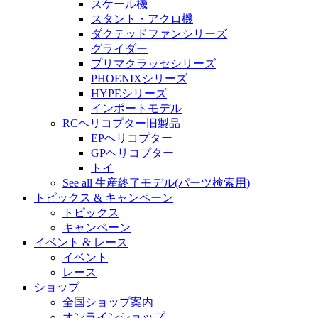
スケール機
スタント・アクロ機
ダクテッドファンシリーズ
グライダー
プリマクラッセシリーズ
PHOENIXシリーズ
HYPEシリーズ
インポートモデル
RCヘリコプター旧製品
EPヘリコプター
GPヘリコプター
トイ
See all 生産終了モデル(パーツ検索用)
トピックス & キャンペーン
トピックス
キャンペーン
イベント & レース
イベント
レース
ショップ
全国ショップ案内
オンラインショップ