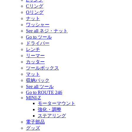
Cリング
Oリング
ナット
ワッシャー
See all ネジ・ナット
Go to ツール
ドライバー
レンチ
リーマー
カッター
ツールボックス
マット
収納バック
See all ツール
Go to ROUTE 246
MINI-Z
モーターマウント
強化・調整
ステアリング
電子部品
グッズ