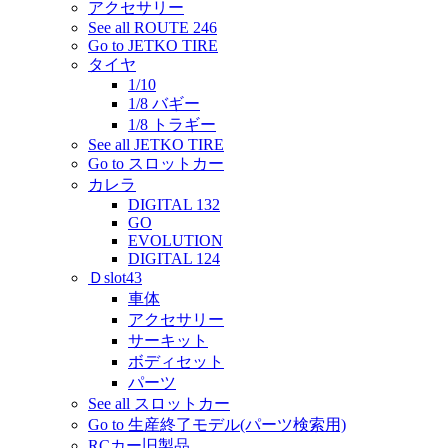
アクセサリー
See all ROUTE 246
Go to JETKO TIRE
タイヤ
1/10
1/8 バギー
1/8 トラギー
See all JETKO TIRE
Go to スロットカー
カレラ
DIGITAL 132
GO
EVOLUTION
DIGITAL 124
Ｄslot43
車体
アクセサリー
サーキット
ボディセット
パーツ
See all スロットカー
Go to 生産終了モデル(パーツ検索用)
RCカー旧製品