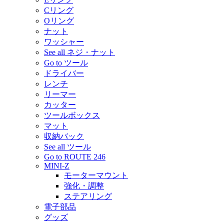
Cリング
Oリング
ナット
ワッシャー
See all ネジ・ナット
Go to ツール
ドライバー
レンチ
リーマー
カッター
ツールボックス
マット
収納バック
See all ツール
Go to ROUTE 246
MINI-Z
モーターマウント
強化・調整
ステアリング
電子部品
グッズ