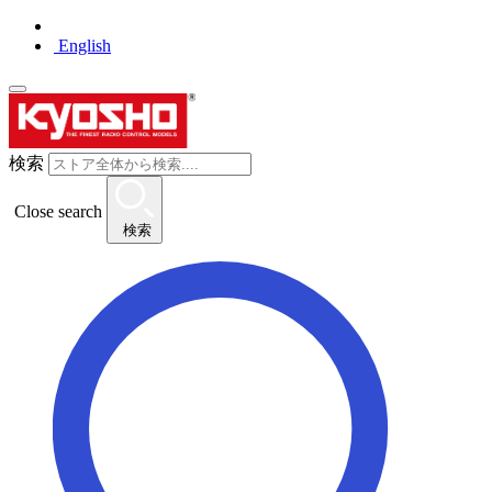
English
検索
Close search
検索