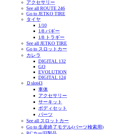
アクセサリー
See all ROUTE 246
Go to JETKO TIRE
タイヤ
1/10
1/8 バギー
1/8 トラギー
See all JETKO TIRE
Go to スロットカー
カレラ
DIGITAL 132
GO
EVOLUTION
DIGITAL 124
Ｄslot43
車体
アクセサリー
サーキット
ボディセット
パーツ
See all スロットカー
Go to 生産終了モデル(パーツ検索用)
RCカー旧製品