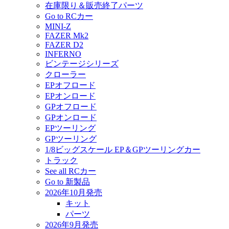
在庫限り＆販売終了パーツ
Go to RCカー
MINI-Z
FAZER Mk2
FAZER D2
INFERNO
ビンテージシリーズ
クローラー
EPオフロード
EPオンロード
GPオフロード
GPオンロード
EPツーリング
GPツーリング
1/8ビッグスケール EP＆GPツーリングカー
トラック
See all RCカー
Go to 新製品
2026年10月発売
キット
パーツ
2026年9月発売