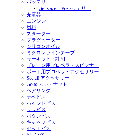
バッテリー
Gens ace LiPoバッテリー
充電器
エンジン
燃料
スターター
プラグヒーター
シリコンオイル
ミクロンラインテープ
サーキット・計測
プレーン用プロペラ・スピンナー
ボート用プロペラ・アクセサリー
See all アクセサリー
Go to ネジ・ナット
ベアリング
ナベビス
バインドビス
サラビス
ボタンビス
キャップビス
セットビス
Eリング