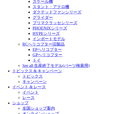
スケール機
スタント・アクロ機
ダクテッドファンシリーズ
グライダー
プリマクラッセシリーズ
PHOENIXシリーズ
HYPEシリーズ
インポートモデル
RCヘリコプター旧製品
EPヘリコプター
GPヘリコプター
トイ
See all 生産終了モデル(パーツ検索用)
トピックス & キャンペーン
トピックス
キャンペーン
イベント & レース
イベント
レース
ショップ
全国ショップ案内
オンラインショップ