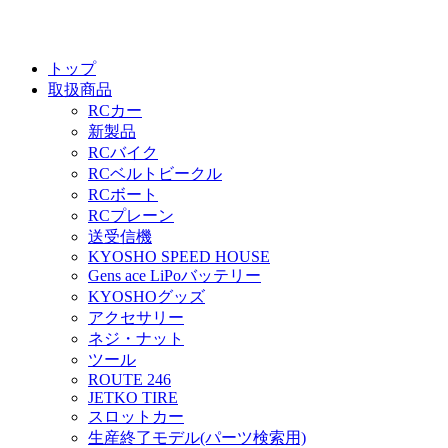
トップ
取扱商品
RCカー
新製品
RCバイク
RCベルトビークル
RCボート
RCプレーン
送受信機
KYOSHO SPEED HOUSE
Gens ace LiPoバッテリー
KYOSHOグッズ
アクセサリー
ネジ・ナット
ツール
ROUTE 246
JETKO TIRE
スロットカー
生産終了モデル(パーツ検索用)