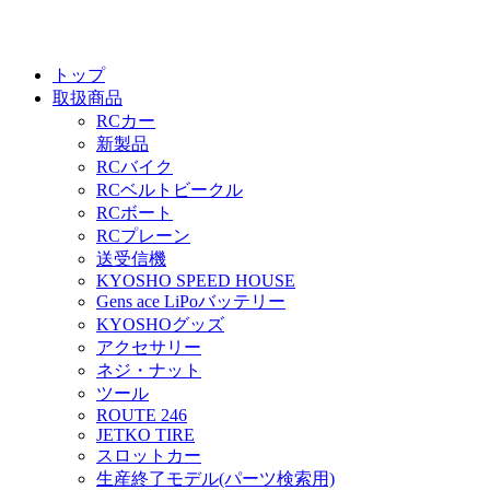
トップ
取扱商品
RCカー
新製品
RCバイク
RCベルトビークル
RCボート
RCプレーン
送受信機
KYOSHO SPEED HOUSE
Gens ace LiPoバッテリー
KYOSHOグッズ
アクセサリー
ネジ・ナット
ツール
ROUTE 246
JETKO TIRE
スロットカー
生産終了モデル(パーツ検索用)