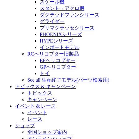
スケール機
スタント・アクロ機
ダクテッドファンシリーズ
グライダー
プリマクラッセシリーズ
PHOENIXシリーズ
HYPEシリーズ
インポートモデル
RCヘリコプター旧製品
EPヘリコプター
GPヘリコプター
トイ
See all 生産終了モデル(パーツ検索用)
トピックス & キャンペーン
トピックス
キャンペーン
イベント & レース
イベント
レース
ショップ
全国ショップ案内
オンラインショップ