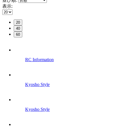
並び順:
表示:
20
40
60
RC Information
Kyosho Style
Kyosho Style