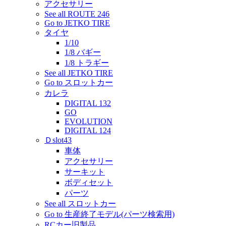
アクセサリー
See all ROUTE 246
Go to JETKO TIRE
タイヤ
1/10
1/8 バギー
1/8 トラギー
See all JETKO TIRE
Go to スロットカー
カレラ
DIGITAL 132
GO
EVOLUTION
DIGITAL 124
Ｄslot43
車体
アクセサリー
サーキット
ボディセット
パーツ
See all スロットカー
Go to 生産終了モデル(パーツ検索用)
RCカー旧製品