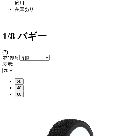
適用
在庫あり
1/8 バギー
(7)
並び順:
表示:
20
40
60