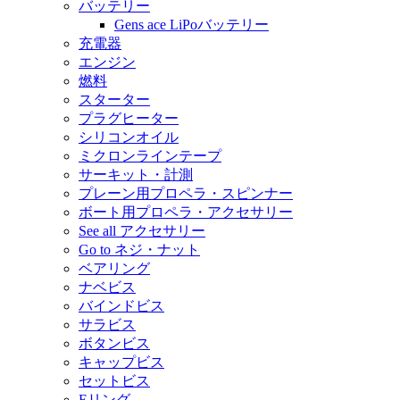
バッテリー
Gens ace LiPoバッテリー
充電器
エンジン
燃料
スターター
プラグヒーター
シリコンオイル
ミクロンラインテープ
サーキット・計測
プレーン用プロペラ・スピンナー
ボート用プロペラ・アクセサリー
See all アクセサリー
Go to ネジ・ナット
ベアリング
ナベビス
バインドビス
サラビス
ボタンビス
キャップビス
セットビス
Eリング