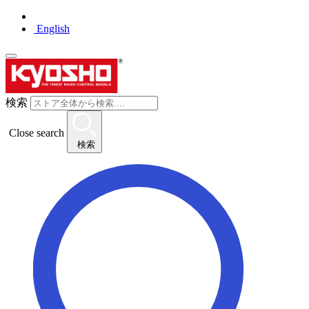
English
検索
Close search
検索