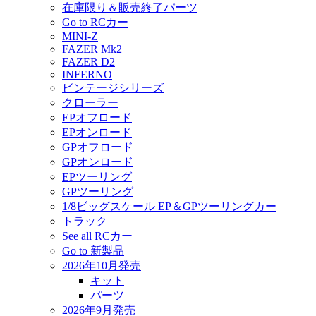
在庫限り＆販売終了パーツ
Go to RCカー
MINI-Z
FAZER Mk2
FAZER D2
INFERNO
ビンテージシリーズ
クローラー
EPオフロード
EPオンロード
GPオフロード
GPオンロード
EPツーリング
GPツーリング
1/8ビッグスケール EP＆GPツーリングカー
トラック
See all RCカー
Go to 新製品
2026年10月発売
キット
パーツ
2026年9月発売