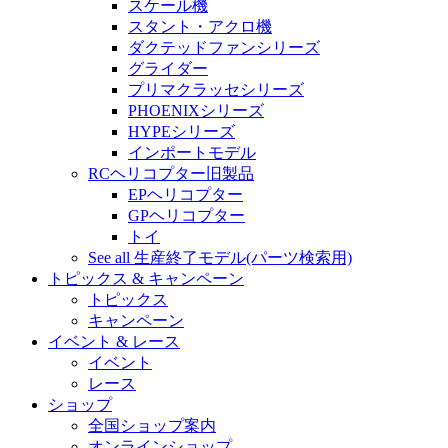
スケール機
スタント・アクロ機
ダクテッドファンシリーズ
グライダー
プリマクラッセシリーズ
PHOENIXシリーズ
HYPEシリーズ
インポートモデル
RCヘリコプター旧製品
EPヘリコプター
GPヘリコプター
トイ
See all 生産終了モデル(パーツ検索用)
トピックス & キャンペーン
トピックス
キャンペーン
イベント & レース
イベント
レース
ショップ
全国ショップ案内
オンラインショップ