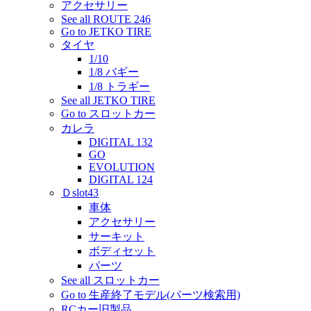
アクセサリー
See all ROUTE 246
Go to JETKO TIRE
タイヤ
1/10
1/8 バギー
1/8 トラギー
See all JETKO TIRE
Go to スロットカー
カレラ
DIGITAL 132
GO
EVOLUTION
DIGITAL 124
Ｄslot43
車体
アクセサリー
サーキット
ボディセット
パーツ
See all スロットカー
Go to 生産終了モデル(パーツ検索用)
RCカー旧製品