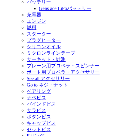
バッテリー
Gens ace LiPoバッテリー
充電器
エンジン
燃料
スターター
プラグヒーター
シリコンオイル
ミクロンラインテープ
サーキット・計測
プレーン用プロペラ・スピンナー
ボート用プロペラ・アクセサリー
See all アクセサリー
Go to ネジ・ナット
ベアリング
ナベビス
バインドビス
サラビス
ボタンビス
キャップビス
セットビス
Eリング