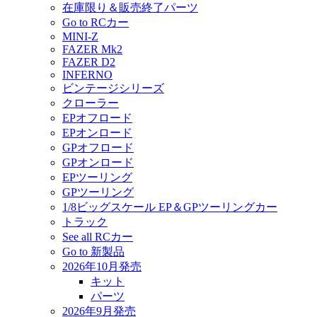
在庫限り＆販売終了パーツ
Go to RCカー
MINI-Z
FAZER Mk2
FAZER D2
INFERNO
ビンテージシリーズ
クローラー
EPオフロード
EPオンロード
GPオフロード
GPオンロード
EPツーリング
GPツーリング
1/8ビッグスケール EP＆GPツーリングカー
トラック
See all RCカー
Go to 新製品
2026年10月発売
キット
パーツ
2026年9月発売