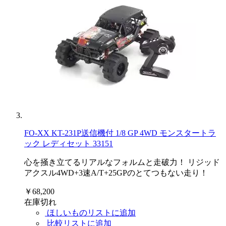
FO-XX KT-231P送信機付 1/8 GP 4WD モンスタートラ
ック レディセット 33151
心を掻き立てるリアルなフォルムと走破力！ リジッド
アクスル4WD+3速A/T+25GPのとてつもない走り！
￥68,200
在庫切れ
ほしいものリストに追加
比較リストに追加