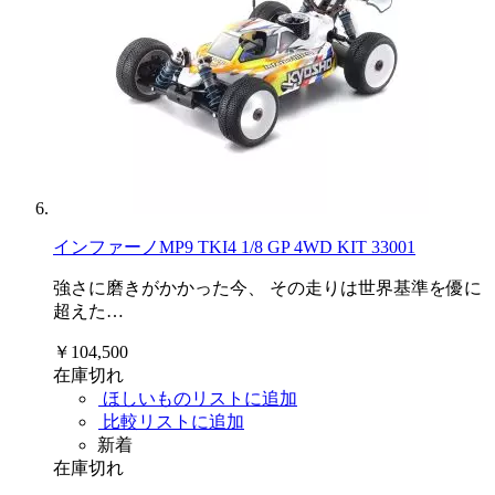
インファーノMP9 TKI4 1/8 GP 4WD KIT 33001
強さに磨きがかかった今、 その走りは世界基準を優に
超えた…
￥104,500
在庫切れ
ほしいものリストに追加
比較リストに追加
新着
在庫切れ