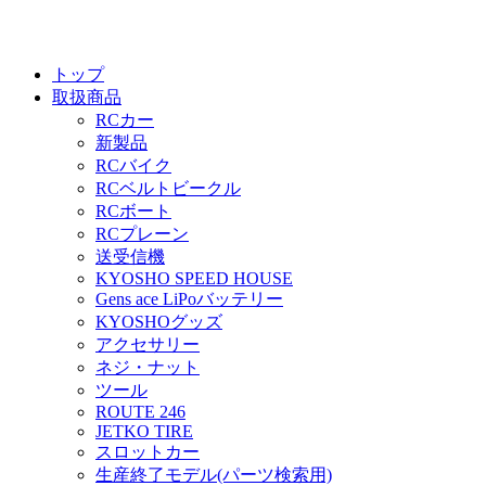
トップ
取扱商品
RCカー
新製品
RCバイク
RCベルトビークル
RCボート
RCプレーン
送受信機
KYOSHO SPEED HOUSE
Gens ace LiPoバッテリー
KYOSHOグッズ
アクセサリー
ネジ・ナット
ツール
ROUTE 246
JETKO TIRE
スロットカー
生産終了モデル(パーツ検索用)