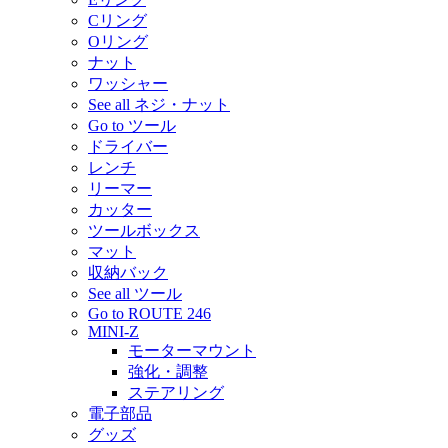
Cリング
Oリング
ナット
ワッシャー
See all ネジ・ナット
Go to ツール
ドライバー
レンチ
リーマー
カッター
ツールボックス
マット
収納バック
See all ツール
Go to ROUTE 246
MINI-Z
モーターマウント
強化・調整
ステアリング
電子部品
グッズ