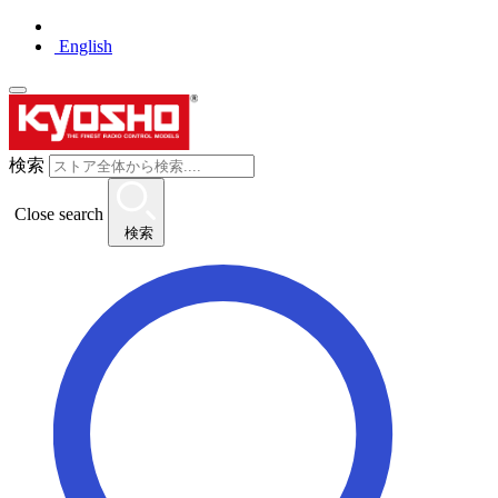
English
検索
Close search
検索