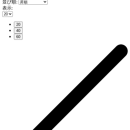
並び順:
表示:
20
40
60