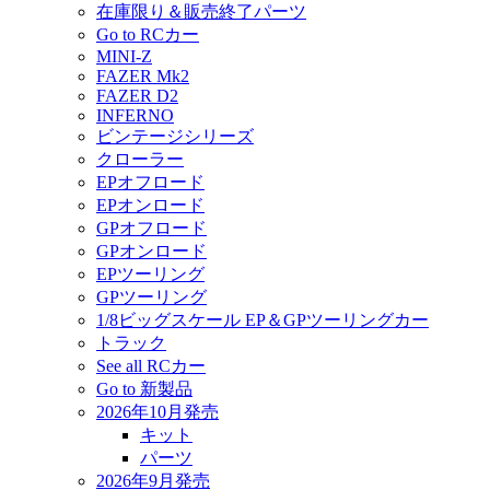
在庫限り＆販売終了パーツ
Go to RCカー
MINI-Z
FAZER Mk2
FAZER D2
INFERNO
ビンテージシリーズ
クローラー
EPオフロード
EPオンロード
GPオフロード
GPオンロード
EPツーリング
GPツーリング
1/8ビッグスケール EP＆GPツーリングカー
トラック
See all RCカー
Go to 新製品
2026年10月発売
キット
パーツ
2026年9月発売