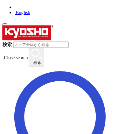
English
検索
Close search
検索