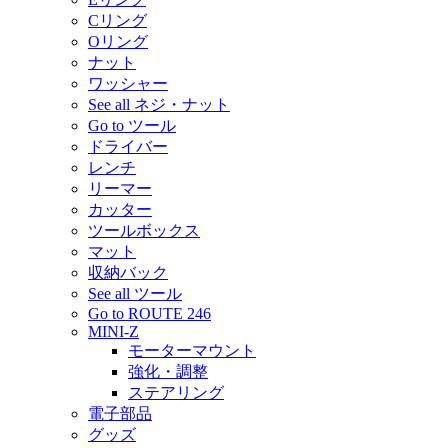
Cリング
Oリング
ナット
ワッシャー
See all ネジ・ナット
Go to ツール
ドライバー
レンチ
リーマー
カッター
ツールボックス
マット
収納バック
See all ツール
Go to ROUTE 246
MINI-Z
モーターマウント
強化・調整
ステアリング
電子部品
グッズ