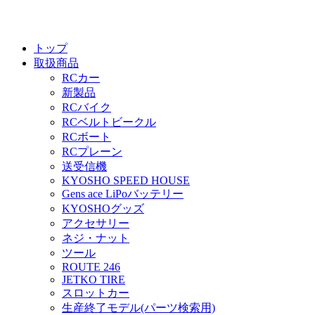
トップ
取扱商品
RCカー
新製品
RCバイク
RCベルトビークル
RCボート
RCプレーン
送受信機
KYOSHO SPEED HOUSE
Gens ace LiPoバッテリー
KYOSHOグッズ
アクセサリー
ネジ・ナット
ツール
ROUTE 246
JETKO TIRE
スロットカー
生産終了モデル(パーツ検索用)