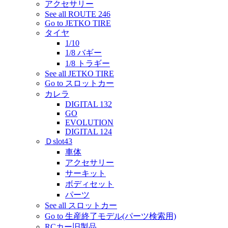
アクセサリー
See all ROUTE 246
Go to JETKO TIRE
タイヤ
1/10
1/8 バギー
1/8 トラギー
See all JETKO TIRE
Go to スロットカー
カレラ
DIGITAL 132
GO
EVOLUTION
DIGITAL 124
Ｄslot43
車体
アクセサリー
サーキット
ボディセット
パーツ
See all スロットカー
Go to 生産終了モデル(パーツ検索用)
RCカー旧製品