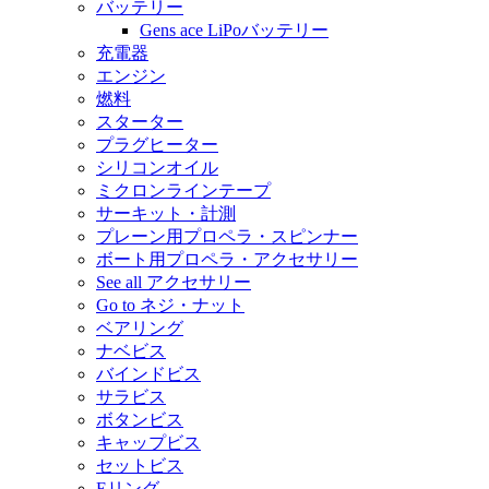
バッテリー
Gens ace LiPoバッテリー
充電器
エンジン
燃料
スターター
プラグヒーター
シリコンオイル
ミクロンラインテープ
サーキット・計測
プレーン用プロペラ・スピンナー
ボート用プロペラ・アクセサリー
See all アクセサリー
Go to ネジ・ナット
ベアリング
ナベビス
バインドビス
サラビス
ボタンビス
キャップビス
セットビス
Eリング