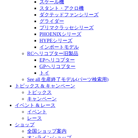
スケール機
スタント・アクロ機
ダクテッドファンシリーズ
グライダー
プリマクラッセシリーズ
PHOENIXシリーズ
HYPEシリーズ
インポートモデル
RCヘリコプター旧製品
EPヘリコプター
GPヘリコプター
トイ
See all 生産終了モデル(パーツ検索用)
トピックス & キャンペーン
トピックス
キャンペーン
イベント & レース
イベント
レース
ショップ
全国ショップ案内
オンラインショップ