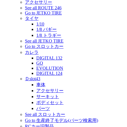
アクセサリー
See all ROUTE 246
Go to JETKO TIRE
タイヤ
1/10
1/8 バギー
1/8 トラギー
See all JETKO TIRE
Go to スロットカー
カレラ
DIGITAL 132
GO
EVOLUTION
DIGITAL 124
Ｄslot43
車体
アクセサリー
サーキット
ボディセット
パーツ
See all スロットカー
Go to 生産終了モデル(パーツ検索用)
RCカー旧製品