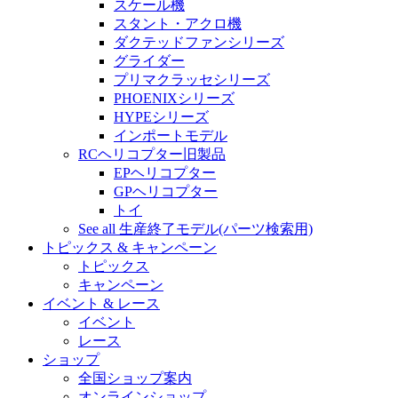
スケール機
スタント・アクロ機
ダクテッドファンシリーズ
グライダー
プリマクラッセシリーズ
PHOENIXシリーズ
HYPEシリーズ
インポートモデル
RCヘリコプター旧製品
EPヘリコプター
GPヘリコプター
トイ
See all 生産終了モデル(パーツ検索用)
トピックス & キャンペーン
トピックス
キャンペーン
イベント & レース
イベント
レース
ショップ
全国ショップ案内
オンラインショップ