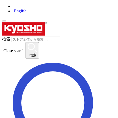
English
検索
Close search
検索