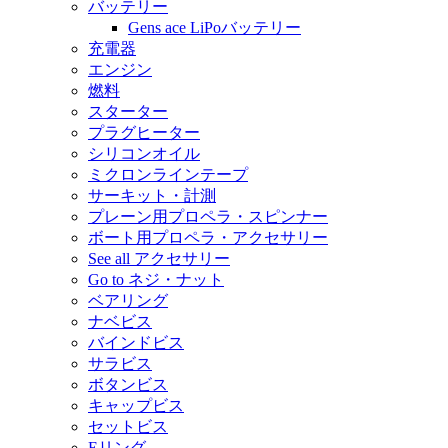
バッテリー
Gens ace LiPoバッテリー
充電器
エンジン
燃料
スターター
プラグヒーター
シリコンオイル
ミクロンラインテープ
サーキット・計測
プレーン用プロペラ・スピンナー
ボート用プロペラ・アクセサリー
See all アクセサリー
Go to ネジ・ナット
ベアリング
ナベビス
バインドビス
サラビス
ボタンビス
キャップビス
セットビス
Eリング