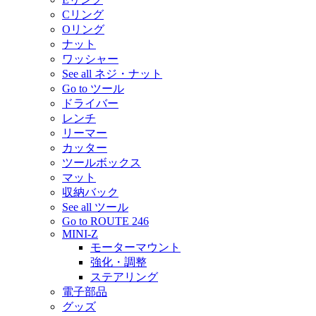
Cリング
Oリング
ナット
ワッシャー
See all ネジ・ナット
Go to ツール
ドライバー
レンチ
リーマー
カッター
ツールボックス
マット
収納バック
See all ツール
Go to ROUTE 246
MINI-Z
モーターマウント
強化・調整
ステアリング
電子部品
グッズ