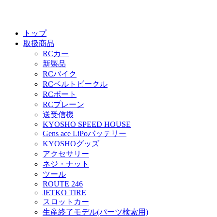
トップ
取扱商品
RCカー
新製品
RCバイク
RCベルトビークル
RCボート
RCプレーン
送受信機
KYOSHO SPEED HOUSE
Gens ace LiPoバッテリー
KYOSHOグッズ
アクセサリー
ネジ・ナット
ツール
ROUTE 246
JETKO TIRE
スロットカー
生産終了モデル(パーツ検索用)