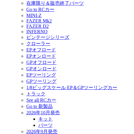
在庫限り＆販売終了パーツ
Go to RCカー
MINI-Z
FAZER Mk2
FAZER D2
INFERNO
ビンテージシリーズ
クローラー
EPオフロード
EPオンロード
GPオフロード
GPオンロード
EPツーリング
GPツーリング
1/8ビッグスケール EP＆GPツーリングカー
トラック
See all RCカー
Go to 新製品
2026年10月発売
キット
パーツ
2026年9月発売