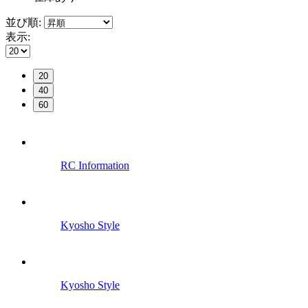
並び順:
表示:
20
40
60
RC Information
Kyosho Style
Kyosho Style