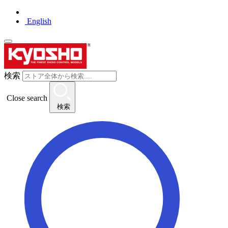
English
検索
Close search
検索