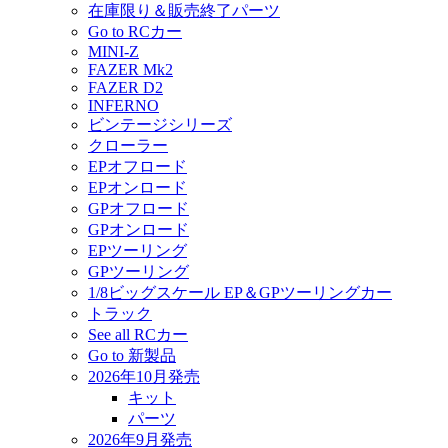
在庫限り＆販売終了パーツ
Go to RCカー
MINI-Z
FAZER Mk2
FAZER D2
INFERNO
ビンテージシリーズ
クローラー
EPオフロード
EPオンロード
GPオフロード
GPオンロード
EPツーリング
GPツーリング
1/8ビッグスケール EP＆GPツーリングカー
トラック
See all RCカー
Go to 新製品
2026年10月発売
キット
パーツ
2026年9月発売