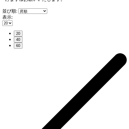
並び順:
表示:
20
40
60