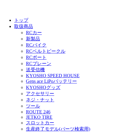
トップ
取扱商品
RCカー
新製品
RCバイク
RCベルトビークル
RCボート
RCプレーン
送受信機
KYOSHO SPEED HOUSE
Gens ace LiPoバッテリー
KYOSHOグッズ
アクセサリー
ネジ・ナット
ツール
ROUTE 246
JETKO TIRE
スロットカー
生産終了モデル(パーツ検索用)