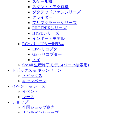
スケール機
スタント・アクロ機
ダクテッドファンシリーズ
グライダー
プリマクラッセシリーズ
PHOENIXシリーズ
HYPEシリーズ
インポートモデル
RCヘリコプター旧製品
EPヘリコプター
GPヘリコプター
トイ
See all 生産終了モデル(パーツ検索用)
トピックス & キャンペーン
トピックス
キャンペーン
イベント & レース
イベント
レース
ショップ
全国ショップ案内
オンラインショップ