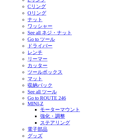
Cリング
Oリング
ナット
ワッシャー
See all ネジ・ナット
Go to ツール
ドライバー
レンチ
リーマー
カッター
ツールボックス
マット
収納バック
See all ツール
Go to ROUTE 246
MINI-Z
モーターマウント
強化・調整
ステアリング
電子部品
グッズ