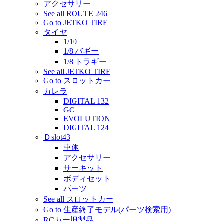
アクセサリー
See all ROUTE 246
Go to JETKO TIRE
タイヤ
1/10
1/8 バギー
1/8 トラギー
See all JETKO TIRE
Go to スロットカー
カレラ
DIGITAL 132
GO
EVOLUTION
DIGITAL 124
Ｄslot43
車体
アクセサリー
サーキット
ボディセット
パーツ
See all スロットカー
Go to 生産終了モデル(パーツ検索用)
RCカー旧製品