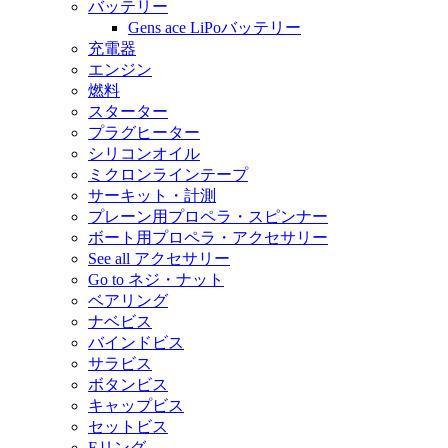
バッテリー
Gens ace LiPoバッテリー
充電器
エンジン
燃料
スターター
プラグヒーター
シリコンオイル
ミクロンラインテープ
サーキット・計測
プレーン用プロペラ・スピンナー
ボート用プロペラ・アクセサリー
See all アクセサリー
Go to ネジ・ナット
ベアリング
ナベビス
バインドビス
サラビス
ボタンビス
キャップビス
セットビス
Eリング