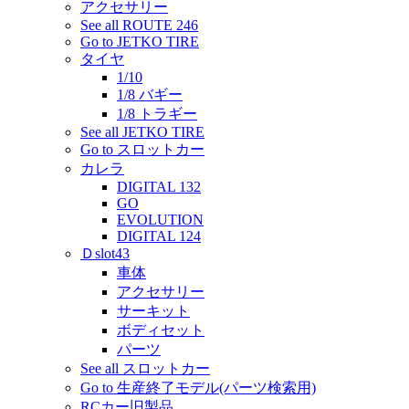
アクセサリー
See all ROUTE 246
Go to JETKO TIRE
タイヤ
1/10
1/8 バギー
1/8 トラギー
See all JETKO TIRE
Go to スロットカー
カレラ
DIGITAL 132
GO
EVOLUTION
DIGITAL 124
Ｄslot43
車体
アクセサリー
サーキット
ボディセット
パーツ
See all スロットカー
Go to 生産終了モデル(パーツ検索用)
RCカー旧製品