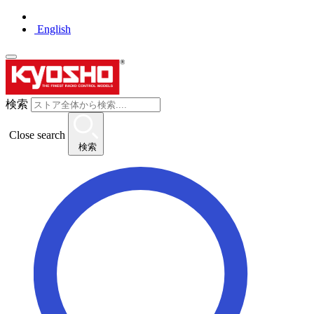
English
検索
Close search
検索