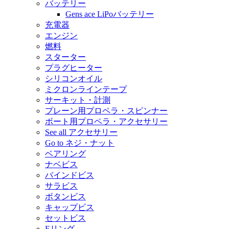
バッテリー
Gens ace LiPoバッテリー
充電器
エンジン
燃料
スターター
プラグヒーター
シリコンオイル
ミクロンラインテープ
サーキット・計測
プレーン用プロペラ・スピンナー
ボート用プロペラ・アクセサリー
See all アクセサリー
Go to ネジ・ナット
ベアリング
ナベビス
バインドビス
サラビス
ボタンビス
キャップビス
セットビス
Eリング