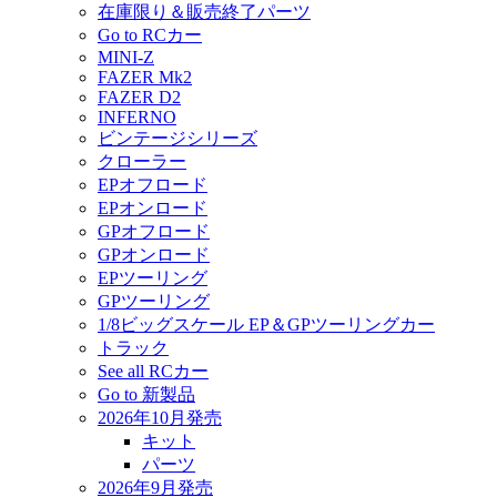
在庫限り＆販売終了パーツ
Go to RCカー
MINI-Z
FAZER Mk2
FAZER D2
INFERNO
ビンテージシリーズ
クローラー
EPオフロード
EPオンロード
GPオフロード
GPオンロード
EPツーリング
GPツーリング
1/8ビッグスケール EP＆GPツーリングカー
トラック
See all RCカー
Go to 新製品
2026年10月発売
キット
パーツ
2026年9月発売