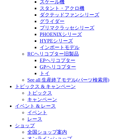
スケール機
スタント・アクロ機
ダクテッドファンシリーズ
グライダー
プリマクラッセシリーズ
PHOENIXシリーズ
HYPEシリーズ
インポートモデル
RCヘリコプター旧製品
EPヘリコプター
GPヘリコプター
トイ
See all 生産終了モデル(パーツ検索用)
トピックス & キャンペーン
トピックス
キャンペーン
イベント & レース
イベント
レース
ショップ
全国ショップ案内
オンラインショップ