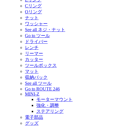
Cリング
Oリング
ナット
ワッシャー
See all ネジ・ナット
Go to ツール
ドライバー
レンチ
リーマー
カッター
ツールボックス
マット
収納バック
See all ツール
Go to ROUTE 246
MINI-Z
モーターマウント
強化・調整
ステアリング
電子部品
グッズ