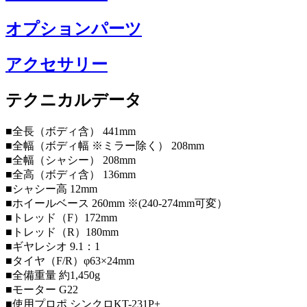
オプションパーツ
アクセサリー
テクニカルデータ
■全長（ボディ含） 441mm
■全幅（ボディ幅 ※ミラー除く） 208mm
■全幅（シャシー） 208mm
■全高（ボディ含） 136mm
■シャシー高 12mm
■ホイールベース 260mm ※(240-274mm可変）
■トレッド（F）172mm
■トレッド（R）180mm
■ギヤレシオ 9.1：1
■タイヤ（F/R）φ63×24mm
■全備重量 約1,450g
■モーター G22
■使用プロポ シンクロKT-231P+