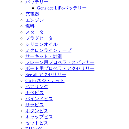
バッテリー
Gens ace LiPoバッテリー
充電器
エンジン
燃料
スターター
プラグヒーター
シリコンオイル
ミクロンラインテープ
サーキット・計測
プレーン用プロペラ・スピンナー
ボート用プロペラ・アクセサリー
See all アクセサリー
Go to ネジ・ナット
ベアリング
ナベビス
バインドビス
サラビス
ボタンビス
キャップビス
セットビス
Eリング