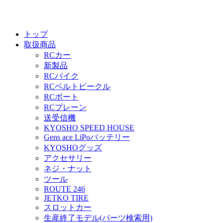
トップ
取扱商品
RCカー
新製品
RCバイク
RCベルトビークル
RCボート
RCプレーン
送受信機
KYOSHO SPEED HOUSE
Gens ace LiPoバッテリー
KYOSHOグッズ
アクセサリー
ネジ・ナット
ツール
ROUTE 246
JETKO TIRE
スロットカー
生産終了モデル(パーツ検索用)