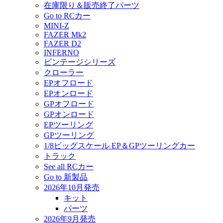
在庫限り＆販売終了パーツ
Go to RCカー
MINI-Z
FAZER Mk2
FAZER D2
INFERNO
ビンテージシリーズ
クローラー
EPオフロード
EPオンロード
GPオフロード
GPオンロード
EPツーリング
GPツーリング
1/8ビッグスケール EP＆GPツーリングカー
トラック
See all RCカー
Go to 新製品
2026年10月発売
キット
パーツ
2026年9月発売