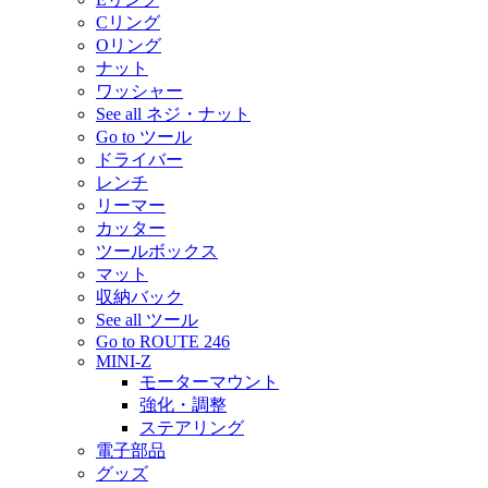
Cリング
Oリング
ナット
ワッシャー
See all ネジ・ナット
Go to ツール
ドライバー
レンチ
リーマー
カッター
ツールボックス
マット
収納バック
See all ツール
Go to ROUTE 246
MINI-Z
モーターマウント
強化・調整
ステアリング
電子部品
グッズ