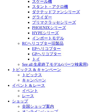
スケール機
スタント・アクロ機
ダクテッドファンシリーズ
グライダー
プリマクラッセシリーズ
PHOENIXシリーズ
HYPEシリーズ
インポートモデル
RCヘリコプター旧製品
EPヘリコプター
GPヘリコプター
トイ
See all 生産終了モデル(パーツ検索用)
トピックス & キャンペーン
トピックス
キャンペーン
イベント & レース
イベント
レース
ショップ
全国ショップ案内
オンラインショップ