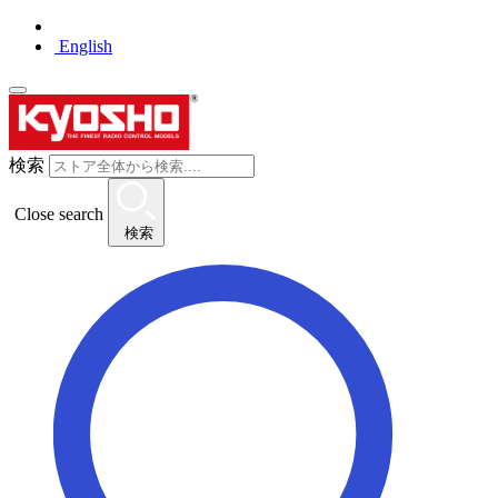
English
検索
Close search
検索