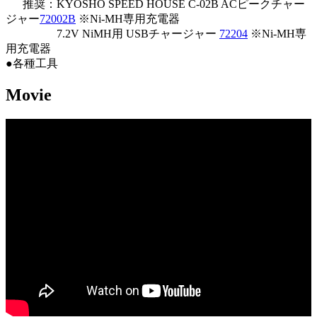
推奨：KYOSHO SPEED HOUSE C-02B ACピークチャー
ジャー
72002B
※Ni-MH専用充電器
7.2V NiMH用 USBチャージャー
72204
※Ni-MH専
用充電器
●各種工具
Movie