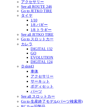
アクセサリー
See all ROUTE 246
Go to JETKO TIRE
タイヤ
1/10
1/8 バギー
1/8 トラギー
See all JETKO TIRE
Go to スロットカー
カレラ
DIGITAL 132
GO
EVOLUTION
DIGITAL 124
Ｄslot43
車体
アクセサリー
サーキット
ボディセット
パーツ
See all スロットカー
Go to 生産終了モデル(パーツ検索用)
RCカー旧製品