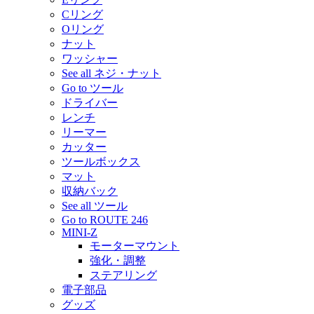
Cリング
Oリング
ナット
ワッシャー
See all ネジ・ナット
Go to ツール
ドライバー
レンチ
リーマー
カッター
ツールボックス
マット
収納バック
See all ツール
Go to ROUTE 246
MINI-Z
モーターマウント
強化・調整
ステアリング
電子部品
グッズ