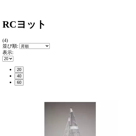
RCヨット
(4)
並び順:
表示:
20
40
60