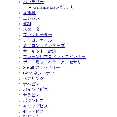
バッテリー
Gens ace LiPoバッテリー
充電器
エンジン
燃料
スターター
プラグヒーター
シリコンオイル
ミクロンラインテープ
サーキット・計測
プレーン用プロペラ・スピンナー
ボート用プロペラ・アクセサリー
See all アクセサリー
Go to ネジ・ナット
ベアリング
ナベビス
バインドビス
サラビス
ボタンビス
キャップビス
セットビス
Eリング