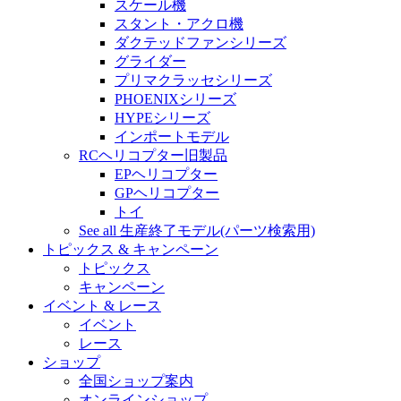
スケール機
スタント・アクロ機
ダクテッドファンシリーズ
グライダー
プリマクラッセシリーズ
PHOENIXシリーズ
HYPEシリーズ
インポートモデル
RCヘリコプター旧製品
EPヘリコプター
GPヘリコプター
トイ
See all 生産終了モデル(パーツ検索用)
トピックス & キャンペーン
トピックス
キャンペーン
イベント & レース
イベント
レース
ショップ
全国ショップ案内
オンラインショップ