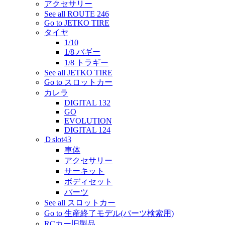
アクセサリー
See all ROUTE 246
Go to JETKO TIRE
タイヤ
1/10
1/8 バギー
1/8 トラギー
See all JETKO TIRE
Go to スロットカー
カレラ
DIGITAL 132
GO
EVOLUTION
DIGITAL 124
Ｄslot43
車体
アクセサリー
サーキット
ボディセット
パーツ
See all スロットカー
Go to 生産終了モデル(パーツ検索用)
RCカー旧製品