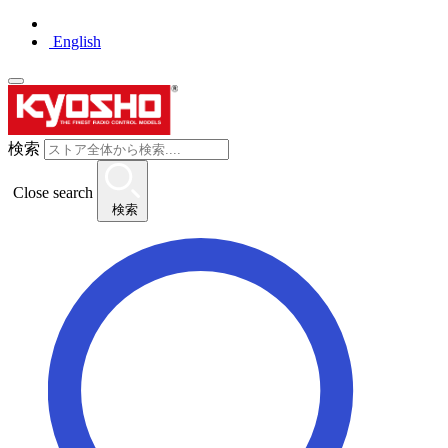
English
検索
Close search
検索