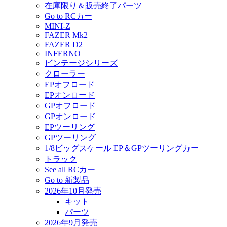
在庫限り＆販売終了パーツ
Go to RCカー
MINI-Z
FAZER Mk2
FAZER D2
INFERNO
ビンテージシリーズ
クローラー
EPオフロード
EPオンロード
GPオフロード
GPオンロード
EPツーリング
GPツーリング
1/8ビッグスケール EP＆GPツーリングカー
トラック
See all RCカー
Go to 新製品
2026年10月発売
キット
パーツ
2026年9月発売