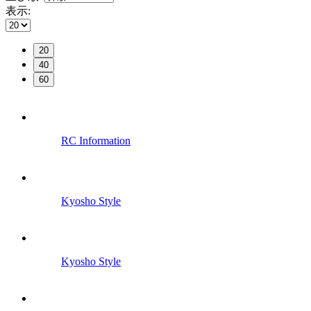
表示:
20
40
60
RC Information
Kyosho Style
Kyosho Style