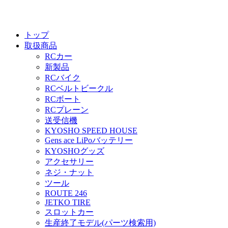
トップ
取扱商品
RCカー
新製品
RCバイク
RCベルトビークル
RCボート
RCプレーン
送受信機
KYOSHO SPEED HOUSE
Gens ace LiPoバッテリー
KYOSHOグッズ
アクセサリー
ネジ・ナット
ツール
ROUTE 246
JETKO TIRE
スロットカー
生産終了モデル(パーツ検索用)