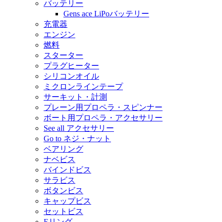
バッテリー
Gens ace LiPoバッテリー
充電器
エンジン
燃料
スターター
プラグヒーター
シリコンオイル
ミクロンラインテープ
サーキット・計測
プレーン用プロペラ・スピンナー
ボート用プロペラ・アクセサリー
See all アクセサリー
Go to ネジ・ナット
ベアリング
ナベビス
バインドビス
サラビス
ボタンビス
キャップビス
セットビス
Eリング