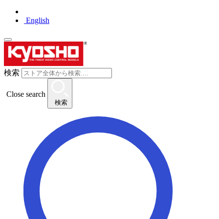
English
検索
Close search
検索