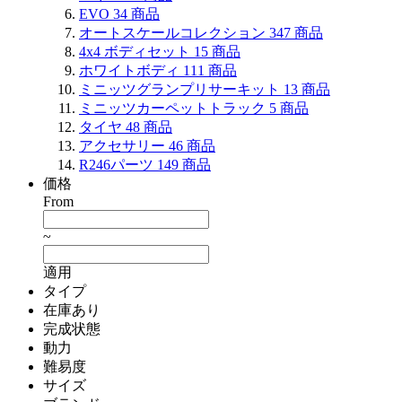
EVO
34
商品
オートスケールコレクション
347
商品
4x4 ボディセット
15
商品
ホワイトボディ
111
商品
ミニッツグランプリサーキット
13
商品
ミニッツカーペットトラック
5
商品
タイヤ
48
商品
アクセサリー
46
商品
R246パーツ
149
商品
価格
From
~
適用
タイプ
在庫あり
完成状態
動力
難易度
サイズ