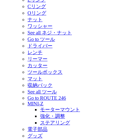
Cリング
Oリング
ナット
ワッシャー
See all ネジ・ナット
Go to ツール
ドライバー
レンチ
リーマー
カッター
ツールボックス
マット
収納バック
See all ツール
Go to ROUTE 246
MINI-Z
モーターマウント
強化・調整
ステアリング
電子部品
グッズ