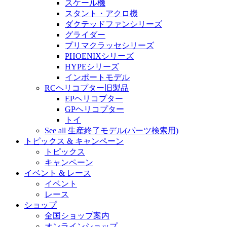
スケール機
スタント・アクロ機
ダクテッドファンシリーズ
グライダー
プリマクラッセシリーズ
PHOENIXシリーズ
HYPEシリーズ
インポートモデル
RCヘリコプター旧製品
EPヘリコプター
GPヘリコプター
トイ
See all 生産終了モデル(パーツ検索用)
トピックス & キャンペーン
トピックス
キャンペーン
イベント & レース
イベント
レース
ショップ
全国ショップ案内
オンラインショップ