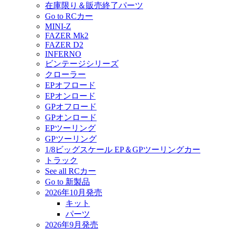
在庫限り＆販売終了パーツ
Go to RCカー
MINI-Z
FAZER Mk2
FAZER D2
INFERNO
ビンテージシリーズ
クローラー
EPオフロード
EPオンロード
GPオフロード
GPオンロード
EPツーリング
GPツーリング
1/8ビッグスケール EP＆GPツーリングカー
トラック
See all RCカー
Go to 新製品
2026年10月発売
キット
パーツ
2026年9月発売