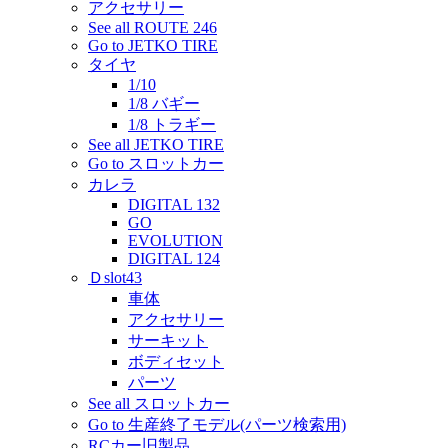
アクセサリー
See all ROUTE 246
Go to JETKO TIRE
タイヤ
1/10
1/8 バギー
1/8 トラギー
See all JETKO TIRE
Go to スロットカー
カレラ
DIGITAL 132
GO
EVOLUTION
DIGITAL 124
Ｄslot43
車体
アクセサリー
サーキット
ボディセット
パーツ
See all スロットカー
Go to 生産終了モデル(パーツ検索用)
RCカー旧製品