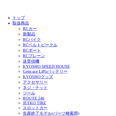
トップ
取扱商品
RCカー
新製品
RCバイク
RCベルトビークル
RCボート
RCプレーン
送受信機
KYOSHO SPEED HOUSE
Gens ace LiPoバッテリー
KYOSHOグッズ
アクセサリー
ネジ・ナット
ツール
ROUTE 246
JETKO TIRE
スロットカー
生産終了モデル(パーツ検索用)