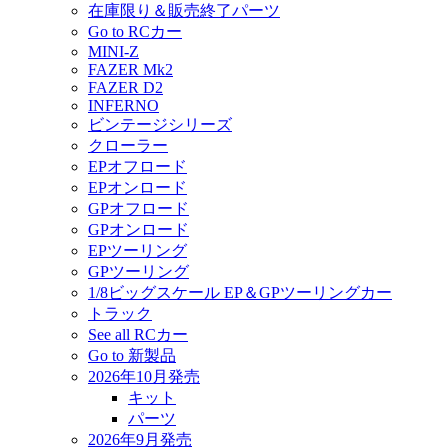
在庫限り＆販売終了パーツ
Go to RCカー
MINI-Z
FAZER Mk2
FAZER D2
INFERNO
ビンテージシリーズ
クローラー
EPオフロード
EPオンロード
GPオフロード
GPオンロード
EPツーリング
GPツーリング
1/8ビッグスケール EP＆GPツーリングカー
トラック
See all RCカー
Go to 新製品
2026年10月発売
キット
パーツ
2026年9月発売