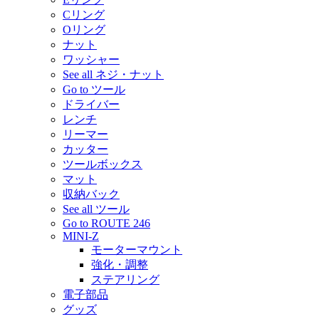
Cリング
Oリング
ナット
ワッシャー
See all ネジ・ナット
Go to ツール
ドライバー
レンチ
リーマー
カッター
ツールボックス
マット
収納バック
See all ツール
Go to ROUTE 246
MINI-Z
モーターマウント
強化・調整
ステアリング
電子部品
グッズ