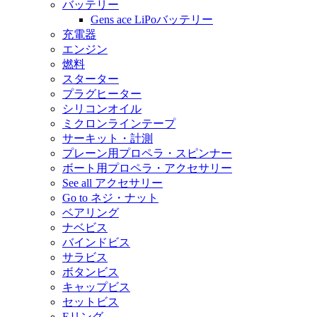
バッテリー
Gens ace LiPoバッテリー
充電器
エンジン
燃料
スターター
プラグヒーター
シリコンオイル
ミクロンラインテープ
サーキット・計測
プレーン用プロペラ・スピンナー
ボート用プロペラ・アクセサリー
See all アクセサリー
Go to ネジ・ナット
ベアリング
ナベビス
バインドビス
サラビス
ボタンビス
キャップビス
セットビス
Eリング