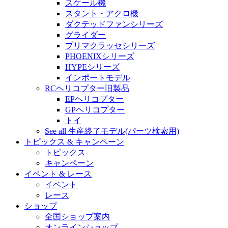
スケール機
スタント・アクロ機
ダクテッドファンシリーズ
グライダー
プリマクラッセシリーズ
PHOENIXシリーズ
HYPEシリーズ
インポートモデル
RCヘリコプター旧製品
EPヘリコプター
GPヘリコプター
トイ
See all 生産終了モデル(パーツ検索用)
トピックス & キャンペーン
トピックス
キャンペーン
イベント & レース
イベント
レース
ショップ
全国ショップ案内
オンラインショップ