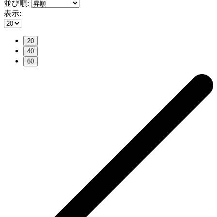
並び順:
表示:
20
40
60