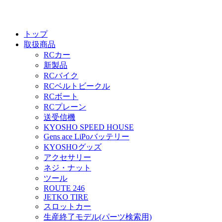
トップ
取扱商品
RCカー
新製品
RCバイク
RCベルトビークル
RCボート
RCプレーン
送受信機
KYOSHO SPEED HOUSE
Gens ace LiPoバッテリー
KYOSHOグッズ
アクセサリー
ネジ・ナット
ツール
ROUTE 246
JETKO TIRE
スロットカー
生産終了モデル(パーツ検索用)