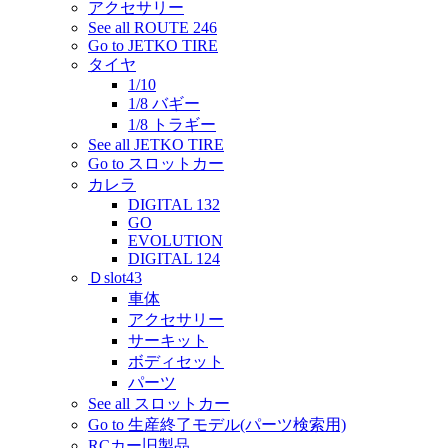
アクセサリー
See all ROUTE 246
Go to JETKO TIRE
タイヤ
1/10
1/8 バギー
1/8 トラギー
See all JETKO TIRE
Go to スロットカー
カレラ
DIGITAL 132
GO
EVOLUTION
DIGITAL 124
Ｄslot43
車体
アクセサリー
サーキット
ボディセット
パーツ
See all スロットカー
Go to 生産終了モデル(パーツ検索用)
RCカー旧製品