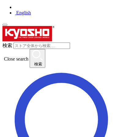
English
検索
Close search
検索