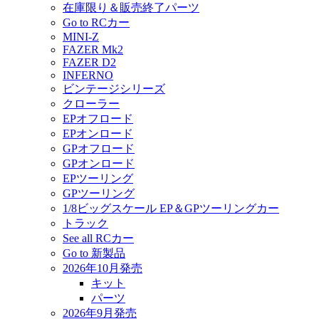
在庫限り＆販売終了パーツ
Go to RCカー
MINI-Z
FAZER Mk2
FAZER D2
INFERNO
ビンテージシリーズ
クローラー
EPオフロード
EPオンロード
GPオフロード
GPオンロード
EPツーリング
GPツーリング
1/8ビッグスケール EP＆GPツーリングカー
トラック
See all RCカー
Go to 新製品
2026年10月発売
キット
パーツ
2026年9月発売