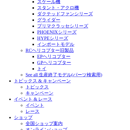
スケール機
スタント・アクロ機
ダクテッドファンシリーズ
グライダー
プリマクラッセシリーズ
PHOENIXシリーズ
HYPEシリーズ
インポートモデル
RCヘリコプター旧製品
EPヘリコプター
GPヘリコプター
トイ
See all 生産終了モデル(パーツ検索用)
トピックス & キャンペーン
トピックス
キャンペーン
イベント & レース
イベント
レース
ショップ
全国ショップ案内
オンラインショップ