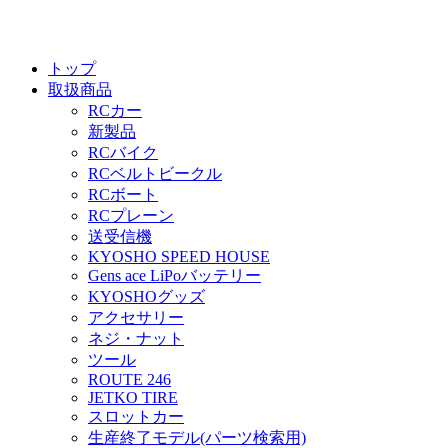
トップ
取扱商品
RCカー
新製品
RCバイク
RCベルトビークル
RCボート
RCプレーン
送受信機
KYOSHO SPEED HOUSE
Gens ace LiPoバッテリー
KYOSHOグッズ
アクセサリー
ネジ・ナット
ツール
ROUTE 246
JETKO TIRE
スロットカー
生産終了モデル(パーツ検索用)