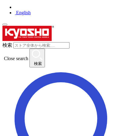
English
検索
Close search
検索