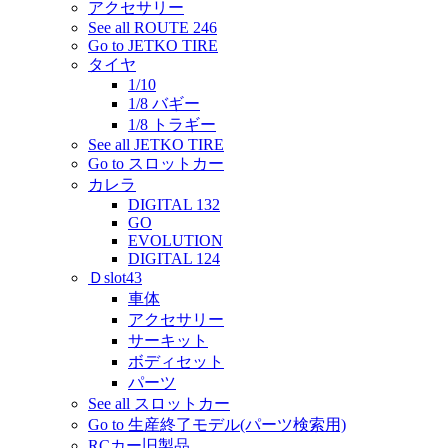
アクセサリー
See all ROUTE 246
Go to JETKO TIRE
タイヤ
1/10
1/8 バギー
1/8 トラギー
See all JETKO TIRE
Go to スロットカー
カレラ
DIGITAL 132
GO
EVOLUTION
DIGITAL 124
Ｄslot43
車体
アクセサリー
サーキット
ボディセット
パーツ
See all スロットカー
Go to 生産終了モデル(パーツ検索用)
RCカー旧製品