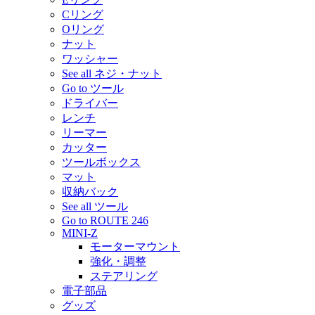
Cリング
Oリング
ナット
ワッシャー
See all ネジ・ナット
Go to ツール
ドライバー
レンチ
リーマー
カッター
ツールボックス
マット
収納バック
See all ツール
Go to ROUTE 246
MINI-Z
モーターマウント
強化・調整
ステアリング
電子部品
グッズ