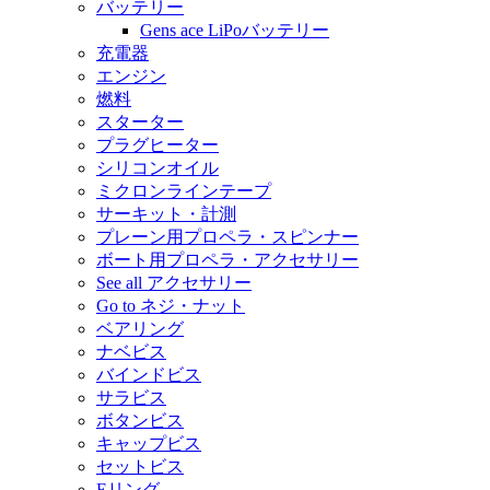
バッテリー
Gens ace LiPoバッテリー
充電器
エンジン
燃料
スターター
プラグヒーター
シリコンオイル
ミクロンラインテープ
サーキット・計測
プレーン用プロペラ・スピンナー
ボート用プロペラ・アクセサリー
See all アクセサリー
Go to ネジ・ナット
ベアリング
ナベビス
バインドビス
サラビス
ボタンビス
キャップビス
セットビス
Eリング