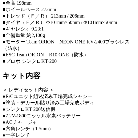
■全高 198mm
■ホイールベース 272mm
■トレッド（Ｆ／Ｒ） 213mm / 206mm
■タイヤ（Ｆ／Ｒ） Φ101mm×50mm / Φ101mm×50mm
■ギヤレシオ 9.23:1
■全備重量 約2,100g
■モーター Team ORION NEON ONE KV-2400ブラシレス
（防水）
■ESC Team ORION R10 ONE（防水）
■プロポ シンクロKT-200
キット内容
＜ レディセット内容 ＞
●R/Cユニット組込済み工場完成シャシー
●塗装・デカール貼り済み工場完成ボディ
●シンクロKT-200送信機
●7.2V-1800ニッケル水素バッテリー
●ACチャージャー
●六角レンチ（1.5mm）
●十字レンチ