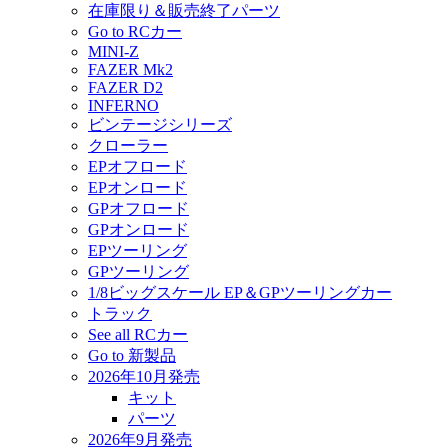
在庫限り＆販売終了パーツ
Go to RCカー
MINI-Z
FAZER Mk2
FAZER D2
INFERNO
ビンテージシリーズ
クローラー
EPオフロード
EPオンロード
GPオフロード
GPオンロード
EPツーリング
GPツーリング
1/8ビッグスケール EP＆GPツーリングカー
トラック
See all RCカー
Go to 新製品
2026年10月発売
キット
パーツ
2026年9月発売