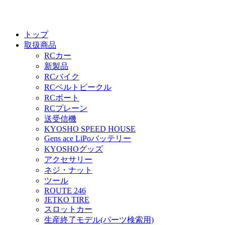
トップ
取扱商品
RCカー
新製品
RCバイク
RCベルトビークル
RCボート
RCプレーン
送受信機
KYOSHO SPEED HOUSE
Gens ace LiPoバッテリー
KYOSHOグッズ
アクセサリー
ネジ・ナット
ツール
ROUTE 246
JETKO TIRE
スロットカー
生産終了モデル(パーツ検索用)