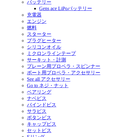
バッテリー
Gens ace LiPoバッテリー
充電器
エンジン
燃料
スターター
プラグヒーター
シリコンオイル
ミクロンラインテープ
サーキット・計測
プレーン用プロペラ・スピンナー
ボート用プロペラ・アクセサリー
See all アクセサリー
Go to ネジ・ナット
ベアリング
ナベビス
バインドビス
サラビス
ボタンビス
キャップビス
セットビス
Eリング