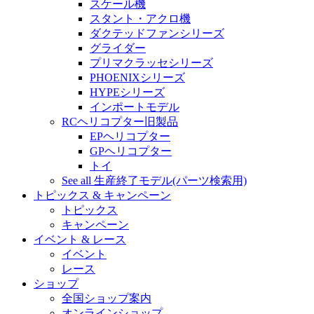
スケール機
スタント・アクロ機
ダクテッドファンシリーズ
グライダー
プリマクラッセシリーズ
PHOENIXシリーズ
HYPEシリーズ
インポートモデル
RCヘリコプター旧製品
EPヘリコプター
GPヘリコプター
トイ
See all 生産終了モデル(パーツ検索用)
トピックス & キャンペーン
トピックス
キャンペーン
イベント & レース
イベント
レース
ショップ
全国ショップ案内
オンラインショップ