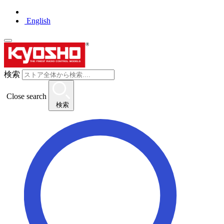
English
検索
Close search
検索