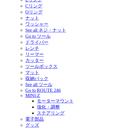
Cリング
Oリング
ナット
ワッシャー
See all ネジ・ナット
Go to ツール
ドライバー
レンチ
リーマー
カッター
ツールボックス
マット
収納バック
See all ツール
Go to ROUTE 246
MINI-Z
モーターマウント
強化・調整
ステアリング
電子部品
グッズ