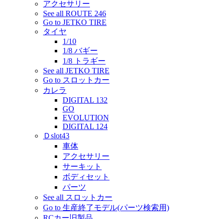
アクセサリー
See all ROUTE 246
Go to JETKO TIRE
タイヤ
1/10
1/8 バギー
1/8 トラギー
See all JETKO TIRE
Go to スロットカー
カレラ
DIGITAL 132
GO
EVOLUTION
DIGITAL 124
Ｄslot43
車体
アクセサリー
サーキット
ボディセット
パーツ
See all スロットカー
Go to 生産終了モデル(パーツ検索用)
RCカー旧製品