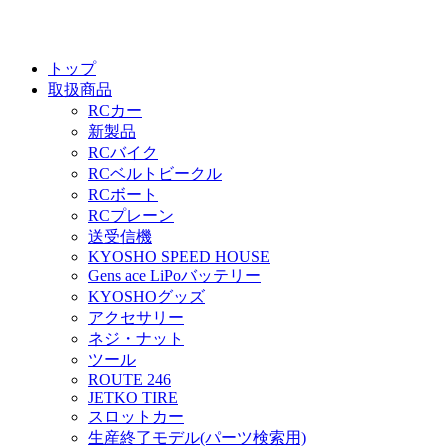
トップ
取扱商品
RCカー
新製品
RCバイク
RCベルトビークル
RCボート
RCプレーン
送受信機
KYOSHO SPEED HOUSE
Gens ace LiPoバッテリー
KYOSHOグッズ
アクセサリー
ネジ・ナット
ツール
ROUTE 246
JETKO TIRE
スロットカー
生産終了モデル(パーツ検索用)