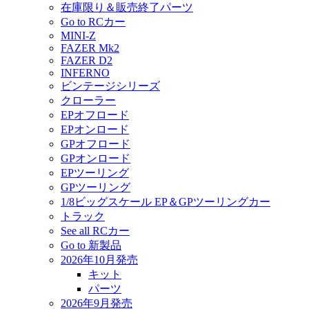
在庫限り＆販売終了パーツ
Go to RCカー
MINI-Z
FAZER Mk2
FAZER D2
INFERNO
ビンテージシリーズ
クローラー
EPオフロード
EPオンロード
GPオフロード
GPオンロード
EPツーリング
GPツーリング
1/8ビッグスケール EP＆GPツーリングカー
トラック
See all RCカー
Go to 新製品
2026年10月発売
キット
パーツ
2026年9月発売