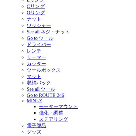
Cリング
Oリング
ナット
ワッシャー
See all ネジ・ナット
Go to ツール
ドライバー
レンチ
リーマー
カッター
ツールボックス
マット
収納バック
See all ツール
Go to ROUTE 246
MINI-Z
モーターマウント
強化・調整
ステアリング
電子部品
グッズ