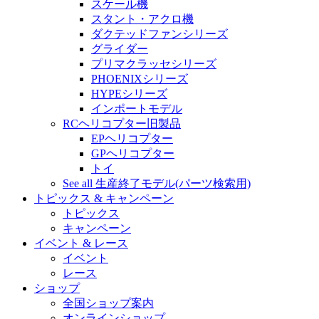
スケール機
スタント・アクロ機
ダクテッドファンシリーズ
グライダー
プリマクラッセシリーズ
PHOENIXシリーズ
HYPEシリーズ
インポートモデル
RCヘリコプター旧製品
EPヘリコプター
GPヘリコプター
トイ
See all 生産終了モデル(パーツ検索用)
トピックス & キャンペーン
トピックス
キャンペーン
イベント & レース
イベント
レース
ショップ
全国ショップ案内
オンラインショップ