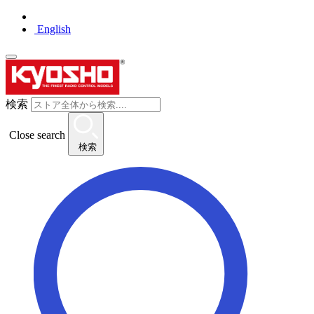
English
検索
Close search
検索