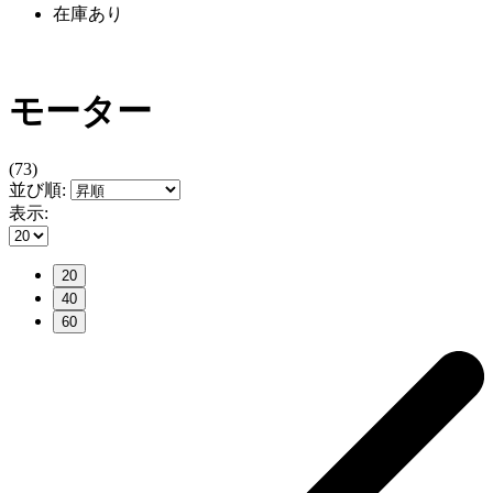
在庫あり
モーター
(73)
並び順:
表示:
20
40
60