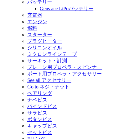
バッテリー
Gens ace LiPoバッテリー
充電器
エンジン
燃料
スターター
プラグヒーター
シリコンオイル
ミクロンラインテープ
サーキット・計測
プレーン用プロペラ・スピンナー
ボート用プロペラ・アクセサリー
See all アクセサリー
Go to ネジ・ナット
ベアリング
ナベビス
バインドビス
サラビス
ボタンビス
キャップビス
セットビス
Eリング