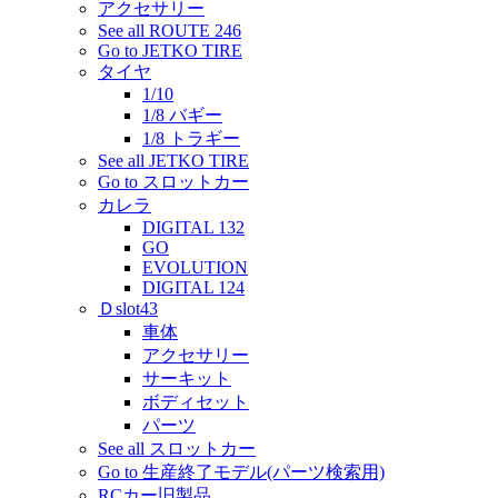
アクセサリー
See all ROUTE 246
Go to JETKO TIRE
タイヤ
1/10
1/8 バギー
1/8 トラギー
See all JETKO TIRE
Go to スロットカー
カレラ
DIGITAL 132
GO
EVOLUTION
DIGITAL 124
Ｄslot43
車体
アクセサリー
サーキット
ボディセット
パーツ
See all スロットカー
Go to 生産終了モデル(パーツ検索用)
RCカー旧製品