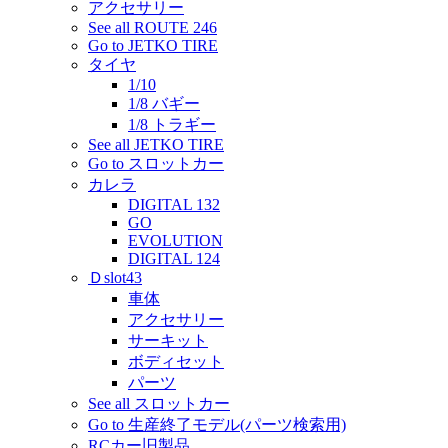
アクセサリー
See all ROUTE 246
Go to JETKO TIRE
タイヤ
1/10
1/8 バギー
1/8 トラギー
See all JETKO TIRE
Go to スロットカー
カレラ
DIGITAL 132
GO
EVOLUTION
DIGITAL 124
Ｄslot43
車体
アクセサリー
サーキット
ボディセット
パーツ
See all スロットカー
Go to 生産終了モデル(パーツ検索用)
RCカー旧製品