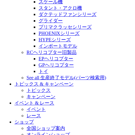
スケール機
スタント・アクロ機
ダクテッドファンシリーズ
グライダー
プリマクラッセシリーズ
PHOENIXシリーズ
HYPEシリーズ
インポートモデル
RCヘリコプター旧製品
EPヘリコプター
GPヘリコプター
トイ
See all 生産終了モデル(パーツ検索用)
トピックス & キャンペーン
トピックス
キャンペーン
イベント & レース
イベント
レース
ショップ
全国ショップ案内
オンラインショップ