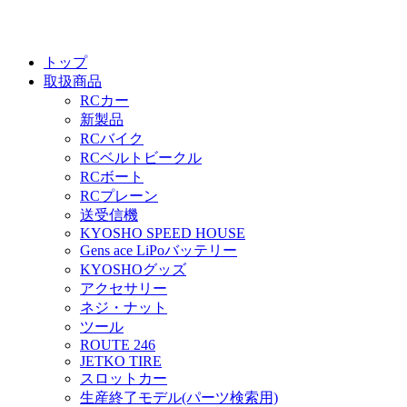
トップ
取扱商品
RCカー
新製品
RCバイク
RCベルトビークル
RCボート
RCプレーン
送受信機
KYOSHO SPEED HOUSE
Gens ace LiPoバッテリー
KYOSHOグッズ
アクセサリー
ネジ・ナット
ツール
ROUTE 246
JETKO TIRE
スロットカー
生産終了モデル(パーツ検索用)