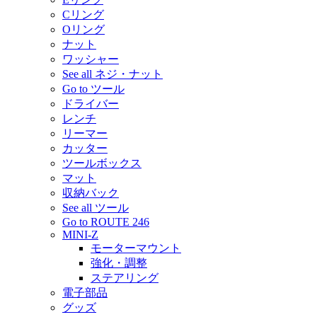
Cリング
Oリング
ナット
ワッシャー
See all ネジ・ナット
Go to ツール
ドライバー
レンチ
リーマー
カッター
ツールボックス
マット
収納バック
See all ツール
Go to ROUTE 246
MINI-Z
モーターマウント
強化・調整
ステアリング
電子部品
グッズ