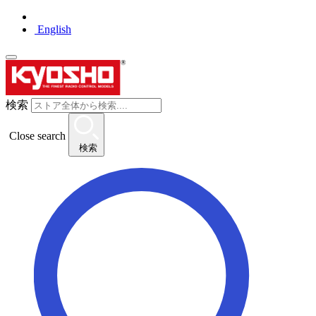
English
検索
Close search
検索