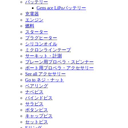
バッテリー
Gens ace LiPoバッテリー
充電器
エンジン
燃料
スターター
プラグヒーター
シリコンオイル
ミクロンラインテープ
サーキット・計測
プレーン用プロペラ・スピンナー
ボート用プロペラ・アクセサリー
See all アクセサリー
Go to ネジ・ナット
ベアリング
ナベビス
バインドビス
サラビス
ボタンビス
キャップビス
セットビス
Eリング