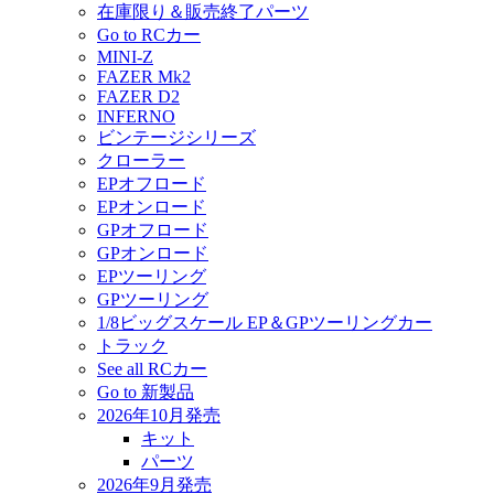
在庫限り＆販売終了パーツ
Go to RCカー
MINI-Z
FAZER Mk2
FAZER D2
INFERNO
ビンテージシリーズ
クローラー
EPオフロード
EPオンロード
GPオフロード
GPオンロード
EPツーリング
GPツーリング
1/8ビッグスケール EP＆GPツーリングカー
トラック
See all RCカー
Go to 新製品
2026年10月発売
キット
パーツ
2026年9月発売