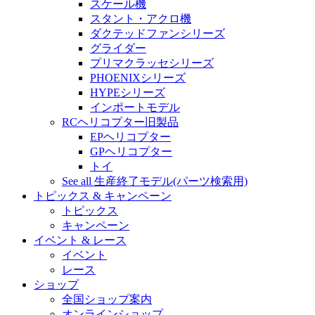
スケール機
スタント・アクロ機
ダクテッドファンシリーズ
グライダー
プリマクラッセシリーズ
PHOENIXシリーズ
HYPEシリーズ
インポートモデル
RCヘリコプター旧製品
EPヘリコプター
GPヘリコプター
トイ
See all 生産終了モデル(パーツ検索用)
トピックス & キャンペーン
トピックス
キャンペーン
イベント & レース
イベント
レース
ショップ
全国ショップ案内
オンラインショップ