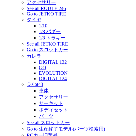
アクセサリー
See all ROUTE 246
Go to JETKO TIRE
タイヤ
1/10
1/8 バギー
1/8 トラギー
See all JETKO TIRE
Go to スロットカー
カレラ
DIGITAL 132
GO
EVOLUTION
DIGITAL 124
Ｄslot43
車体
アクセサリー
サーキット
ボディセット
パーツ
See all スロットカー
Go to 生産終了モデル(パーツ検索用)
RCカー旧製品