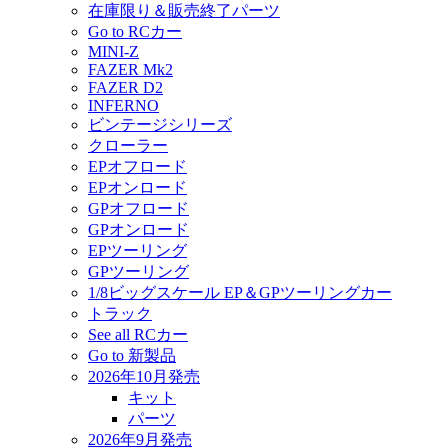
在庫限り＆販売終了パーツ
Go to RCカー
MINI-Z
FAZER Mk2
FAZER D2
INFERNO
ビンテージシリーズ
クローラー
EPオフロード
EPオンロード
GPオフロード
GPオンロード
EPツーリング
GPツーリング
1/8ビッグスケール EP＆GPツーリングカー
トラック
See all RCカー
Go to 新製品
2026年10月発売
キット
パーツ
2026年9月発売