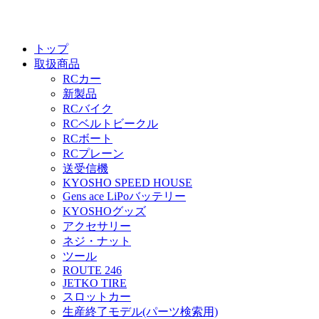
トップ
取扱商品
RCカー
新製品
RCバイク
RCベルトビークル
RCボート
RCプレーン
送受信機
KYOSHO SPEED HOUSE
Gens ace LiPoバッテリー
KYOSHOグッズ
アクセサリー
ネジ・ナット
ツール
ROUTE 246
JETKO TIRE
スロットカー
生産終了モデル(パーツ検索用)