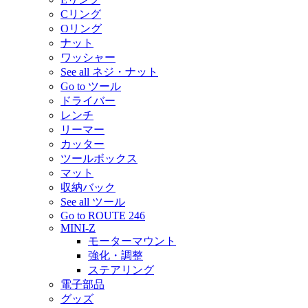
Cリング
Oリング
ナット
ワッシャー
See all ネジ・ナット
Go to ツール
ドライバー
レンチ
リーマー
カッター
ツールボックス
マット
収納バック
See all ツール
Go to ROUTE 246
MINI-Z
モーターマウント
強化・調整
ステアリング
電子部品
グッズ