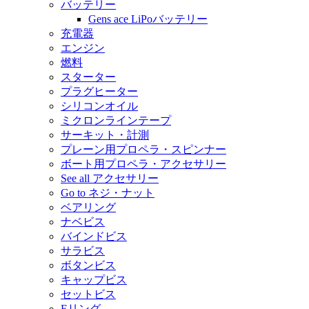
バッテリー
Gens ace LiPoバッテリー
充電器
エンジン
燃料
スターター
プラグヒーター
シリコンオイル
ミクロンラインテープ
サーキット・計測
プレーン用プロペラ・スピンナー
ボート用プロペラ・アクセサリー
See all アクセサリー
Go to ネジ・ナット
ベアリング
ナベビス
バインドビス
サラビス
ボタンビス
キャップビス
セットビス
Eリング