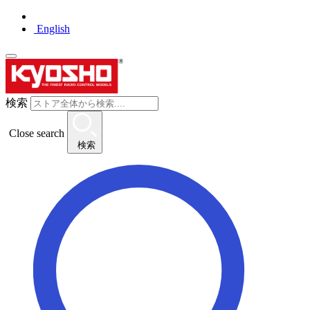
English
検索
Close search
検索