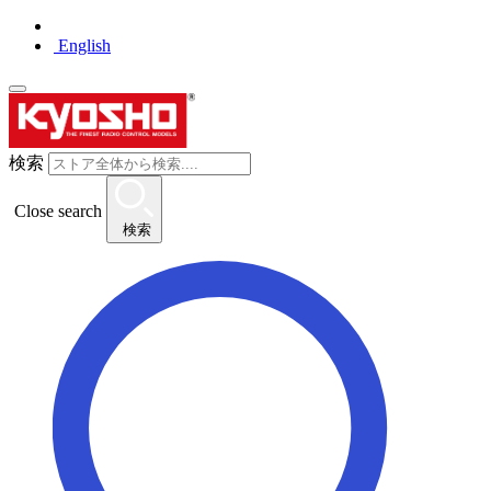
English
検索
Close search
検索