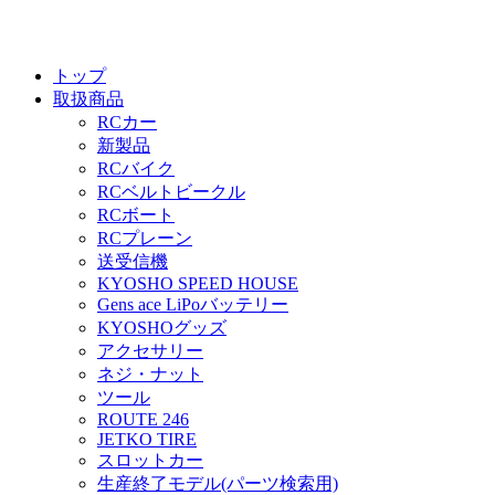
トップ
取扱商品
RCカー
新製品
RCバイク
RCベルトビークル
RCボート
RCプレーン
送受信機
KYOSHO SPEED HOUSE
Gens ace LiPoバッテリー
KYOSHOグッズ
アクセサリー
ネジ・ナット
ツール
ROUTE 246
JETKO TIRE
スロットカー
生産終了モデル(パーツ検索用)