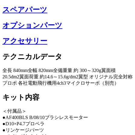
スペアパーツ
オプションパーツ
アクセサリー
テクニカルデータ
全長 840mm全幅 820mm全備重量 約 300～320g翼面積
20.5dm2翼面荷重 約14.6～15.6g/dm2翼型 オリジナル完全対称
プロポ 各社電動飛行機用4ch3マイクロサーボ（別売）
キット内容
＜付属品＞
●AF400BLS B/08/10ブラシレスモーター
●D10×P4.7プロペラ
●リンケージパーツ