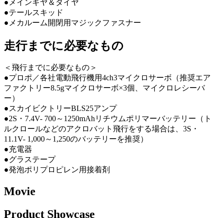
●メインギヤ＆タイヤ
●テールスキッド
●メカルーム開閉用マジックファスナー
走行までに必要なもの
＜飛行までに必要なもの＞
●プロポ／各社電動飛行機用4ch3マイクロサーボ（推奨エア
ファクトリー8.5gマイクロサーボ×3個、マイクロレシーバ
ー）
●スカイビクトリーBLS25アンプ
●2S・7.4V- 700～1250mAhリチウムポリマーバッテリー（ト
ルクロールなどのアクロバット飛行をする場合は、3S・
11.1V- 1,000～1,250のバッテリーを推奨）
●充電器
●グラステープ
●発泡ポリプロピレン用接着剤
Movie
Product Showcase