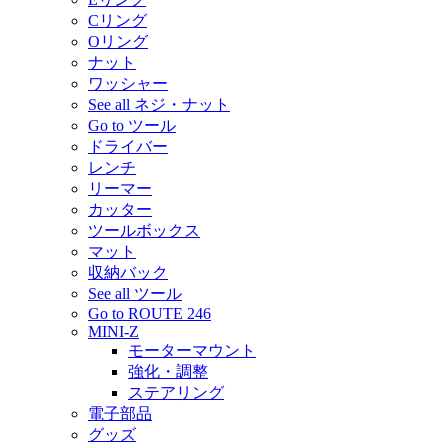
Cリング
Oリング
ナット
ワッシャー
See all ネジ・ナット
Go to ツール
ドライバー
レンチ
リーマー
カッター
ツールボックス
マット
収納バック
See all ツール
Go to ROUTE 246
MINI-Z
モーターマウント
強化・調整
ステアリング
電子部品
グッズ