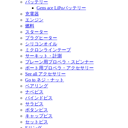
バッテリー
Gens ace LiPoバッテリー
充電器
エンジン
燃料
スターター
プラグヒーター
シリコンオイル
ミクロンラインテープ
サーキット・計測
プレーン用プロペラ・スピンナー
ボート用プロペラ・アクセサリー
See all アクセサリー
Go to ネジ・ナット
ベアリング
ナベビス
バインドビス
サラビス
ボタンビス
キャップビス
セットビス
Eリング