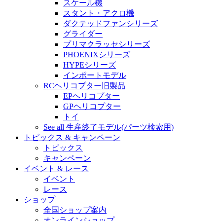
スケール機
スタント・アクロ機
ダクテッドファンシリーズ
グライダー
プリマクラッセシリーズ
PHOENIXシリーズ
HYPEシリーズ
インポートモデル
RCヘリコプター旧製品
EPヘリコプター
GPヘリコプター
トイ
See all 生産終了モデル(パーツ検索用)
トピックス & キャンペーン
トピックス
キャンペーン
イベント & レース
イベント
レース
ショップ
全国ショップ案内
オンラインショップ