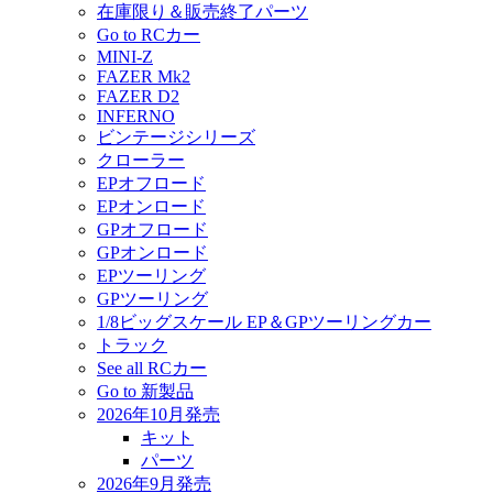
在庫限り＆販売終了パーツ
Go to RCカー
MINI-Z
FAZER Mk2
FAZER D2
INFERNO
ビンテージシリーズ
クローラー
EPオフロード
EPオンロード
GPオフロード
GPオンロード
EPツーリング
GPツーリング
1/8ビッグスケール EP＆GPツーリングカー
トラック
See all RCカー
Go to 新製品
2026年10月発売
キット
パーツ
2026年9月発売