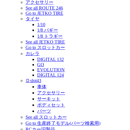
アクセサリー
See all ROUTE 246
Go to JETKO TIRE
タイヤ
1/10
1/8 バギー
1/8 トラギー
See all JETKO TIRE
Go to スロットカー
カレラ
DIGITAL 132
GO
EVOLUTION
DIGITAL 124
Ｄslot43
車体
アクセサリー
サーキット
ボディセット
パーツ
See all スロットカー
Go to 生産終了モデル(パーツ検索用)
RCカー旧製品