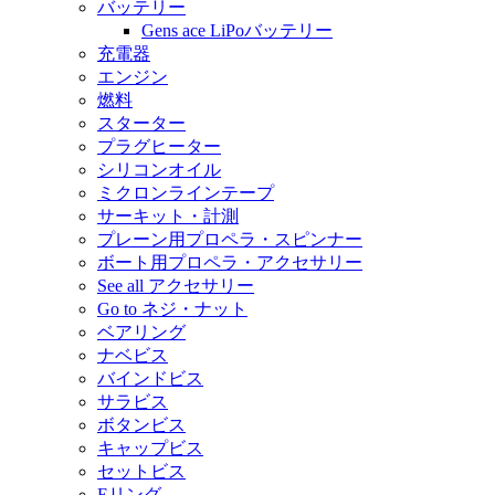
バッテリー
Gens ace LiPoバッテリー
充電器
エンジン
燃料
スターター
プラグヒーター
シリコンオイル
ミクロンラインテープ
サーキット・計測
プレーン用プロペラ・スピンナー
ボート用プロペラ・アクセサリー
See all アクセサリー
Go to ネジ・ナット
ベアリング
ナベビス
バインドビス
サラビス
ボタンビス
キャップビス
セットビス
Eリング