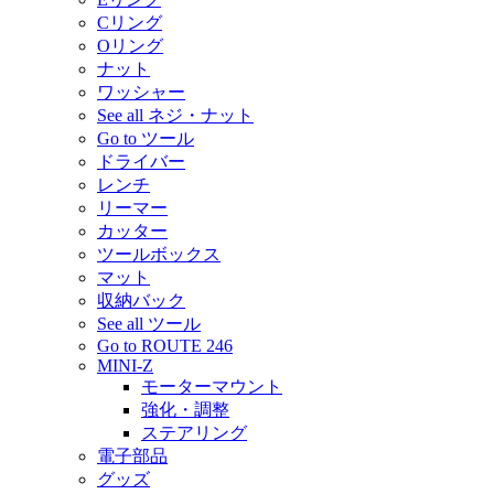
Cリング
Oリング
ナット
ワッシャー
See all ネジ・ナット
Go to ツール
ドライバー
レンチ
リーマー
カッター
ツールボックス
マット
収納バック
See all ツール
Go to ROUTE 246
MINI-Z
モーターマウント
強化・調整
ステアリング
電子部品
グッズ