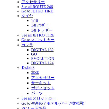
アクセサリー
See all ROUTE 246
Go to JETKO TIRE
タイヤ
1/10
1/8 バギー
1/8 トラギー
See all JETKO TIRE
Go to スロットカー
カレラ
DIGITAL 132
GO
EVOLUTION
DIGITAL 124
Ｄslot43
車体
アクセサリー
サーキット
ボディセット
パーツ
See all スロットカー
Go to 生産終了モデル(パーツ検索用)
RCカー旧製品