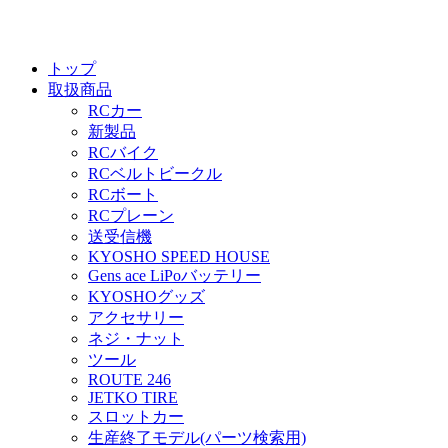
トップ
取扱商品
RCカー
新製品
RCバイク
RCベルトビークル
RCボート
RCプレーン
送受信機
KYOSHO SPEED HOUSE
Gens ace LiPoバッテリー
KYOSHOグッズ
アクセサリー
ネジ・ナット
ツール
ROUTE 246
JETKO TIRE
スロットカー
生産終了モデル(パーツ検索用)