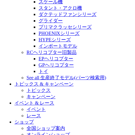
スケール機
スタント・アクロ機
ダクテッドファンシリーズ
グライダー
プリマクラッセシリーズ
PHOENIXシリーズ
HYPEシリーズ
インポートモデル
RCヘリコプター旧製品
EPヘリコプター
GPヘリコプター
トイ
See all 生産終了モデル(パーツ検索用)
トピックス & キャンペーン
トピックス
キャンペーン
イベント & レース
イベント
レース
ショップ
全国ショップ案内
オンラインショップ