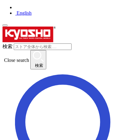
English
検索
Close search
検索