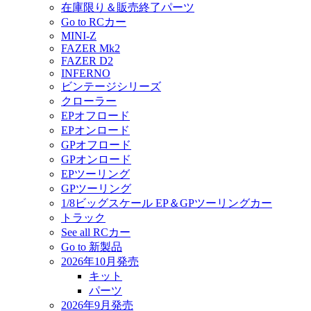
在庫限り＆販売終了パーツ
Go to RCカー
MINI-Z
FAZER Mk2
FAZER D2
INFERNO
ビンテージシリーズ
クローラー
EPオフロード
EPオンロード
GPオフロード
GPオンロード
EPツーリング
GPツーリング
1/8ビッグスケール EP＆GPツーリングカー
トラック
See all RCカー
Go to 新製品
2026年10月発売
キット
パーツ
2026年9月発売