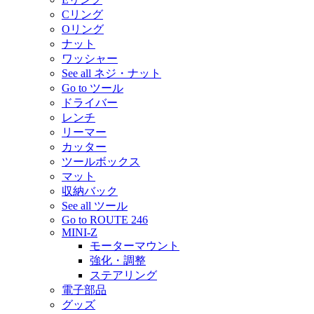
Cリング
Oリング
ナット
ワッシャー
See all ネジ・ナット
Go to ツール
ドライバー
レンチ
リーマー
カッター
ツールボックス
マット
収納バック
See all ツール
Go to ROUTE 246
MINI-Z
モーターマウント
強化・調整
ステアリング
電子部品
グッズ