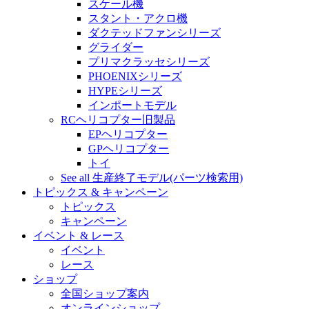
スケール機
スタント・アクロ機
ダクテッドファンシリーズ
グライダー
プリマクラッセシリーズ
PHOENIXシリーズ
HYPEシリーズ
インポートモデル
RCヘリコプター旧製品
EPヘリコプター
GPヘリコプター
トイ
See all 生産終了モデル(パーツ検索用)
トピックス & キャンペーン
トピックス
キャンペーン
イベント & レース
イベント
レース
ショップ
全国ショップ案内
オンラインショップ