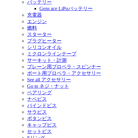
バッテリー
Gens ace LiPoバッテリー
充電器
エンジン
燃料
スターター
プラグヒーター
シリコンオイル
ミクロンラインテープ
サーキット・計測
プレーン用プロペラ・スピンナー
ボート用プロペラ・アクセサリー
See all アクセサリー
Go to ネジ・ナット
ベアリング
ナベビス
バインドビス
サラビス
ボタンビス
キャップビス
セットビス
Eリング